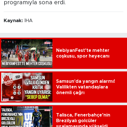
programıyla sona erdi.
Kaynak:
İHA
NebiyanFest’te mehter
coşkusu, spor heyecanı
Samsun'da yangın alarmı!
Valilikten vatandaşlara
önemli çağrı
Talisca, Fenerbahçe’nin
Brezilyalı golcüler
sıralamasında yükseldi