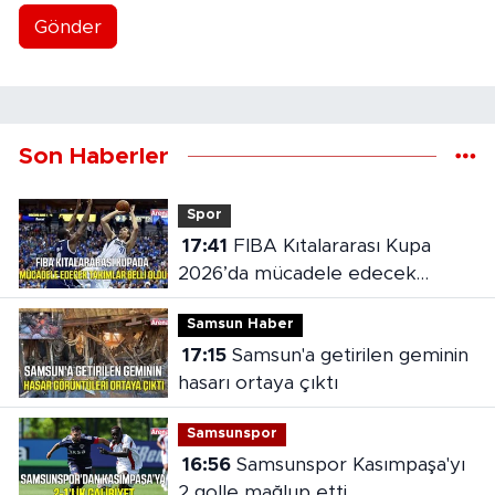
Gönder
Son Haberler
Spor
17:41
FIBA Kıtalararası Kupa
2026’da mücadele edecek
takımlar belli oldu
Samsun Haber
17:15
Samsun'a getirilen geminin
hasarı ortaya çıktı
Samsunspor
16:56
Samsunspor Kasımpaşa'yı
2 golle mağlup etti