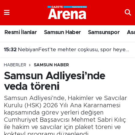
Nöbetçi Eczaneler
Resmi İlanlar
Samsun Haber
Samsunspor
As
Hava Durumu
15:32
NebiyanFest’te mehter coşkusu, spor heyecanı
Samsun Namaz Vakitleri
15:31
Dron saldırısına uğramıştı! Hasarlı Türk gemisi Samsun'a getirildi
HABERLER
SAMSUN HABER
Trafik Durumu
Samsun Adliyesi’nde
veda töreni
Süper Lig Puan Durumu ve Fikstür
Samsun Adliyesi’nde, Hakimler ve Savcılar
Tüm Manşetler
Kurulu (HSK) 2026 Yılı Ana Kararnamesi
kapsamında görev yerleri değişen
Son Dakika Haberleri
Cumhuriyet Başsavcısı Mehmet Sabri Kılıç
ile hakim ve savcılar için plaket töreni ve
Haber Arşivi
kokteyl programı düzenlendi.