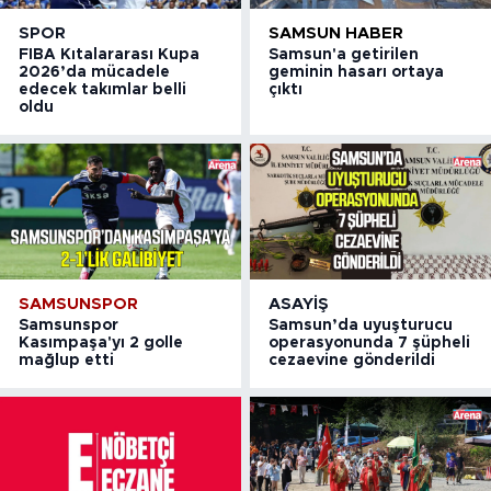
SPOR
SAMSUN HABER
FIBA Kıtalararası Kupa
Samsun'a getirilen
2026’da mücadele
geminin hasarı ortaya
edecek takımlar belli
çıktı
oldu
SAMSUNSPOR
ASAYIŞ
Samsunspor
Samsun’da uyuşturucu
Kasımpaşa'yı 2 golle
operasyonunda 7 şüpheli
mağlup etti
cezaevine gönderildi