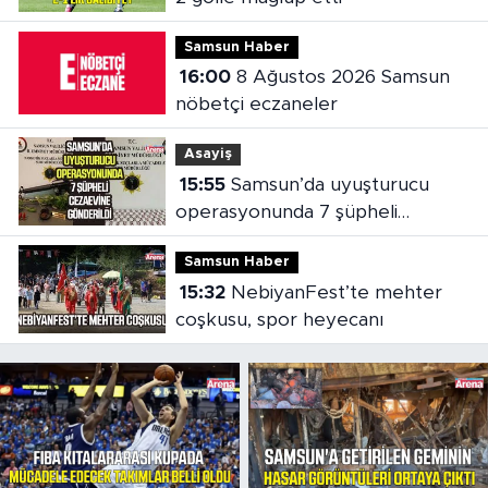
Samsun Haber
16:00
8 Ağustos 2026 Samsun
nöbetçi eczaneler
Asayiş
15:55
Samsun’da uyuşturucu
operasyonunda 7 şüpheli
cezaevine gönderildi
Samsun Haber
15:32
NebiyanFest’te mehter
coşkusu, spor heyecanı