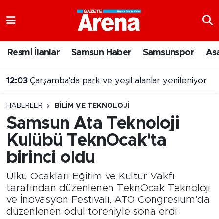
Nöbetçi Eczaneler
Resmi İlanlar
Samsun Haber
Samsunspor
As
Hava Durumu
12:03
Çarşamba'da park ve yeşil alanlar yenileniyor
Samsun Namaz Vakitleri
HABERLER
BILIM VE TEKNOLOJI
Trafik Durumu
Samsun Ata Teknoloji
Kulübü TeknOcak'ta
Süper Lig Puan Durumu ve Fikstür
birinci oldu
Tüm Manşetler
Ülkü Ocakları Eğitim ve Kültür Vakfı
Son Dakika Haberleri
tarafından düzenlenen TeknOcak Teknoloji
ve İnovasyon Festivali, ATO Congresium'da
düzenlenen ödül töreniyle sona erdi.
Haber Arşivi