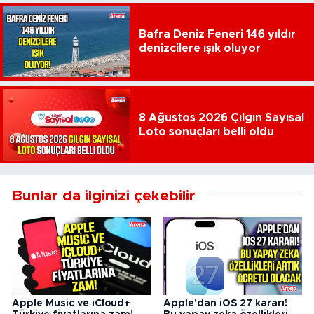
Bafra Deniz Feneri 146 yıldır
denizcilere ışık oluyor
8 Ağustos 2026 Çılgın Sayısal
Loto sonuçları belli oldu
Bunlar da ilginizi çekebilir
Apple Music ve iCloud+
Apple'dan iOS 27 kararı!