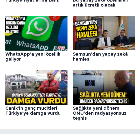
Türkiye fiyatlarına zam!
Bu yapay zeka özellikleri
artık ücretli olacak
Samsun'dan yapay zekâ
WhatsApp'a yeni özellik
hamlesi
geliyor
Canik'in genç mucitleri
Sağlıkta yeni dönem!
Türkiye'ye damga vurdu
OMÜ'den radyasyonsuz
teşhis