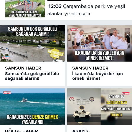
12:03
Çarşamba'da park ve yeşil
alanlar yenileniyor
SAMSUN HABER
SAMSUN HABER
Samsun'da gök gürültülü
İlkadım'da büyükler için
sağanak alarmı!
örnek hizmet!
BÖLGE HABER
ASAYIŞ