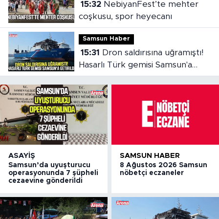
15:32
NebiyanFest’te mehter
coşkusu, spor heyecanı
Samsun Haber
15:31
Dron saldırısına uğramıştı!
Hasarlı Türk gemisi Samsun'a
getirildi
ASAYIŞ
SAMSUN HABER
Samsun’da uyuşturucu
8 Ağustos 2026 Samsun
operasyonunda 7 şüpheli
nöbetçi eczaneler
cezaevine gönderildi