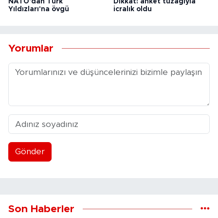
NATO'dan Türk
Dikkat! anket tuzağıyla
Yıldızları'na övgü
icralık oldu
Yorumlar
Gönder
Son Haberler