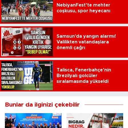
NebiyanFest’te mehter
coşkusu, spor heyecanı
Samsun'da yangın alarmı!
Valilikten vatandaşlara
önemli çağrı
Talisca, Fenerbahçe’nin
Brezilyalı golcüler
sıralamasında yükseldi
Bunlar da ilginizi çekebilir