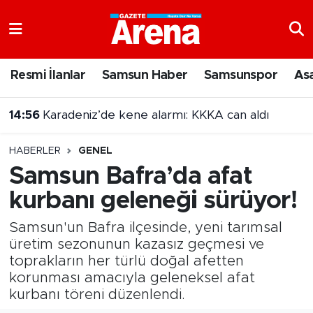
Nöbetçi Eczaneler
Resmi İlanlar
Samsun Haber
Samsunspor
As
Hava Durumu
14:56
Karadeniz’de kene alarmı: KKKA can aldı
Samsun Namaz Vakitleri
14:47
Samsun'da 17 ilçede sinema geceleri!
HABERLER
GENEL
Trafik Durumu
Samsun Bafra’da afat
kurbanı geleneği sürüyor!
Süper Lig Puan Durumu ve Fikstür
Samsun'un Bafra ilçesinde, yeni tarımsal
Tüm Manşetler
üretim sezonunun kazasız geçmesi ve
toprakların her türlü doğal afetten
Son Dakika Haberleri
korunması amacıyla geleneksel afat
kurbanı töreni düzenlendi.
Haber Arşivi