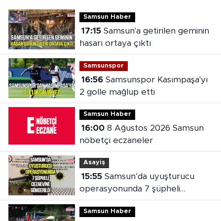
Samsun Haber
17:15
Samsun'a getirilen geminin
hasarı ortaya çıktı
Samsunspor
16:56
Samsunspor Kasımpaşa'yı
2 golle mağlup etti
Samsun Haber
16:00
8 Ağustos 2026 Samsun
nöbetçi eczaneler
Asayiş
15:55
Samsun’da uyuşturucu
operasyonunda 7 şüpheli
cezaevine gönderildi
Samsun Haber