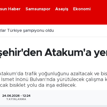
sun Haber
Samsunspor
Asayiş
Ekonomi
zlar Türkiye şampiyonu oldu
hir'den Atakum'a yen
takum'da trafik yoğunluğunu azaltacak ve bisi
r. İsmet İnönü Bulvarı'nda yürütülecek çalışma
ak bisiklet yolu da inşa edilecek.
24.06.2026 - 12:24
YAYINLANMA