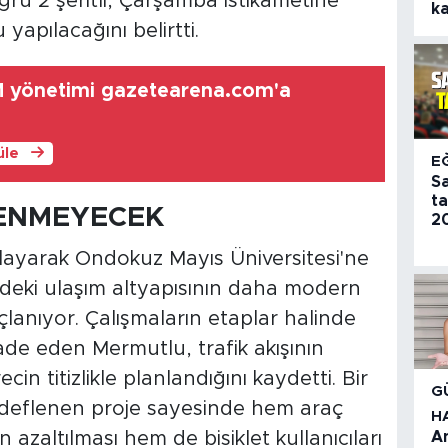
ru 2 şeritli, Çarşamba istikametine
k
u yapılacağını belirtti.
M yönetimi gazetearena.com'a
üle
E
S
t
LENMEYECEK
20
layarak Ondokuz Mayıs Üniversitesi'ne
deki ulaşım altyapısının daha modern
çlanıyor. Çalışmaların etaplar halinde
fade eden Mermutlu, trafik akışının
in titizlikle planlandığını kaydetti. Bir
G
edeflenen proje sayesinde hem araç
H
zaltılması hem de bisiklet kullanıcıları
A