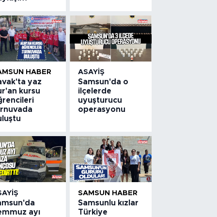
AMSUN HABER
ASAYIŞ
avak'ta yaz
Samsun'da o
ur'an kursu
ilçelerde
rencileri
uyuşturucu
urnuvada
operasyonu
uluştu
SAYIŞ
SAMSUN HABER
amsun'da
Samsunlu kızlar
emmuz ayı
Türkiye