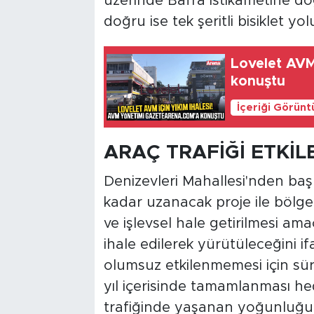
üzerinde Bafra istikametine doğ
doğru ise tek şeritli bisiklet yol
Lovelet AV
konuştu
İçeriği Görünt
ARAÇ TRAFİĞİ ETKİ
Denizevleri Mahallesi'nden baş
kadar uzanacak proje ile bölge
ve işlevsel hale getirilmesi ama
ihale edilerek yürütüleceğini i
olumsuz etkilenmemesi için sürec
yıl içerisinde tamamlanması h
trafiğinde yaşanan yoğunluğun a