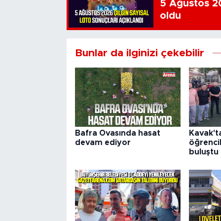
5 Ağustos 20
oldu
Bunlar da ilginizi çekebilir
Bafra Ovasında hasat
Kavak't
devam ediyor
öğrenci
buluştu