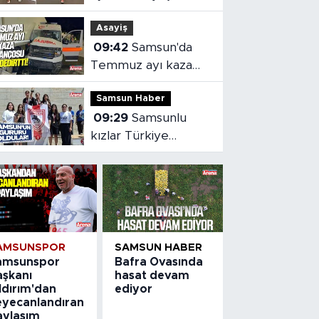
operasyonu
Asayiş
09:42
Samsun'da
Temmuz ayı kaza
bilançosu
Samsun Haber
09:29
Samsunlu
kızlar Türkiye
şampiyonu oldu
AMSUNSPOR
SAMSUN HABER
amsunspor
Bafra Ovasında
aşkanı
hasat devam
ldırım'dan
ediyor
eyecanlandıran
aylaşım