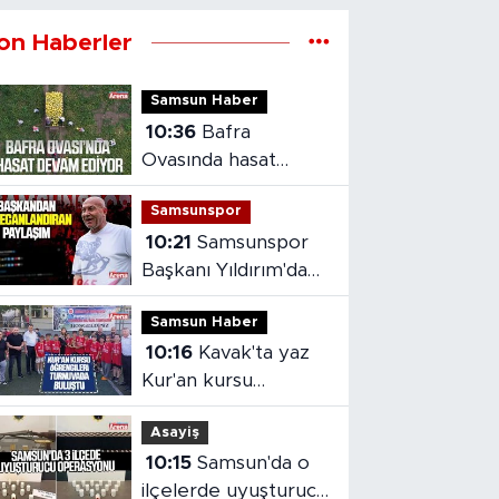
on Haberler
Samsun Haber
10:36
Bafra
Ovasında hasat
devam ediyor
Samsunspor
10:21
Samsunspor
Başkanı Yıldırım'dan
heyecanlandıran
Samsun Haber
paylaşım
10:16
Kavak'ta yaz
Kur'an kursu
öğrencileri
Asayiş
turnuvada buluştu
10:15
Samsun'da o
ilçelerde uyuşturucu