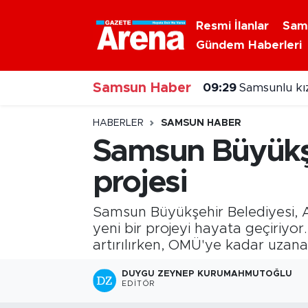
Resmi İlanlar
Sam
Gündem Haberleri
Nöbetçi Eczaneler
Samsun Haber
Hava Durumu
09:29
Samsunlu kı
Samsun Namaz Vakitleri
HABERLER
SAMSUN HABER
Samsun Büyükşe
Trafik Durumu
projesi
Süper Lig Puan Durumu ve Fikstür
Samsun Büyükşehir Belediyesi, A
Tüm Manşetler
yeni bir projeyi hayata geçiriyo
artırılırken, OMÜ'ye kadar uzanac
Son Dakika Haberleri
DUYGU ZEYNEP KURUMAHMUTOĞLU
EDITÖR
Haber Arşivi