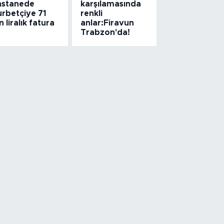
astanede
karşılamasında
urbetçiye 71
renkli
n liralık fatura
anlar:Firavun
Trabzon'da!