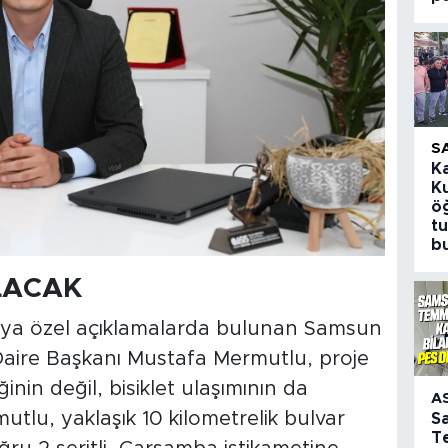
S
K
K
öğ
t
b
LACAK
a'ya özel açıklamalarda bulunan Samsun
Daire Başkanı Mustafa Mermutlu, proje
nin değil, bisiklet ulaşımının da
A
utlu, yaklaşık 10 kilometrelik bulvar
S
T