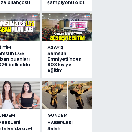
aza bilançosu
şampiyonu oldu
ĞITIM
ASAYIŞ
amsun LGS
Samsun
aban puanları
Emniyeti'nden
26 belli oldu
803 kişiye
eğitim
ÜNDEM
GÜNDEM
ABERLERI
HABERLERI
ntalya'da özel
Salah