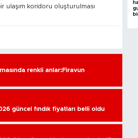
h
bir ulaşım koridoru oluşturulması
g
bi
amasında renkli anlar:Firavun
6 güncel fındık fiyatları belli oldu