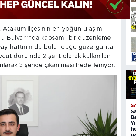
 Atakum ilçesinin en yoğun ulaşım
önü Bulvarı'nda kapsamlı bir düzenleme
mvay hattının da bulunduğu güzergahta
vcut durumda 2 şerit olarak kullanılan
ılarak 3 şeride çıkarılması hedefleniyor.
S
S
B
Yı
h
p