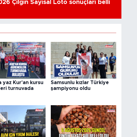
26 Çılgın Sayısal Loto sonuçları belli
a yaz Kur'an kursu
Samsunlu kızlar Türkiye
leri turnuvada
şampiyonu oldu