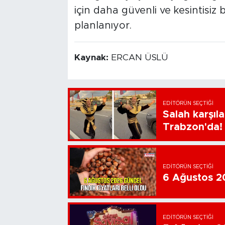
için daha güvenli ve kesintisiz 
planlanıyor.
Kaynak:
ERCAN ÜSLÜ
EDITÖRÜN SEÇTIĞI
Salah karşıl
Trabzon'da!
EDITÖRÜN SEÇTIĞI
6 Ağustos 202
EDITÖRÜN SEÇTIĞI