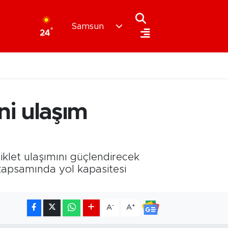
Samsun
°
24
i ulaşım
klet ulaşımını güçlendirecek
 kapsamında yol kapasitesi
-
+
A
A