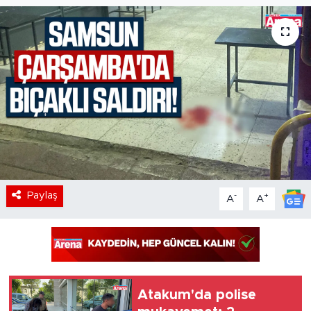
Paylaş
-
+
A
A
Atakum'da polise