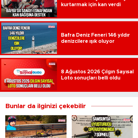
kurtarmak için kan verdi
Bafra Deniz Feneri 146 yıldır
denizcilere ışık oluyor
8 Ağustos 2026 Çılgın Sayısal
Loto sonuçları belli oldu
Bunlar da ilginizi çekebilir