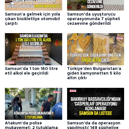
Samsun'a gelmek için yola
Samsun’da uyuşturucu
çıkan bisikletliye otomobil
operasyonunda 7 şüpheli
çarptı
cezaevine gönderildi
Samsun'da 1 ton 160 litre
Türkiye'den Bulgaristan'a
etil alkol ele geçirildi
giden kamyonetten 5 kilo
altın çıktı
Atakum'da polise
Samsun'da da operasyon
mukavemet: 2 tutuklama
yapılmıştı! 149 şüpheliye