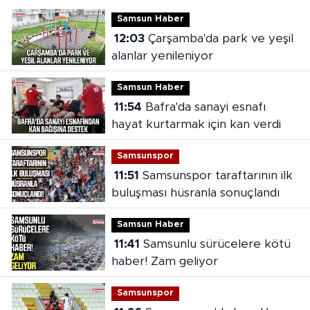
Samsun Haber
12:03
Çarşamba'da park ve yeşil
alanlar yenileniyor
Samsun Haber
11:54
Bafra'da sanayi esnafı
hayat kurtarmak için kan verdi
Samsunspor
11:51
Samsunspor taraftarının ilk
buluşması hüsranla sonuçlandı
Samsun Haber
11:41
Samsunlu sürücelere kötü
haber! Zam geliyor
Samsunspor