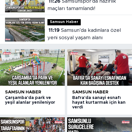
11:26
Samsunspor'da hazırlık
maçları tamamlandı!
Samsun Haber
11:19
Samsun’da kadınlara özel
yeni sosyal yaşam alanı
SAMSUN HABER
SAMSUN HABER
Çarşamba'da park ve
Bafra'da sanayi esnafı
yeşil alanlar yenileniyor
hayat kurtarmak için kan
verdi