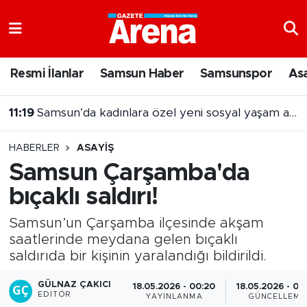
Nöbetçi Eczaneler
Resmi İlanlar
Samsun Haber
Samsunspor
As
Hava Durumu
11:19
Samsun’da kadınlara özel yeni sosyal yaşam alanı
Samsun Namaz Vakitleri
HABERLER
ASAYIŞ
Trafik Durumu
Samsun Çarşamba'da
bıçaklı saldırı!
Süper Lig Puan Durumu ve Fikstür
Samsun’un Çarşamba ilçesinde akşam
Tüm Manşetler
saatlerinde meydana gelen bıçaklı
saldırıda bir kişinin yaralandığı bildirildi.
Son Dakika Haberleri
GÜLNAZ ÇAKICI
18.05.2026 - 00:20
18.05.2026 - 00
Haber Arşivi
EDITÖR
YAYINLANMA
GÜNCELLEME