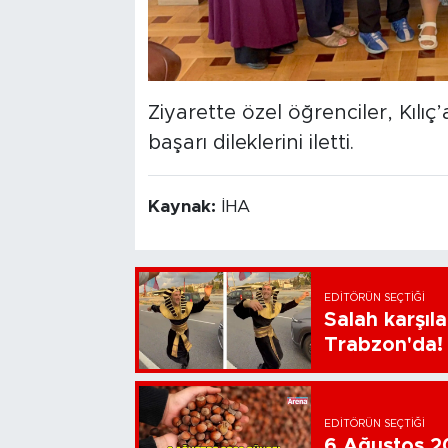
Ziyarette özel öğrenciler, Kılı
başarı dileklerini iletti.
Kaynak:
İHA
EDITÖRÜN SEÇTIĞI
Salah karşıl
Trabzon'da!
EDITÖRÜN SEÇTIĞI
6 Ağustos 202