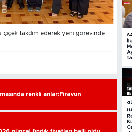
ç’a çiçek takdim ederek yeni görevinde
S
İl
Me
Ay
t
amasında renkli anlar:Firavun
G
H
R
K
C
6 güncel fındık fiyatları belli oldu