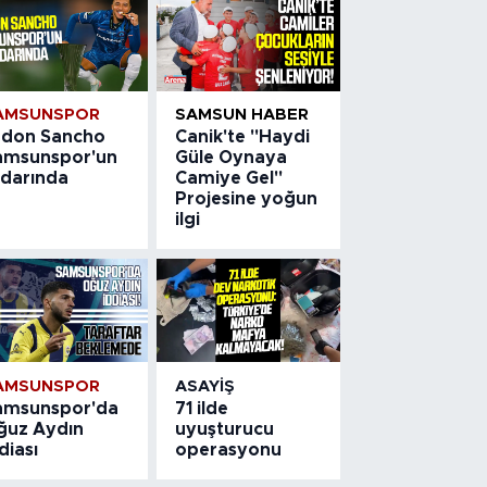
AMSUNSPOR
SAMSUN HABER
adon Sancho
Canik'te "Haydi
amsunspor'un
Güle Oynaya
adarında
Camiye Gel"
Projesine yoğun
ilgi
AMSUNSPOR
ASAYIŞ
amsunspor'da
71 ilde
ğuz Aydın
uyuşturucu
diası
operasyonu