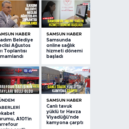
AMSUN HABER
SAMSUN HABER
kadım Belediye
Samsunda
clisi Ağustos
online sağlık
ı Toplantısı
hizmeti dönemi
amamlandı
başladı
ÜNDEM
SAMSUN HABER
Canlı tavuk
ABERLERI
yüklü tır Havza
ekabet
Viyadüğü'nde
urumu, A101'in
kamyona çarptı
arrefour