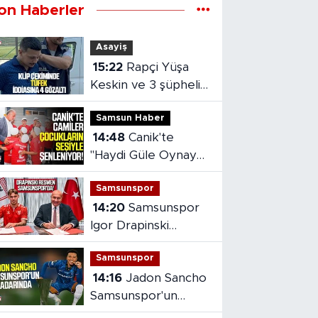
on Haberler
Asayiş
15:22
Rapçi Yüşa
Keskin ve 3 şüpheli
adliyeye sevk edildi
Samsun Haber
14:48
Canik'te
"Haydi Güle Oynaya
Camiye Gel"
Samsunspor
Projesine yoğun ilgi
14:20
Samsunspor
Igor Drapinski
transferini resmen
Samsunspor
açıkladı
14:16
Jadon Sancho
Samsunspor'un
radarında