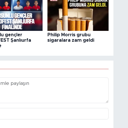
u gençler
Philip Morris grubu
ST Şanlıurfa
sigaralara zam geldi
e