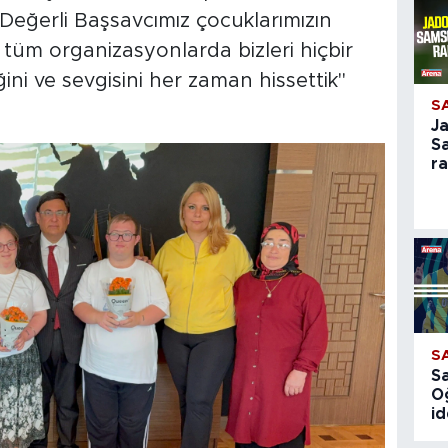
Değerli Başsavcımız çocuklarımızın
tüm organizasyonlarda bizleri hiçbir
ni ve sevgisini her zaman hissettik"
S
J
S
r
S
S
O
id