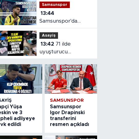
Samsunspor
13:44
Samsunspor'da
Oğuz Aydın iddiası
Asayiş
13:42
71 ilde
uyuşturucu
operasyonu
SAYIŞ
SAMSUNSPOR
apçi Yüşa
Samsunspor
skin ve 3
Igor Drapinski
pheli adliyeye
transferini
vk edildi
resmen açıkladı