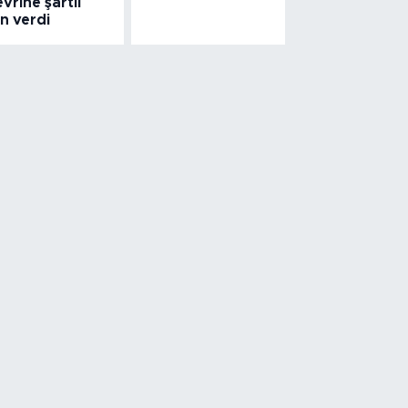
vrine şartlı
in verdi