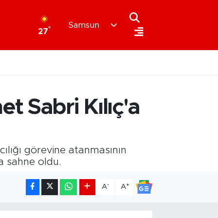
Samsun
°
27
 Sabri Kılıç'a
ılığı görevine atanmasının
ra sahne oldu.
-
+
A
A