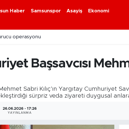
sun Haber
Samsunspor
Asayiş
Ekonomi
turucu operasyonu
yet Başsavcısı Mehmet
ehmet Sabri Kılıç’ın Yargıtay Cumhuriyet Savc
kleştirdiği sürpriz veda ziyareti duygusal anla
26.06.2026 - 17:26
YAYINLANMA