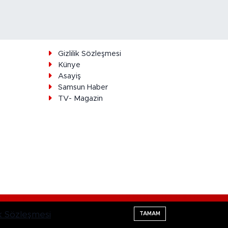
ı
Gizlilik Sözleşmesi
Künye
Asayiş
Samsun Haber
TV- Magazin
Haber Yazılımı:
TE Bilişim
lik Sözleşmesi
TAMAM