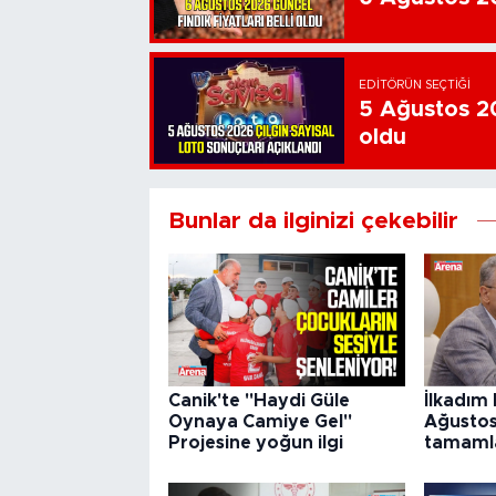
EDITÖRÜN SEÇTIĞI
5 Ağustos 20
oldu
Bunlar da ilginizi çekebilir
Canik'te "Haydi Güle
İlkadım 
Oynaya Camiye Gel"
Ağustos
Projesine yoğun ilgi
tamaml