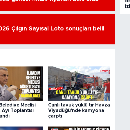
de
iz
26 Çılgın Sayısal Loto sonuçları belli
Belediye Meclisi
Canlı tavuk yüklü tır Havza
 Ayı Toplantısı
Viyadüğü'nde kamyona
andı
çarptı