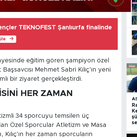
nçler TEKNOFEST Şanlıurfa finalinde
üle
ünyesinde eğitim gören şampiyon özel
Başsavcısı Mehmet Sabri Kılıç’ın yeni
ı bir ziyaret gerçekleştirdi.
İSİNİ HER ZAMAN
A
R
Ke
izmli 34 sporcuyu temsilen üç
şü
se
tılan Özel Sporcular Atletizm ve Masa
 Kılıç’ın her zaman sporcuların