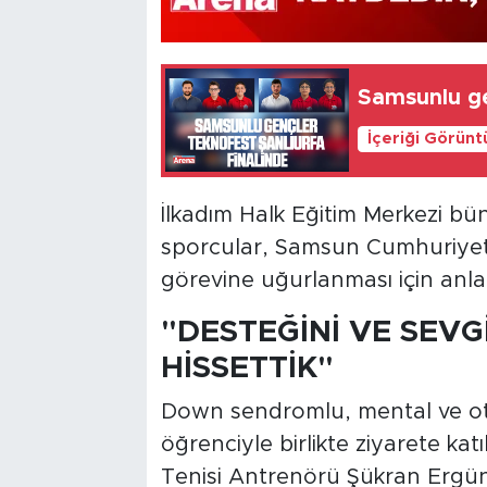
Samsunlu ge
İçeriği Görünt
İlkadım Halk Eğitim Merkezi b
sporcular, Samsun Cumhuriyet 
görevine uğurlanması için anlaml
"DESTEĞİNİ VE SEVG
HİSSETTİK"
Down sendromlu, mental ve ot
öğrenciyle birlikte ziyarete ka
Tenisi Antrenörü Şükran Ergün,