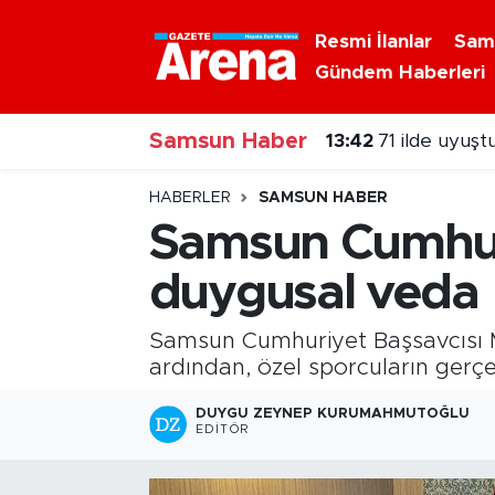
Resmi İlanlar
Sam
Gündem Haberleri
Nöbetçi Eczaneler
Samsun Haber
Hava Durumu
13:42
71 ilde uyuş
Samsun Namaz Vakitleri
HABERLER
SAMSUN HABER
Samsun Cumhuri
Trafik Durumu
duygusal veda
Süper Lig Puan Durumu ve Fikstür
Samsun Cumhuriyet Başsavcısı M
Tüm Manşetler
ardından, özel sporcuların gerçe
DUYGU ZEYNEP KURUMAHMUTOĞLU
Son Dakika Haberleri
EDITÖR
Haber Arşivi