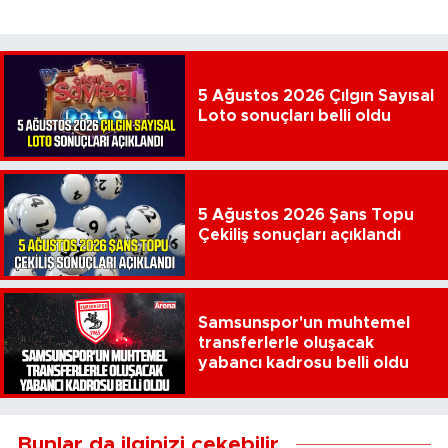
5 Ağustos 2026 Çılgın Sayısal
Loto sonuçları belli oldu
5 Ağustos 2026 Şans Topu
Çekiliş sonuçları açıklandı
Samsunspor'un muhtemel
transferlerle oluşacak
yabancı kadrosu belli oldu
Bunlar da ilginizi çekebilir