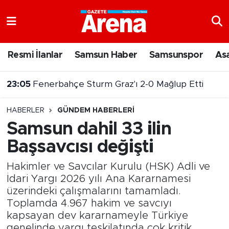
Nöbetçi Eczaneler
Resmi İlanlar
Samsun Haber
Samsunspor
As
Hava Durumu
23:05
Fenerbahçe Sturm Graz'ı 2-0 Mağlup Etti
Samsun Namaz Vakitleri
HABERLER
GÜNDEM HABERLERI
Trafik Durumu
Samsun dahil 33 ilin
Başsavcısı değişti
Süper Lig Puan Durumu ve Fikstür
Hakimler ve Savcılar Kurulu (HSK) Adli ve
Tüm Manşetler
İdari Yargı 2026 yılı Ana Kararnamesi
üzerindeki çalışmalarını tamamladı.
Son Dakika Haberleri
Toplamda 4.967 hakim ve savcıyı
kapsayan dev kararnameyle Türkiye
Haber Arşivi
genelinde yargı teşkilatında çok kritik