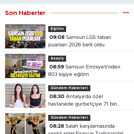
Son Haberler
Eğitim
09:08
Samsun LGS taban
puanları 2026 belli oldu
Asayiş
08:59
Samsun Emniyeti'nden
803 kişiye eğitim
Gündem Haberleri
08:30
Antalya'da özel
hastanede gurbetçiye 71 bin
liralık fatura
Gündem Haberleri
08:28
Salah karşılamasında
renkli anlar:Firavun Trabzon'da!