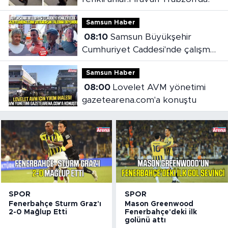
Samsun Haber
08:10
Samsun Büyükşehir
Cumhuriyet Caddesi'nde çalışma
başlattı
Samsun Haber
08:00
Lovelet AVM yönetimi
gazetearena.com'a konuştu
SPOR
SPOR
Fenerbahçe Sturm Graz'ı
Mason Greenwood
2-0 Mağlup Etti
Fenerbahçe'deki ilk
golünü attı