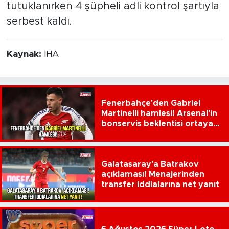
tutuklanırken 4 şüpheli adli kontrol şartıyla
serbest kaldı.
Kaynak:
İHA
Fenerbahçe'den Gabriel
Martinelli hamlesi! Arsenal'in
bonservis beklentisi ortaya
çıktı
Galatasaray'a Batrakov
açıklaması! Menajerinden
transfer iddialarına net yanıt