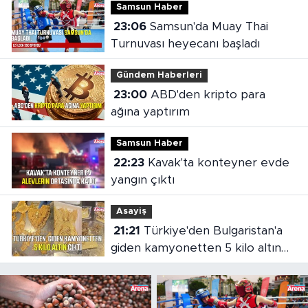
Samsun Haber
23:06
Samsun'da Muay Thai
Turnuvası heyecanı başladı
Gündem Haberleri
23:00
ABD'den kripto para
ağına yaptırım
Samsun Haber
22:23
Kavak'ta konteyner evde
yangın çıktı
Asayiş
21:21
Türkiye'den Bulgaristan'a
giden kamyonetten 5 kilo altın
çıktı