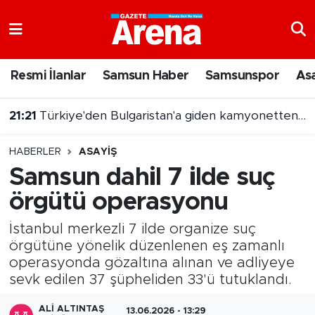
Nöbetçi Eczaneler
Resmi İlanlar
Samsun Haber
Samsunspor
As
Hava Durumu
21:21
Türkiye'den Bulgaristan'a giden kamyonetten 5 kilo altın çıktı
Samsun Namaz Vakitleri
HABERLER
ASAYIŞ
Trafik Durumu
Samsun dahil 7 ilde suç
örgütü operasyonu
Süper Lig Puan Durumu ve Fikstür
İstanbul merkezli 7 ilde organize suç
Tüm Manşetler
örgütüne yönelik düzenlenen eş zamanlı
operasyonda gözaltına alınan ve adliyeye
Son Dakika Haberleri
sevk edilen 37 şüpheliden 33'ü tutuklandı.
Haber Arşivi
ALI ALTINTAŞ
13.06.2026 - 13:29