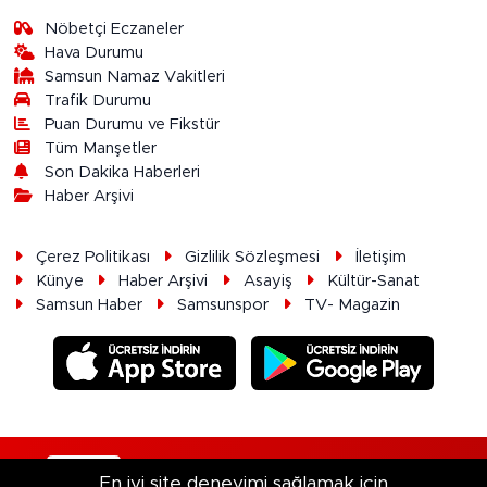
Nöbetçi Eczaneler
Hava Durumu
Samsun Namaz Vakitleri
Trafik Durumu
Puan Durumu ve Fikstür
Tüm Manşetler
Son Dakika Haberleri
Haber Arşivi
Çerez Politikası
Gizlilik Sözleşmesi
İletişim
Künye
Haber Arşivi
Asayiş
Kültür-Sanat
Samsun Haber
Samsunspor
TV- Magazin
RSS
Copyright © 2026. Her hakkı saklıdır.
En iyi site deneyimi sağlamak için