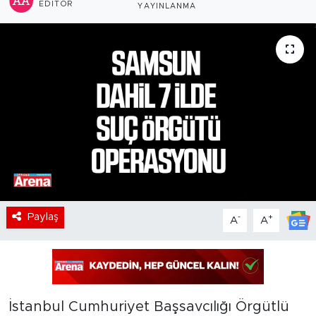
EDITÖR
YAYINLANMA
Paylaş
-
+
A
A
İstanbul Cumhuriyet Başsavcılığı Örgütlü