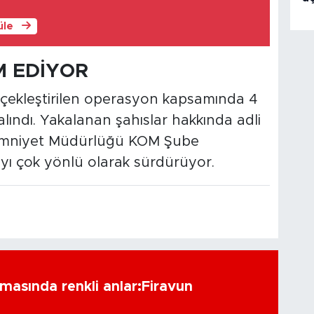
üle
 EDİYOR
rçekleştirilen operasyon kapsamında 4
lındı. Yakalanan şahıslar hakkında adli
l Emniyet Müdürlüğü KOM Şube
yı çok yönlü olarak sürdürüyor.
amasında renkli anlar:Firavun