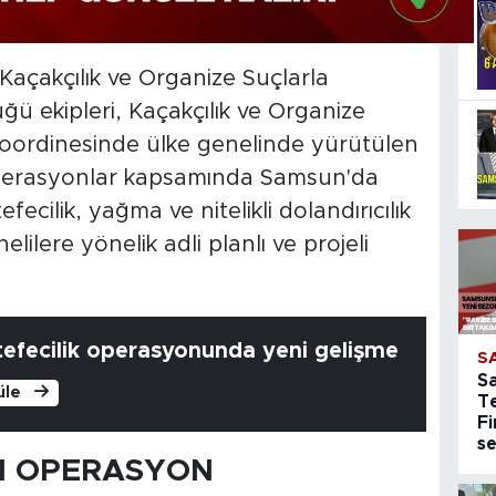
açakçılık ve Organize Suçlarla
 ekipleri, Kaçakçılık ve Organize
koordinesinde ülke genelinde yürütülen
operasyonlar kapsamında Samsun'da
efecilik, yağma ve nitelikli dolandırıcılık
elilere yönelik adli planlı ve projeli
efecilik operasyonunda yeni gelişme
S
S
üle
T
Fi
s
LI OPERASYON