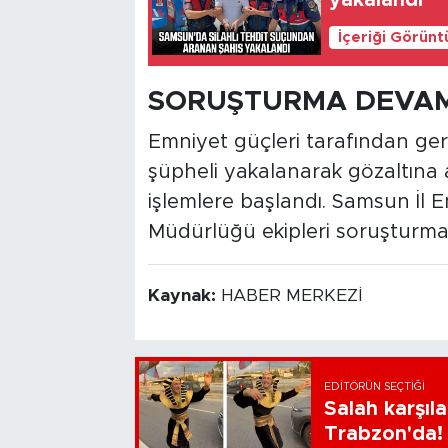
İçeriği Görünt
SORUŞTURMA DEVAM
Emniyet güçleri tarafından ge
şüpheli yakalanarak gözaltına a
işlemlere başlandı. Samsun İ
Müdürlüğü ekipleri soruşturma
Kaynak:
HABER MERKEZİ
EDITÖRÜN SEÇTIĞI
Salah karşıl
Trabzon'da!