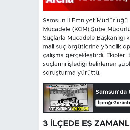
Samsun İl Emniyet Müdürlüğü K
Mücadele (KOM) Şube Müdürlüğü
Suçlarla Mücadele Başkanlığı 
mali suç örgütlerine yönelik 
çalışma gerçekleştirdi. Ekipler; t
suçlarını işlediği belirlenen şüph
soruşturma yürüttü.
Samsun'da t
İçeriği Görünt
3 İLÇEDE EŞ ZAMAN