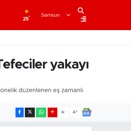
Samsun
°
25
efeciler yakayı
 yönelik düzenlenen eş zamanlı
-
+
A
A