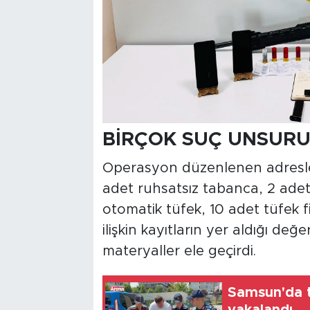
BİRÇOK SUÇ UNSURU 
Operasyon düzenlenen adresle
adet ruhsatsız tabanca, 2 adet 
otomatik tüfek, 10 adet tüfek fi
ilişkin kayıtların yer aldığı değer
materyaller ele geçirdi.
Samsun'da t
yakalandı