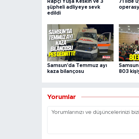
Rapçi Yüşa Keskin ve 3
71 ilde 
şüpheli adliyeye sevk
operas
edildi
Samsun'da Temmuz ayı
Samsun 
kaza bilançosu
803 kişi
Yorumlar