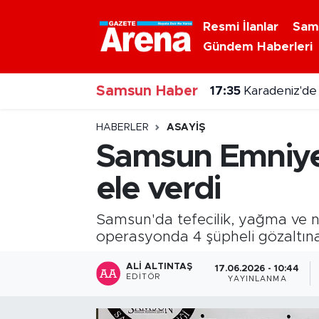
Resmi İlanlar
Sam
Gündem Haberleri
Nöbetçi Eczaneler
Samsun Haber
Hava Durumu
17:35
Karadeniz'de 
Samsun Namaz Vakitleri
HABERLER
ASAYIŞ
Samsun Emniyet
Trafik Durumu
ele verdi
Süper Lig Puan Durumu ve Fikstür
Samsun'da tefecilik, yağma ve ni
Tüm Manşetler
operasyonda 4 şüpheli gözaltına
ALI ALTINTAŞ
17.06.2026 - 10:44
Son Dakika Haberleri
EDITÖR
YAYINLANMA
Haber Arşivi