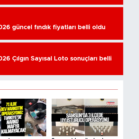
6 güncel fındık fiyatları belli oldu
26 Çılgın Sayısal Loto sonuçları belli