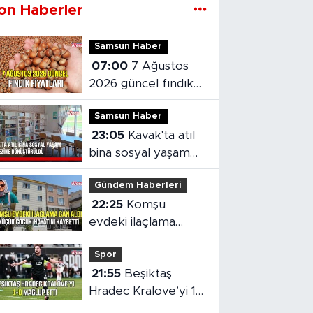
on Haberler
Samsun Haber
07:00
7 Ağustos
2026 güncel fındık
fiyatları
Samsun Haber
23:05
Kavak'ta atıl
bina sosyal yaşam
merkezine
Gündem Haberleri
dönüştürüldü
22:25
Komşu
evdeki ilaçlama
küçük çocuğun
Spor
ölümüne neden oldu
21:55
Beşiktaş
Hradec Kralove’yi 1-
0 mağlup etti