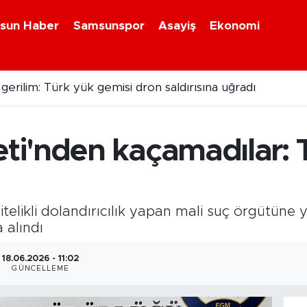
sun Haber
Samsunspor
Asayiş
Ekonomi
gerilim: Türk yük gemisi dron saldırısına uğradı
i'nden kaçamadılar: T
telikli dolandırıcılık yapan mali suç örgütüne
 alındı
18.06.2026 - 11:02
GÜNCELLEME