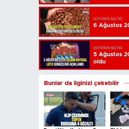
EDITÖRÜN SEÇTIĞI
6 Ağustos 202
EDITÖRÜN SEÇTIĞI
5 Ağustos 20
oldu
Bunlar da ilginizi çekebilir