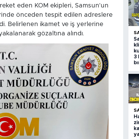
eket eden KOM ekipleri, Samsun'un
erinde önceden tespit edilen adreslere
. Belirlenen ikamet ve iş yerlerine
yakalanarak gözaltına alındı.
S
S
kl
ku
3 
bı
S
H
zi
ka
y