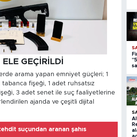
S
Fi
"5
ELE GEÇİRİLDİ
s
rde arama yapan emniyet güçleri; 1
tabanca fişeği, 1 adet ruhsatsız
şeği, 3 adet senet ile suç faaliyetlerine
lendirilen ajanda ve çeşitli dijital
S
A
R
ehdit suçundan aranan şahıs
a
aç