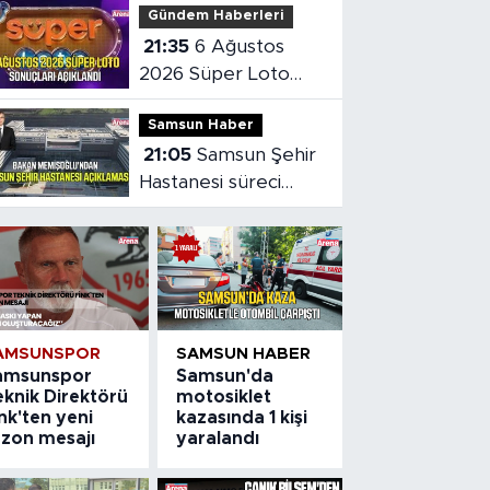
Gündem Haberleri
21:35
6 Ağustos
2026 Süper Loto
sonuçları açıklandı
Samsun Haber
21:05
Samsun Şehir
Hastanesi süreci
masaya yatırıldı
AMSUNSPOR
SAMSUN HABER
amsunspor
Samsun'da
eknik Direktörü
motosiklet
nk'ten yeni
kazasında 1 kişi
ezon mesajı
yaralandı