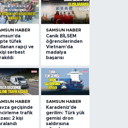
AMSUN HABER
SAMSUN HABER
amsun'da
Canik BİLSEM
ipte tüfek
öğrencilerinden
llanan rapçi ve
Vietnam'da
kişi serbest
madalya
rakıldı
başarısı
AMSUN HABER
SAMSUN HABER
avza geçişinde
Karadeniz'de
ncirleme trafik
gerilim: Türk yük
zası: 2 kişi
gemisi dron
aralandı
saldırısına