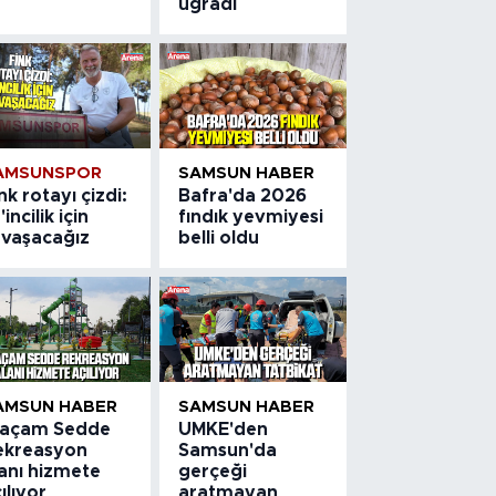
uğradı
AMSUNSPOR
SAMSUN HABER
nk rotayı çizdi:
Bafra'da 2026
'incilik için
fındık yevmiyesi
avaşacağız
belli oldu
AMSUN HABER
SAMSUN HABER
laçam Sedde
UMKE'den
ekreasyon
Samsun'da
lanı hizmete
gerçeği
ılıyor
aratmayan