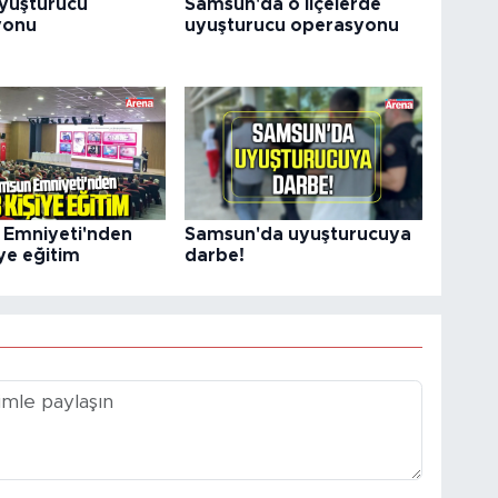
uyuşturucu
Samsun'da o ilçelerde
yonu
uyuşturucu operasyonu
Emniyeti'nden
Samsun'da uyuşturucuya
ye eğitim
darbe!