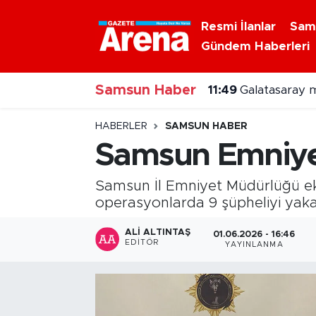
Resmi İlanlar
Sam
Gündem Haberleri
Nöbetçi Eczaneler
Samsun Haber
Hava Durumu
11:49
Galatasaray m
Samsun Namaz Vakitleri
HABERLER
SAMSUN HABER
Samsun Emniyet
Trafik Durumu
Samsun İl Emniyet Müdürlüğü eki
Süper Lig Puan Durumu ve Fikstür
operasyonlarda 9 şüpheliyi yaka
Tüm Manşetler
ALI ALTINTAŞ
01.06.2026 - 16:46
EDITÖR
YAYINLANMA
Son Dakika Haberleri
Haber Arşivi