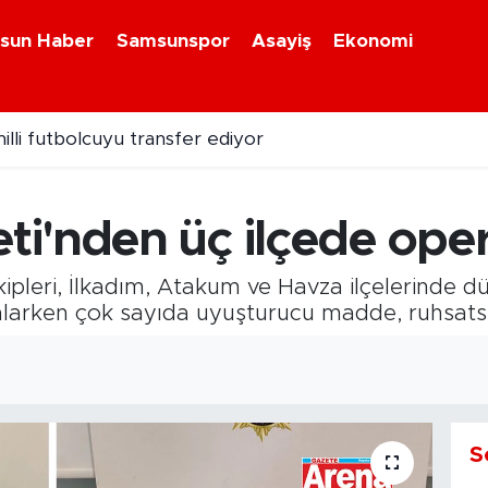
sun Haber
Samsunspor
Asayiş
Ekonomi
illi futbolcuyu transfer ediyor
i'nden üç ilçede ope
pleri, İlkadım, Atakum ve Havza ilçelerinde dü
larken çok sayıda uyuşturucu madde, ruhsatsız
S