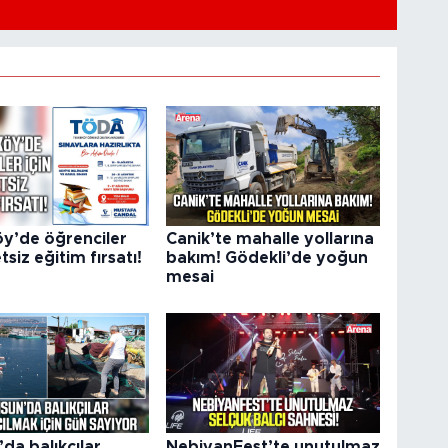
y’de öğrenciler
Canik’te mahalle yollarına
tsiz eğitim fırsatı!
bakım! Gödekli’de yoğun
mesai
da balıkçılar
NebiyanFest’te unutulmaz