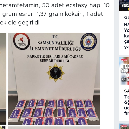
 metamfetamin, 50 adet ecstasy hap, 10
 gram esrar, 1,37 gram kokain, 1 adet
G
k ele geçirildi.
H
Y
k
ça
ya
S
T
öğ
üc
fı