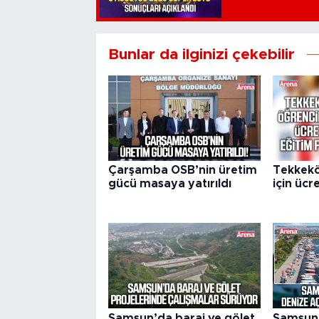
Bunlar da ilginizi çekebilir
Çarşamba OSB’nin üretim
Tekkekö
gücü masaya yatırıldı
için ücre
Samsun’da baraj ve gölet
Samsun’