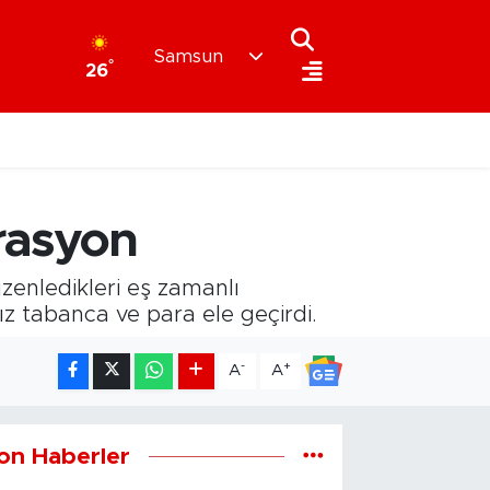
Samsun
°
26
rasyon
zenledikleri eş zamanlı
 tabanca ve para ele geçirdi.
-
+
A
A
on Haberler