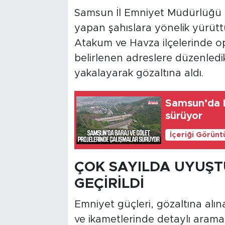
Samsun İl Emniyet Müdürlüğü g
yapan şahıslara yönelik yürütt
Atakum ve Havza ilçelerinde ope
belirlenen adreslere düzenledik
yakalayarak gözaltına aldı.
Samsun’da b
sürüyor
İçeriği Görünt
ÇOK SAYILDA UYUŞ
GEÇİRİLDİ
Emniyet güçleri, gözaltına alın
ve ikametlerinde detaylı arama 