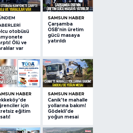
ÜNDEM
SAMSUN HABER
Çarşamba
ABERLERI
OSB’nin üretim
olcu otobüsü
gücü masaya
amyonete
yatırıldı
rptı! Ölü ve
ralılar var
AMSUN HABER
SAMSUN HABER
ekkeköy’de
Canik’te mahalle
renciler için
yollarına bakım!
retsiz eğitim
Gödekli’de
rsatı!
yoğun mesai