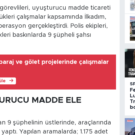
örevlileri, uyuşturucu madde ticareti
ükleri çalışmalar kapsamında İlkadım,
rasyon gerçekleştirdi. Polis ekipleri,
leri baskınlarda 9 şüpheli şahsı
araj ve gölet projelerinde çalışmalar
üle
S
F
Lu
TURUCU MADDE ELE
Tr
bo
an 9 şüphelinin üstlerinde, araçlarında
yaptı. Yapılan aramalarda; 1.175 adet