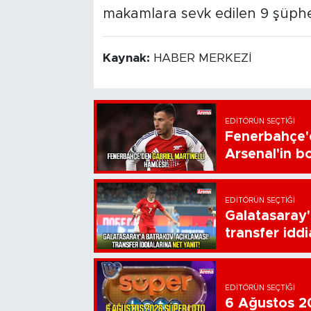
makamlara sevk edilen 9 şüpheli
Kaynak:
HABER MERKEZİ
EDITÖRÜN SEÇTIĞI
Fenerbahçe'd
Arsenal'in bo
EDITÖRÜN SEÇTIĞI
Galatasaray'
transfer iddi
EDITÖRÜN SEÇTIĞI
6 Ağustos 20