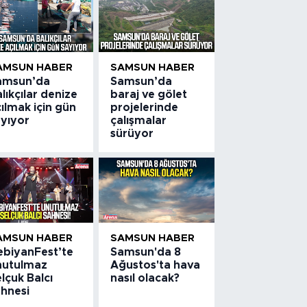
AMSUN HABER
SAMSUN HABER
amsun’da
Samsun’da
lıkçılar denize
baraj ve gölet
ılmak için gün
projelerinde
ayıyor
çalışmalar
sürüyor
AMSUN HABER
SAMSUN HABER
ebiyanFest’te
Samsun'da 8
nutulmaz
Ağustos'ta hava
lçuk Balcı
nasıl olacak?
ahnesi