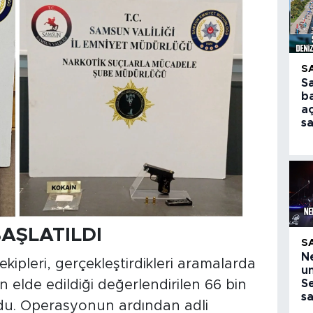
S
S
ba
aç
s
BAŞLATILDI
S
N
ipleri, gerçekleştirdikleri aramalarda
u
elde edildiği değerlendirilen 66 bin
Se
s
du. Operasyonun ardından adli