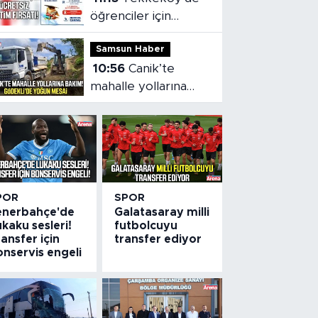
öğrenciler için
ücretsiz eğitim
Samsun Haber
fırsatı!
10:56
Canik’te
mahalle yollarına
bakım! Gödekli’de
yoğun mesai
POR
SPOR
enerbahçe'de
Galatasaray milli
kaku sesleri!
futbolcuyu
ansfer için
transfer ediyor
nservis engeli