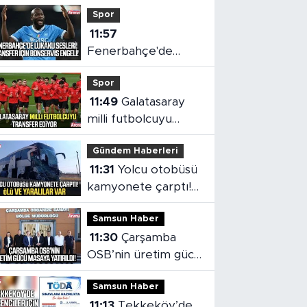
Spor
11:57
Fenerbahçe'de
Lukaku sesleri!
Spor
Transfer için
11:49
Galatasaray
bonservis engeli
milli futbolcuyu
transfer ediyor
Gündem Haberleri
11:31
Yolcu otobüsü
kamyonete çarptı!
Ölü ve yaralılar var
Samsun Haber
11:30
Çarşamba
OSB’nin üretim gücü
masaya yatırıldı
Samsun Haber
11:13
Tekkeköy’de