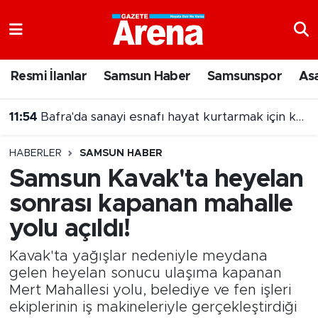
Nöbetçi Eczaneler
Resmi İlanlar
Samsun Haber
Samsunspor
As
Hava Durumu
11:54
Bafra'da sanayi esnafı hayat kurtarmak için kan verdi
Samsun Namaz Vakitleri
HABERLER
SAMSUN HABER
Trafik Durumu
Samsun Kavak'ta heyelan
sonrası kapanan mahalle
Süper Lig Puan Durumu ve Fikstür
yolu açıldı!
Tüm Manşetler
Kavak'ta yağışlar nedeniyle meydana
Son Dakika Haberleri
gelen heyelan sonucu ulaşıma kapanan
Mert Mahallesi yolu, belediye ve fen işleri
ekiplerinin iş makineleriyle gerçekleştirdiği
Haber Arşivi