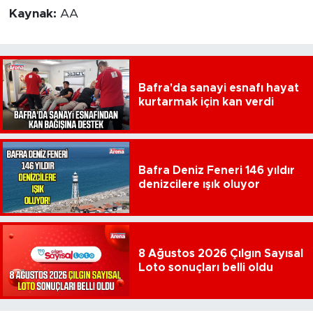
Kaynak:
AA
Bafra'da sanayi esnafı hayat
kurtarmak için kan verdi
Bafra Deniz Feneri 146 yıldır
denizcilere ışık oluyor
8 Ağustos 2026 Çılgın Sayısal
Loto sonuçları belli oldu