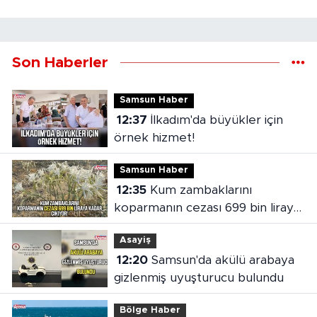
Son Haberler
Samsun Haber
12:37
İlkadım'da büyükler için
örnek hizmet!
Samsun Haber
12:35
Kum zambaklarını
koparmanın cezası 699 bin liraya
kadar çıkıyor
Asayiş
12:20
Samsun'da akülü arabaya
gizlenmiş uyuşturucu bulundu
Bölge Haber