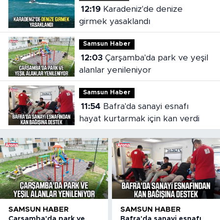
12:19
Karadeniz'de denize
girmek yasaklandı
Samsun Haber
12:03
Çarşamba'da park ve yeşil
alanlar yenileniyor
Samsun Haber
11:54
Bafra'da sanayi esnafı
hayat kurtarmak için kan verdi
SAMSUN HABER
SAMSUN HABER
Çarşamba'da park ve
Bafra'da sanayi esnafı