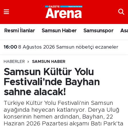
Nöbetçi Eczaneler
Resmi İlanlar
Samsun Haber
Samsunspor
As
Hava Durumu
16:00
8 Ağustos 2026 Samsun nöbetçi eczaneler
Samsun Namaz Vakitleri
15:55
Samsun’da uyuşturucu operasyonunda 7 şüpheli cezaevine gönderildi
HABERLER
SAMSUN HABER
Trafik Durumu
Samsun Kültür Yolu
Festivali'nde Bayhan
Süper Lig Puan Durumu ve Fikstür
sahne alacak!
Tüm Manşetler
Türkiye Kültür Yolu Festivali'nin Samsun
Son Dakika Haberleri
ayağında heyecan katlanıyor. Derya Uluğ
konserinin hemen ardından, Bayhan, 22
Haziran 2026 Pazartesi akşamı Batı Park'ta
Haber Arşivi