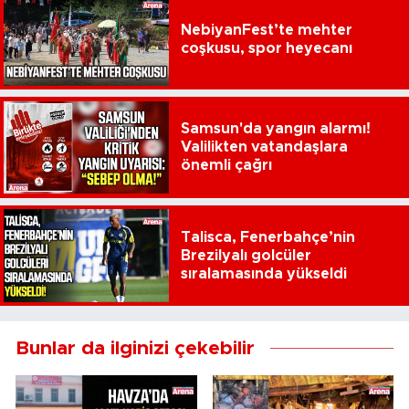
NebiyanFest’te mehter
coşkusu, spor heyecanı
Samsun'da yangın alarmı!
Valilikten vatandaşlara
önemli çağrı
Talisca, Fenerbahçe’nin
Brezilyalı golcüler
sıralamasında yükseldi
Bunlar da ilginizi çekebilir