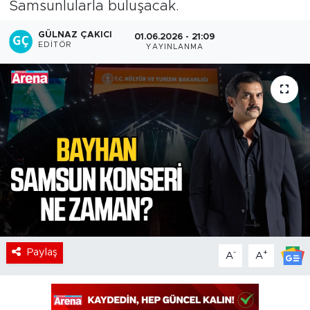
Samsunlularla buluşacak.
GÜLNAZ ÇAKICI
01.06.2026 - 21:09
EDITÖR
YAYINLANMA
Paylaş
-
+
A
A