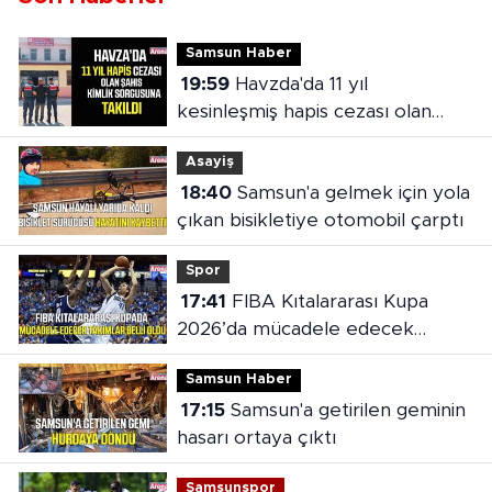
Samsun Haber
19:59
Havzda'da 11 yıl
kesinleşmiş hapis cezası olan
şahıs yakalandı
Asayiş
18:40
Samsun'a gelmek için yola
çıkan bisikletiye otomobil çarptı
Spor
17:41
FIBA Kıtalararası Kupa
2026’da mücadele edecek
takımlar belli oldu
Samsun Haber
17:15
Samsun'a getirilen geminin
hasarı ortaya çıktı
Samsunspor