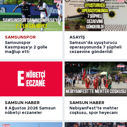
SAMSUNSPOR
ASAYIŞ
Samsunspor
Samsun’da uyuşturucu
Kasımpaşa'yı 2 golle
operasyonunda 7 şüpheli
mağlup etti
cezaevine gönderildi
SAMSUN HABER
SAMSUN HABER
8 Ağustos 2026 Samsun
NebiyanFest’te mehter
nöbetçi eczaneler
coşkusu, spor heyecanı