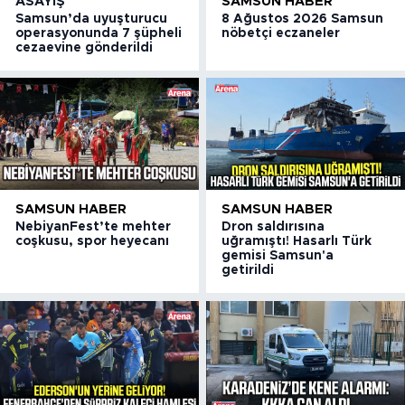
ASAYIŞ
SAMSUN HABER
Samsun’da uyuşturucu
8 Ağustos 2026 Samsun
operasyonunda 7 şüpheli
nöbetçi eczaneler
cezaevine gönderildi
SAMSUN HABER
SAMSUN HABER
NebiyanFest’te mehter
Dron saldırısına
coşkusu, spor heyecanı
uğramıştı! Hasarlı Türk
gemisi Samsun'a
getirildi