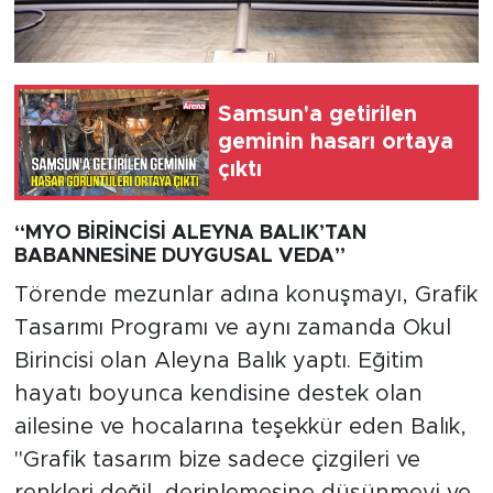
Samsun'a getirilen
geminin hasarı ortaya
çıktı
“MYO BİRİNCİSİ ALEYNA BALIK’TAN
BABANNESİNE DUYGUSAL VEDA”
Törende mezunlar adına konuşmayı, Grafik
Tasarımı Programı ve aynı zamanda Okul
Birincisi olan Aleyna Balık yaptı. Eğitim
hayatı boyunca kendisine destek olan
ailesine ve hocalarına teşekkür eden Balık,
"Grafik tasarım bize sadece çizgileri ve
renkleri değil, derinlemesine düşünmeyi ve