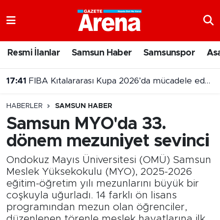
Nöbetçi Eczaneler
Resmi İlanlar
Samsun Haber
Samsunspor
As
Hava Durumu
17:41
FIBA Kıtalararası Kupa 2026’da mücadele edecek takımlar belli oldu
Samsun Namaz Vakitleri
HABERLER
SAMSUN HABER
Trafik Durumu
Samsun MYO'da 33.
dönem mezuniyet sevinci
Süper Lig Puan Durumu ve Fikstür
Ondokuz Mayıs Üniversitesi (OMÜ) Samsun
Tüm Manşetler
Meslek Yüksekokulu (MYO), 2025-2026
eğitim-öğretim yılı mezunlarını büyük bir
Son Dakika Haberleri
coşkuyla uğurladı. 14 farklı ön lisans
programından mezun olan öğrenciler,
Haber Arşivi
düzenlenen törenle meslek hayatlarına ilk