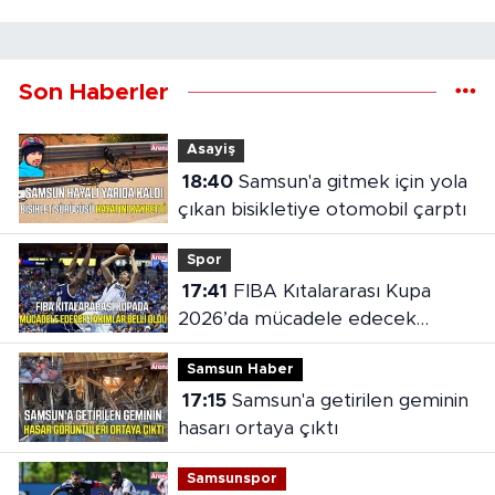
Son Haberler
Asayiş
18:40
Samsun'a gitmek için yola
çıkan bisikletiye otomobil çarptı
Spor
17:41
FIBA Kıtalararası Kupa
2026’da mücadele edecek
takımlar belli oldu
Samsun Haber
17:15
Samsun'a getirilen geminin
hasarı ortaya çıktı
Samsunspor