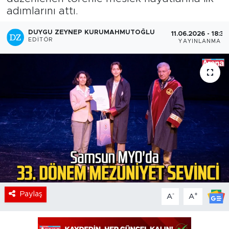
adımlarını attı.
DUYGU ZEYNEP KURUMAHMUTOĞLU
11.06.2026 - 18:30
EDITÖR
YAYINLANMA
Paylaş
-
+
A
A