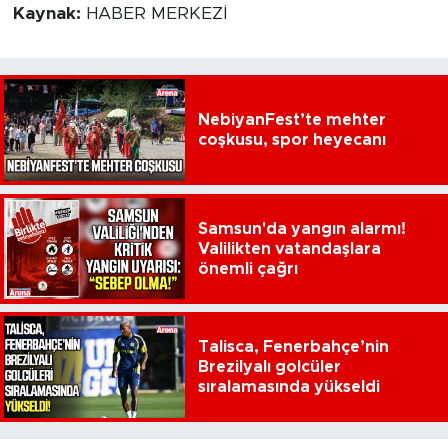
Kaynak:
HABER MERKEZİ
NebiyanFest’te mehter
coşkusu, spor heyecanı
Samsun'da yangın alarmı!
Valilikten vatandaşlara
önemli çağrı
Talisca, Fenerbahçe’nin
Brezilyalı golcüler
sıralamasında yükseldi