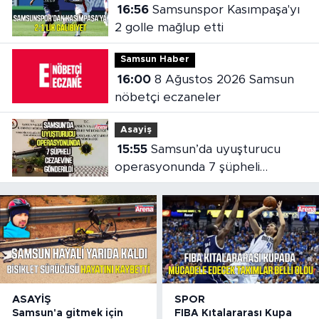
16:56
Samsunspor Kasımpaşa'yı
2 golle mağlup etti
Samsun Haber
16:00
8 Ağustos 2026 Samsun
nöbetçi eczaneler
Asayiş
15:55
Samsun’da uyuşturucu
operasyonunda 7 şüpheli
cezaevine gönderildi
ASAYIŞ
SPOR
Samsun'a gitmek için
FIBA Kıtalararası Kupa