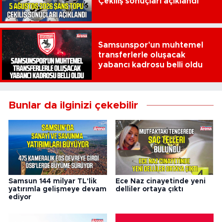
Çekiliş sonuçları açıklandı
Samsunspor'un muhtemel
transferlerle oluşacak
yabancı kadrosu belli oldu
Bunlar da ilginizi çekebilir
Samsun 144 milyar TL'lik
Ece Naz cinayetinde yeni
yatırımla gelişmeye devam
delliler ortaya çıktı
ediyor