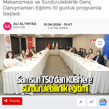
Mekanizması ve Sürdürülebilirlik Genç
Danışmanları Eğitimi 10 günlük programla
başladı.
ALI ALTINTAŞ
01.06.2026 - 15:47
EDITÖR
YAYINLANMA
Paylaş
-
+
A
A