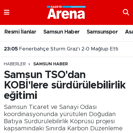
Nöbetçi Eczaneler
Resmi İlanlar
Samsun Haber
Samsunspor
As
Hava Durumu
23:05
Fenerbahçe Sturm Graz'ı 2-0 Mağlup Etti
Samsun Namaz Vakitleri
HABERLER
SAMSUN HABER
Trafik Durumu
Samsun TSO'dan
KOBİ'lere sürdürülebilirlik
Süper Lig Puan Durumu ve Fikstür
eğitimi
Tüm Manşetler
Samsun Ticaret ve Sanayi Odası
Son Dakika Haberleri
koordinasyonunda yürütülen Doğudan
Batıya Sürdürülebilirlik Köprüsü projesi
kapsamındaki Sınırda Karbon Düzenleme
Haber Arşivi