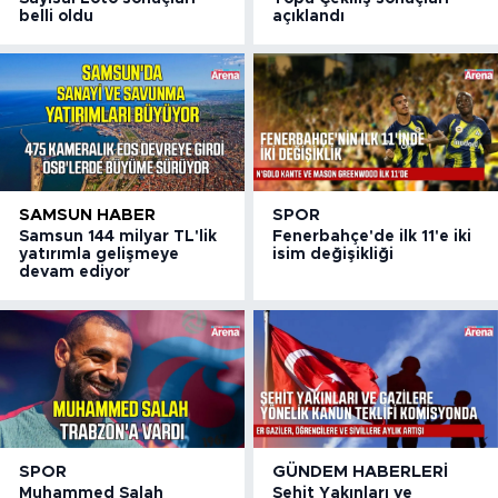
belli oldu
açıklandı
SAMSUN HABER
SPOR
Samsun 144 milyar TL'lik
Fenerbahçe'de ilk 11'e iki
yatırımla gelişmeye
isim değişikliği
devam ediyor
SPOR
GÜNDEM HABERLERI
Muhammed Salah
Şehit Yakınları ve