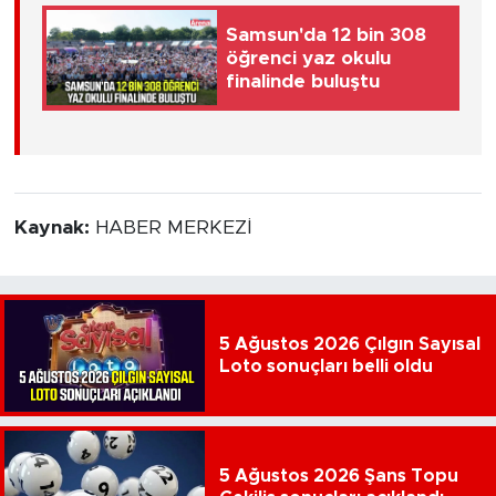
Samsun'da 12 bin 308
öğrenci yaz okulu
finalinde buluştu
Kaynak:
HABER MERKEZİ
5 Ağustos 2026 Çılgın Sayısal
Loto sonuçları belli oldu
5 Ağustos 2026 Şans Topu