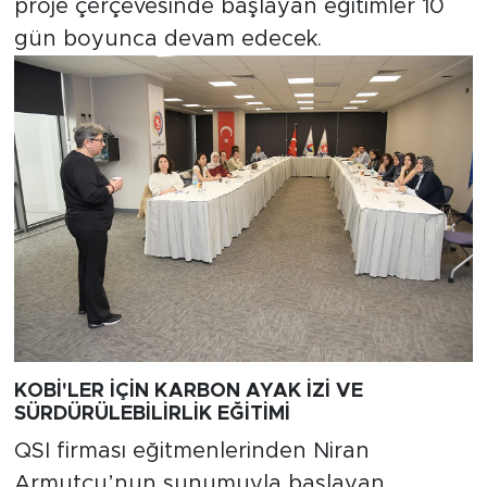
proje çerçevesinde başlayan eğitimler 10
gün boyunca devam edecek.
KOBİ'LER İÇİN KARBON AYAK İZİ VE
SÜRDÜRÜLEBİLİRLİK EĞİTİMİ
QSI firması eğitmenlerinden Niran
Armutçu’nun sunumuyla başlayan