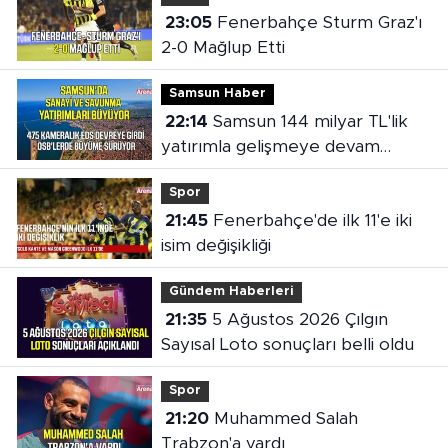
23:05
Fenerbahçe Sturm Graz'ı
2-0 Mağlup Etti
Samsun Haber
22:14
Samsun 144 milyar TL'lik
yatırımla gelişmeye devam
ediyor
Spor
21:45
Fenerbahçe'de ilk 11'e iki
isim değişikliği
Gündem Haberleri
21:35
5 Ağustos 2026 Çılgın
Sayısal Loto sonuçları belli oldu
Spor
21:20
Muhammed Salah
Trabzon'a vardı