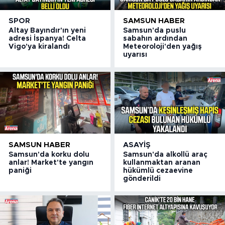
SPOR
SAMSUN HABER
Altay Bayındır'ın yeni
Samsun'da puslu
adresi İspanya! Celta
sabahın ardından
Vigo'ya kiralandı
Meteoroloji'den yağış
uyarısı
SAMSUN HABER
ASAYIŞ
Samsun'da korku dolu
Samsun'da alkollü araç
anlar! Market'te yangın
kullanmaktan aranan
paniği
hükümlü cezaevine
gönderildi