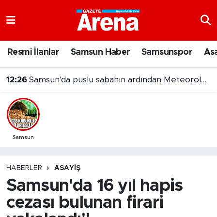
Nöbetçi Eczaneler
Resmi İlanlar
Samsun Haber
Samsunspor
As
Hava Durumu
12:26
Samsun'da puslu sabahın ardından Meteoroloji'den yağış uyarısı
Samsun Namaz Vakitleri
Trafik Durumu
Süper Lig Puan Durumu ve Fikstür
Samsun
Tüm Manşetler
HABERLER
ASAYIŞ
Samsun'da 16 yıl hapis
Son Dakika Haberleri
cezası bulunan firari
Haber Arşivi