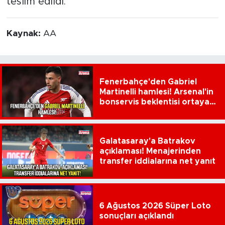
teslim edildi.
Kaynak:
AA
Fenerbahçe'den Gabriel
Martinelli hamlesi! Arsenal'in
bonservis beklentisi ortaya
çıktı
Galatasaray'a Batrakov
açıklaması! Menajerinden
transfer iddialarına net yanıt
6 Ağustos 2026 Süper Loto
sonuçları açıklandı