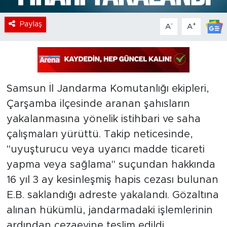
Paylaş
-
+
A
A
Samsun İl Jandarma Komutanlığı ekipleri,
Çarşamba ilçesinde aranan şahısların
yakalanmasına yönelik istihbari ve saha
çalışmaları yürüttü. Takip neticesinde,
"uyuşturucu veya uyarıcı madde ticareti
yapma veya sağlama" suçundan hakkında
16 yıl 3 ay kesinleşmiş hapis cezası bulunan
E.B. saklandığı adreste yakalandı. Gözaltına
alınan hükümlü, jandarmadaki işlemlerinin
ardından cezaevine teslim edildi.