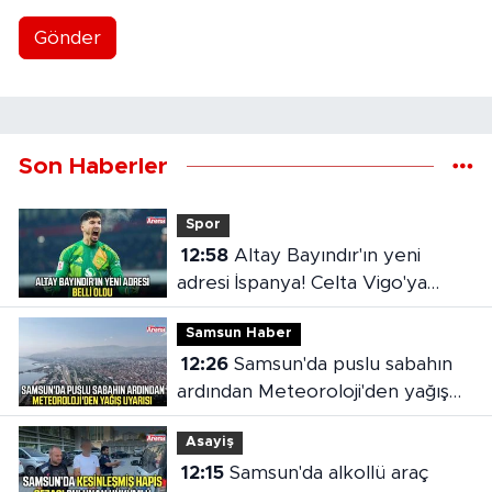
Gönder
Son Haberler
Spor
12:58
Altay Bayındır'ın yeni
adresi İspanya! Celta Vigo'ya
kiralandı
Samsun Haber
12:26
Samsun'da puslu sabahın
ardından Meteoroloji'den yağış
uyarısı
Asayiş
12:15
Samsun'da alkollü araç