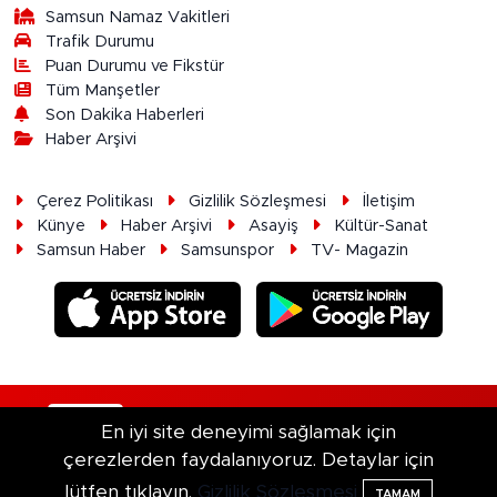
Samsun Namaz Vakitleri
Trafik Durumu
Puan Durumu ve Fikstür
Tüm Manşetler
Son Dakika Haberleri
Haber Arşivi
Çerez Politikası
Gizlilik Sözleşmesi
İletişim
Künye
Haber Arşivi
Asayiş
Kültür-Sanat
Samsun Haber
Samsunspor
TV- Magazin
RSS
Copyright © 2026. Her hakkı saklıdır.
En iyi site deneyimi sağlamak için
çerezlerden faydalanıyoruz. Detaylar için
Haber Yazılımı:
TE Bilişim
lütfen tıklayın.
Gizlilik Sözleşmesi
TAMAM