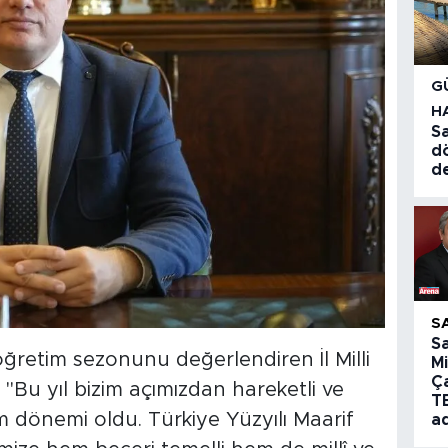
G
H
Sa
d
d
S
S
retim sezonunu değerlendiren İl Milli
Mi
Ç
"Bu yıl bizim açımızdan hareketli ve
T
 dönemi oldu. Türkiye Yüzyılı Maarif
a