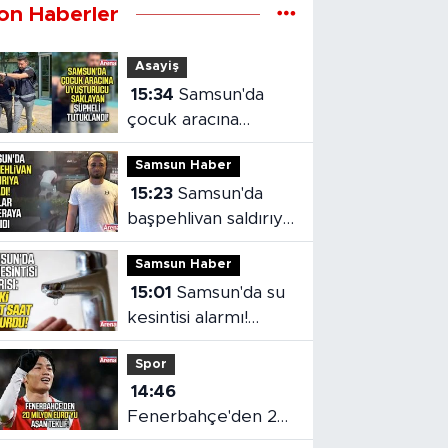
on Haberler
Asayiş
15:34
Samsun'da
çocuk aracına
uyuşturucu saklayan
Samsun Haber
şüpheli tutuklandı
15:23
Samsun'da
başpehlivan saldırıya
uğradı!
Samsun Haber
15:01
Samsun'da su
kesintisi alarmı!
SASKİ saat verdi
Spor
14:46
Fenerbahçe'den 20
milyon euro'yu aşan