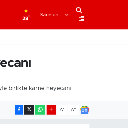
Samsun
°
28
ecanı
le birlikte karne heyecanı
-
+
A
A