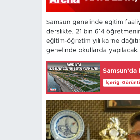
Samsun genelinde eğitim faaliye
derslikte, 21 bin 614 öğretmen
eğitim-öğretim yılı karne dağı
genelinde okullarda yapılacak.
Samsun’da k
İçeriği Görünt