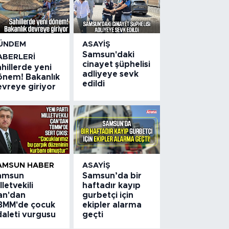
ÜNDEM
ASAYIŞ
Samsun'daki
ABERLERI
cinayet şüphelisi
hillerde yeni
adliyeye sevk
önem! Bakanlık
edildi
evreye giriyor
AMSUN HABER
ASAYIŞ
amsun
Samsun’da bir
lletvekili
haftadır kayıp
an'dan
gurbetçi için
BMM'de çocuk
ekipler alarma
daleti vurgusu
geçti