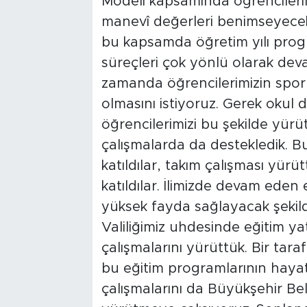
Modeli kapsamında öğrencilerim
manevî değerleri benimseyecekler
bu kapsamda öğretim yılı progr
süreçleri çok yönlü olarak deva
zamanda öğrencilerimizin spor, 
olmasını istiyoruz. Gerek okul d
öğrencilerimizi bu şekilde yürü
çalışmalarda da destekledik. B
katıldılar, takım çalışması yürü
katıldılar. İlimizde devam eden 
yüksek fayda sağlayacak şeki
Valiliğimiz uhdesinde eğitim yat
çalışmalarını yürüttük. Bir ta
bu eğitim programlarının haya
çalışmalarını da Büyükşehir Bel