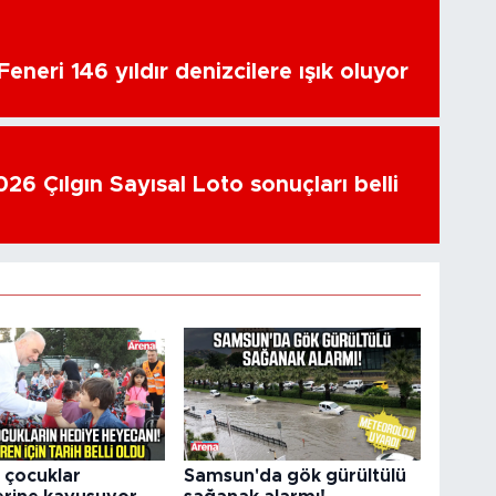
eneri 146 yıldır denizcilere ışık oluyor
26 Çılgın Sayısal Loto sonuçları belli
 çocuklar
Samsun'da gök gürültülü