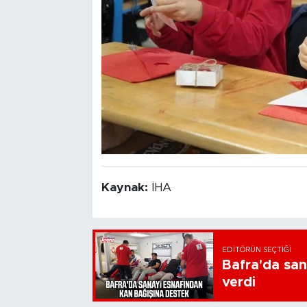
Kaynak:
İHA
EDITÖRÜN SEÇTIĞI
Bafra'da san
verdi