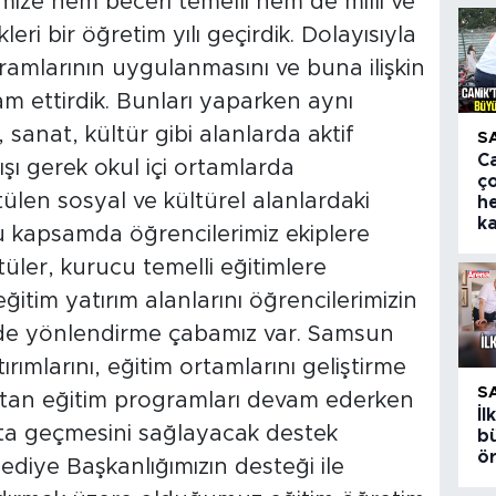
ize hem beceri temelli hem de millî ve
i bir öğretim yılı geçirdik. Dolayısıyla
amlarının uygulanmasını ve buna ilişkin
m ettirdik. Bunları yaparken aynı
sanat, kültür gibi alanlarda aktif
S
Ca
ışı gerek okul içi ortamlarda
ç
tülen sosyal ve kültürel alanlardaki
h
k
u kapsamda öğrencilerimiz ekiplere
ttüler, kurucu temelli eğitimlere
eğitim yatırım alanlarını öğrencilerimizin
lde yönlendirme çabamız var. Samsun
ırımlarını, eğitim ortamlarını geliştirme
S
raftan eğitim programları devam ederken
İ
ta geçmesini sağlayacak destek
bü
ö
ediye Başkanlığımızın desteği ile