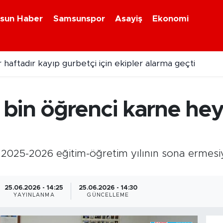
sun Haber
Samsunspor
Asayiş
Ekonomi
 haftadır kayıp gurbetçi için ekipler alarma geçti
uklar hediyelerine kavuşuyor
bin öğrenci karne hey
2025-2026 eğitim-öğretim yılının sona ermesiy
25.06.2026 - 14:25
25.06.2026 - 14:30
YAYINLANMA
GÜNCELLEME