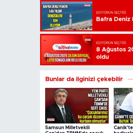
EDITÖRÜN SEÇTIĞI
Bafra Deniz F
EDITÖRÜN SEÇTIĞI
8 Ağustos 20
oldu
Bunlar da ilginizi çekebilir
Samsun Milletvekili
Canik'te