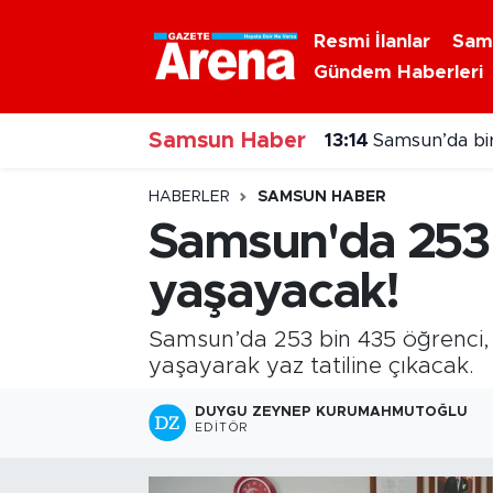
Resmi İlanlar
Sam
Gündem Haberleri
Nöbetçi Eczaneler
13:14
Samsun’da bir
Samsun Haber
Hava Durumu
13:06
Canik'te çoc
Samsun Namaz Vakitleri
HABERLER
SAMSUN HABER
Samsun'da 253 
Trafik Durumu
yaşayacak!
Süper Lig Puan Durumu ve Fikstür
Samsun’da 253 bin 435 öğrenci, 
Tüm Manşetler
yaşayarak yaz tatiline çıkacak.
DUYGU ZEYNEP KURUMAHMUTOĞLU
Son Dakika Haberleri
EDITÖR
Haber Arşivi