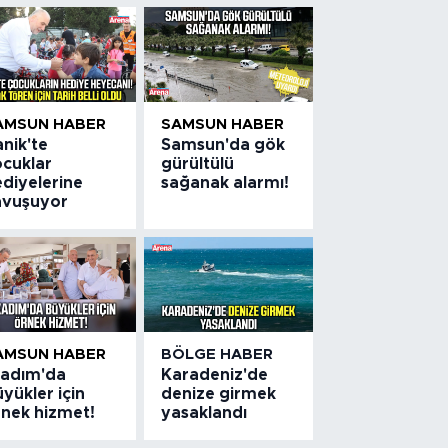
AMSUN HABER
SAMSUN HABER
nik'te
Samsun'da gök
ocuklar
gürültülü
ediyelerine
sağanak alarmı!
avuşuyor
AMSUN HABER
BÖLGE HABER
lkadım'da
Karadeniz'de
yükler için
denize girmek
rnek hizmet!
yasaklandı