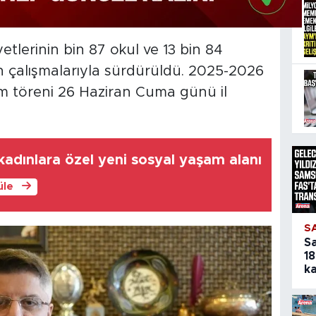
tlerinin bin 87 okul ve 13 bin 84
in çalışmalarıyla sürdürüldü. 2025-2026
tım töreni 26 Haziran Cuma günü il
adınlara özel yeni sosyal yaşam alanı
üle
S
S
18
ka