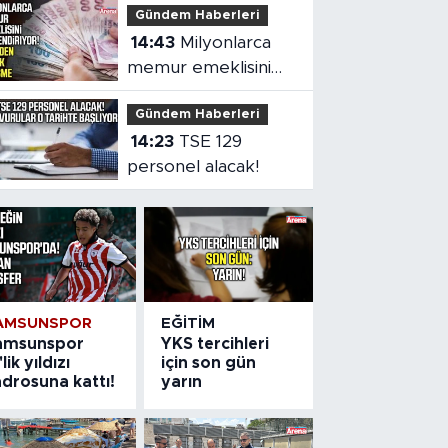
Gündem Haberleri
teklif
14:43
Milyonlarca
memur emeklisini
ilgilendiriyor!
Gündem Haberleri
14:23
TSE 129
personel alacak!
AMSUNSPOR
EĞITIM
amsunspor
YKS tercihleri
'lik yıldızı
için son gün
drosuna kattı!
yarın