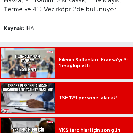
Havza, 8’i İlkadım, 2’si Kavak, 1’i 19 Mayıs, 1’i
Terme ve 4’ü Vezirköprü’de bulunuyor.
Kaynak:
İHA
Filenin Sultanları, Fransa'yı 3-
1 mağlup etti
TSE 129 personel alacak!
YKS tercihleri için son gün