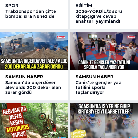
SPOR
EĞITIM
Trabzonspor'dan çifte
2026-YÖKDİL/2 soru
bomba: sıra Nunez'de
kitapçığı ve cevap
anahtarı yayımlandı
SAMSUN HABER
SAMSUN HABER
Samsun'da biçerdöver
Canik'te gençler yaz
alev aldı: 200 dekar alan
tatilini sporla
zarar gördü
taçlandırıyor