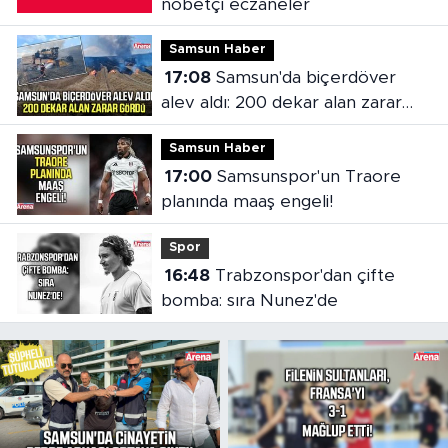
nöbetçi eczaneler
Samsun Haber
17:08
Samsun'da biçerdöver
alev aldı: 200 dekar alan zarar
gördü
Samsun Haber
17:00
Samsunspor'un Traore
planında maaş engeli!
Spor
16:48
Trabzonspor'dan çifte
bomba: sıra Nunez'de