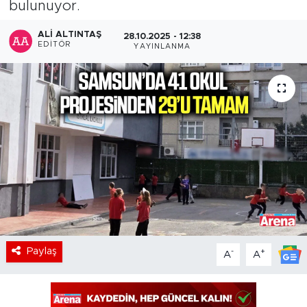
bulunuyor.
ALI ALTINTAŞ
28.10.2025 - 12:38
EDITÖR
YAYINLANMA
Paylaş
-
+
A
A