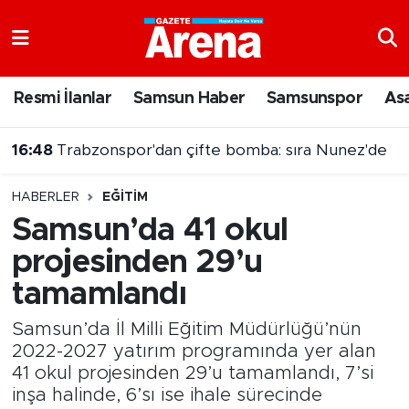
Nöbetçi Eczaneler
Resmi İlanlar
Samsun Haber
Samsunspor
As
Hava Durumu
16:48
Trabzonspor'dan çifte bomba: sıra Nunez'de
Samsun Namaz Vakitleri
HABERLER
EĞITIM
Trafik Durumu
Samsun’da 41 okul
projesinden 29’u
Süper Lig Puan Durumu ve Fikstür
tamamlandı
Tüm Manşetler
Samsun’da İl Milli Eğitim Müdürlüğü’nün
Son Dakika Haberleri
2022-2027 yatırım programında yer alan
41 okul projesinden 29’u tamamlandı, 7’si
inşa halinde, 6’sı ise ihale sürecinde
Haber Arşivi