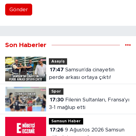
Gönder
Son Haberler
Asayiş
17:47
Samsun'da cinayetin
perde arkası ortaya çıktı!
Spor
17:30
Filenin Sultanları, Fransa'yı
3-1 mağlup etti
Samsun Haber
17:26
9 Ağustos 2026 Samsun