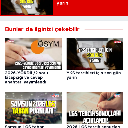
yarın
Bunlar da ilginizi çekebilir
2026-YÖKDİL/2 soru
YKS tercihleri için son gün
kitapçığı ve cevap
yarın
anahtarı yayımlandı
Samsun LGS taban
2026 LGS tercih sonuçları