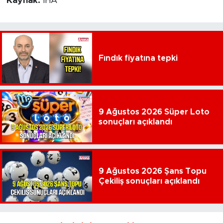
Kaynak:
İHA
Fındık fiyatına tepki
9 Ağustos 2026 Süper Loto
sonuçları açıklandı
9 Ağustos 2026 Şans Topu
Çekiliş sonuçları açıklandı