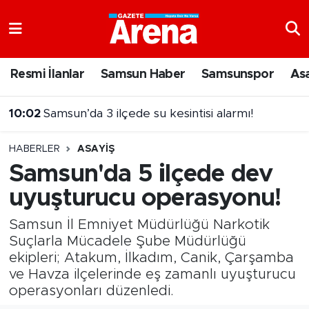
Nöbetçi Eczaneler
Resmi İlanlar
Samsun Haber
Samsunspor
As
Hava Durumu
10:01
Fındık fiyatına tepki
Samsun Namaz Vakitleri
HABERLER
ASAYIŞ
Trafik Durumu
Samsun'da 5 ilçede dev
uyuşturucu operasyonu!
Süper Lig Puan Durumu ve Fikstür
Samsun İl Emniyet Müdürlüğü Narkotik
Tüm Manşetler
Suçlarla Mücadele Şube Müdürlüğü
ekipleri; Atakum, İlkadım, Canik, Çarşamba
Son Dakika Haberleri
ve Havza ilçelerinde eş zamanlı uyuşturucu
operasyonları düzenledi.
Haber Arşivi