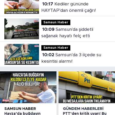
10:17
Kediler gününde
HAYTAP’dan önemli çağrı!
Samsun Haber
10:09
Samsun'da şiddetli
sağanak hayatı felç etti
Samsun Haber
10:02
Samsun’da 3 ilçede su
kesintisi alarmı!
SAMSUN HABER
GÜNDEM HABERLERI
Havza’da buğdayın
PTT’den kritik uyarı! Bu