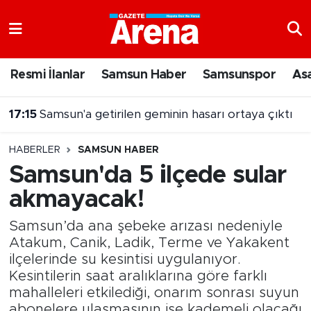
Nöbetçi Eczaneler
Resmi İlanlar
Samsun Haber
Samsunspor
As
Hava Durumu
17:15
Samsun'a getirilen geminin hasarı ortaya çıktı
Samsun Namaz Vakitleri
HABERLER
SAMSUN HABER
Trafik Durumu
Samsun'da 5 ilçede sular
akmayacak!
Süper Lig Puan Durumu ve Fikstür
Samsun’da ana şebeke arızası nedeniyle
Tüm Manşetler
Atakum, Canik, Ladik, Terme ve Yakakent
ilçelerinde su kesintisi uygulanıyor.
Son Dakika Haberleri
Kesintilerin saat aralıklarına göre farklı
mahalleleri etkilediği, onarım sonrası suyun
Haber Arşivi
abonelere ulaşmasının ise kademeli olacağı