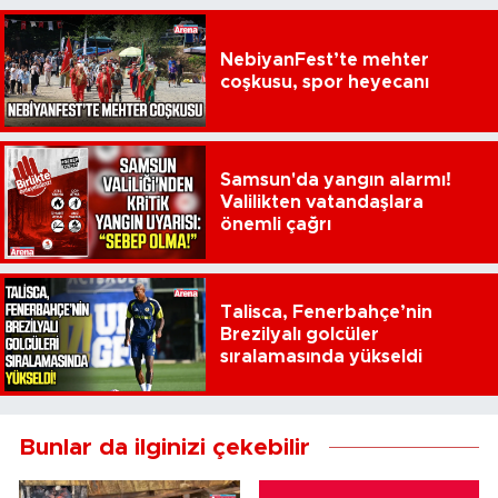
NebiyanFest’te mehter
coşkusu, spor heyecanı
Samsun'da yangın alarmı!
Valilikten vatandaşlara
önemli çağrı
Talisca, Fenerbahçe’nin
Brezilyalı golcüler
sıralamasında yükseldi
Bunlar da ilginizi çekebilir