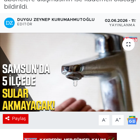
bildirildi.
DUYGU ZEYNEP KURUMAHMUTOĞLU
02.06.2026 - 11:12
EDITÖR
YAYINLANMA
Paylaş
-
+
A
A