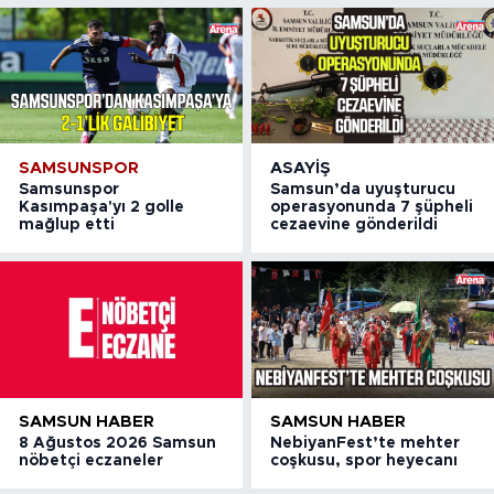
SAMSUNSPOR
ASAYIŞ
Samsunspor
Samsun’da uyuşturucu
Kasımpaşa'yı 2 golle
operasyonunda 7 şüpheli
mağlup etti
cezaevine gönderildi
SAMSUN HABER
SAMSUN HABER
8 Ağustos 2026 Samsun
NebiyanFest’te mehter
nöbetçi eczaneler
coşkusu, spor heyecanı