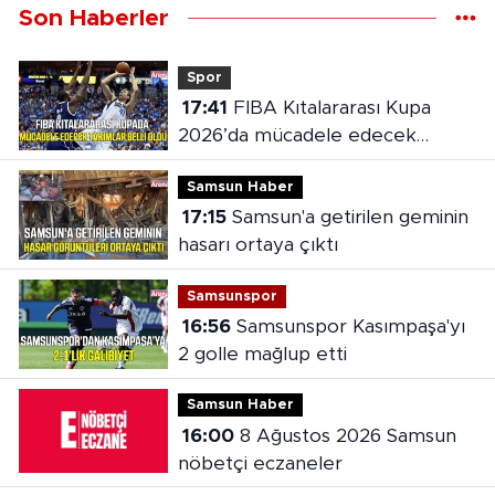
Son Haberler
Spor
17:41
FIBA Kıtalararası Kupa
2026’da mücadele edecek
takımlar belli oldu
Samsun Haber
17:15
Samsun'a getirilen geminin
hasarı ortaya çıktı
Samsunspor
16:56
Samsunspor Kasımpaşa'yı
2 golle mağlup etti
Samsun Haber
16:00
8 Ağustos 2026 Samsun
nöbetçi eczaneler