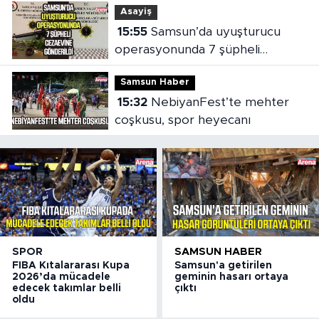
Asayiş
15:55
Samsun’da uyuşturucu
operasyonunda 7 şüpheli
cezaevine gönderildi
Samsun Haber
15:32
NebiyanFest’te mehter
coşkusu, spor heyecanı
SPOR
SAMSUN HABER
FIBA Kıtalararası Kupa
Samsun'a getirilen
2026’da mücadele
geminin hasarı ortaya
edecek takımlar belli
çıktı
oldu