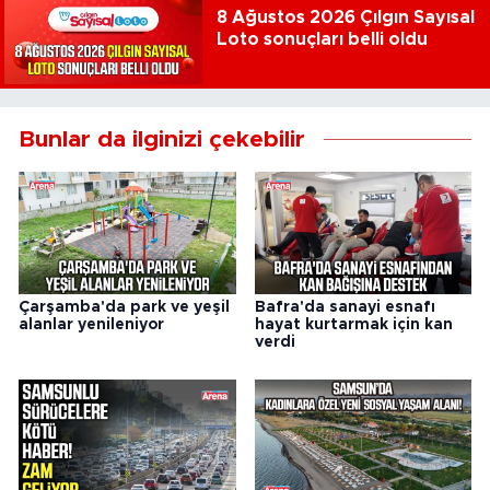
8 Ağustos 2026 Çılgın Sayısal
Loto sonuçları belli oldu
Bunlar da ilginizi çekebilir
Çarşamba'da park ve yeşil
Bafra'da sanayi esnafı
alanlar yenileniyor
hayat kurtarmak için kan
verdi