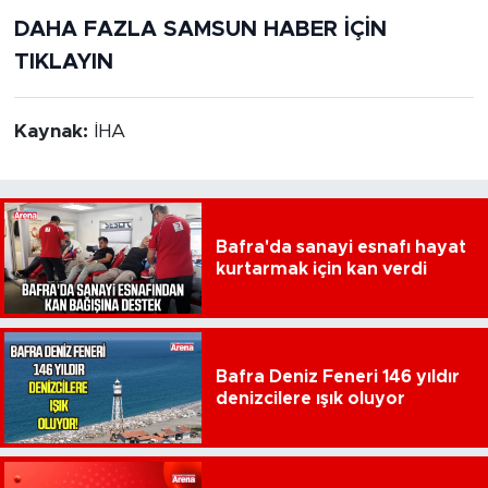
DAHA FAZLA SAMSUN HABER İÇİN
TIKLAYIN
Kaynak:
İHA
Bafra'da sanayi esnafı hayat
kurtarmak için kan verdi
Bafra Deniz Feneri 146 yıldır
denizcilere ışık oluyor