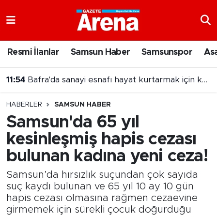
Nöbetçi Eczaneler
Resmi İlanlar
Samsun Haber
Samsunspor
As
Hava Durumu
11:54
Bafra'da sanayi esnafı hayat kurtarmak için kan verdi
Samsun Namaz Vakitleri
HABERLER
SAMSUN HABER
Trafik Durumu
Samsun'da 65 yıl
kesinleşmiş hapis cezası
Süper Lig Puan Durumu ve Fikstür
bulunan kadına yeni ceza!
Tüm Manşetler
Samsun’da hırsızlık suçundan çok sayıda
Son Dakika Haberleri
suç kaydı bulunan ve 65 yıl 10 ay 10 gün
hapis cezası olmasına rağmen cezaevine
girmemek için sürekli çocuk doğurduğu
Haber Arşivi