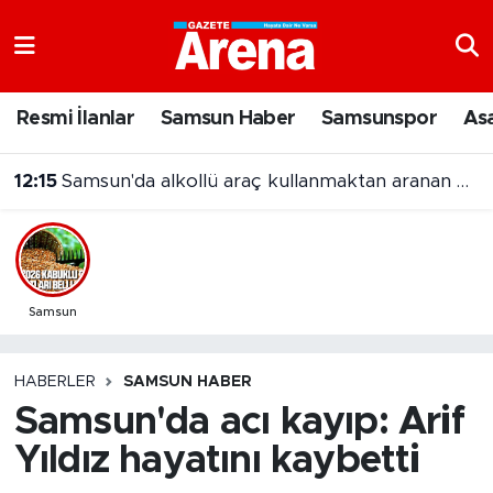
Nöbetçi Eczaneler
Resmi İlanlar
Samsun Haber
Samsunspor
As
Hava Durumu
12:15
Samsun'da alkollü araç kullanmaktan aranan hükümlü cezaevine gönderildi
Samsun Namaz Vakitleri
Trafik Durumu
Süper Lig Puan Durumu ve Fikstür
Samsun
Tüm Manşetler
HABERLER
SAMSUN HABER
Samsun'da acı kayıp: Arif
Son Dakika Haberleri
Yıldız hayatını kaybetti
Haber Arşivi