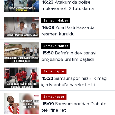
16:23
Atakum'da polise
mukavemet: 2 tutuklama
Samsun Haber
16:08
Yeni Parti Havza'da
resmen kuruldu
Samsun Haber
15:50
Bafra'nın dev sanayi
projesinde üretim başladı
Samsunspor
15:22
Samsunspor hazırlık maçı
için İstanbul'a hareket etti
Samsunspor
15:09
Samsunspor'dan Diabate
teklifine ret