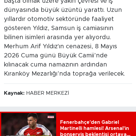
başta olmak üzere yakın çevresi ve iş
dünyasında büyük üzüntü yarattı. Uzun
yıllardır otomotiv sektöründe faaliyet
gösteren Yıldız, Samsun iş camiasının
bilinen isimleri arasında yer alıyordu.
Merhum Arif Yıldız'ın cenazesi, 8 Mayıs
2026 Cuma günü Büyük Camii’nde
kılınacak cuma namazının ardından
Kıranköy Mezarlığı’nda toprağa verilecek.
Kaynak:
HABER MERKEZİ
Fenerbahçe'den Gabriel
Martinelli hamlesi! Arsenal'in
bonservis beklentisi ortaya