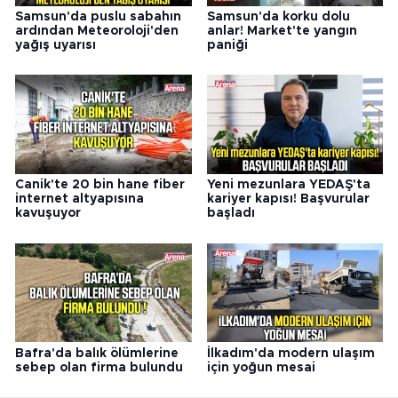
Samsun'da puslu sabahın
Samsun'da korku dolu
ardından Meteoroloji'den
anlar! Market'te yangın
yağış uyarısı
paniği
Canik'te 20 bin hane fiber
Yeni mezunlara YEDAŞ'ta
internet altyapısına
kariyer kapısı! Başvurular
kavuşuyor
başladı
Bafra'da balık ölümlerine
İlkadım'da modern ulaşım
sebep olan firma bulundu
için yoğun mesai