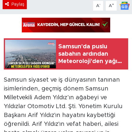
Paylaş
-
+
A
A
Samsun'da puslu
sabahın ardından
Meteoroloji'den yağış
uyarısı
Samsun siyaset ve iş dünyasının tanınan
isimlerinden, geçmiş dönem Samsun
Milletvekili Adem Yıldız’ın ağabeyi ve
Yıldızlar Otomotiv Ltd. Şti. Yönetim Kurulu
Başkanı Arif Yıldız'ın hayatını kaybettiği
öğrenildi. Arif Yıldız'ın vefat haberi, ailesi