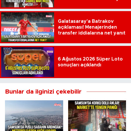
çıktı
Galatasaray'a Batrakov
açıklaması! Menajerinden
transfer iddialarına net yanıt
6 Ağustos 2026 Süper Loto
sonuçları açıklandı
Bunlar da ilginizi çekebilir