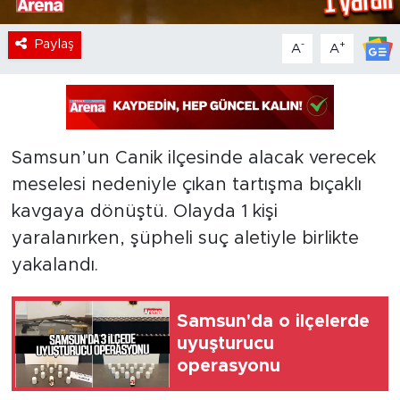
Paylaş
-
+
A
A
Samsun’un Canik ilçesinde alacak verecek
meselesi nedeniyle çıkan tartışma bıçaklı
kavgaya dönüştü. Olayda 1 kişi
yaralanırken, şüpheli suç aletiyle birlikte
yakalandı.
Samsun'da o ilçelerde
uyuşturucu
operasyonu