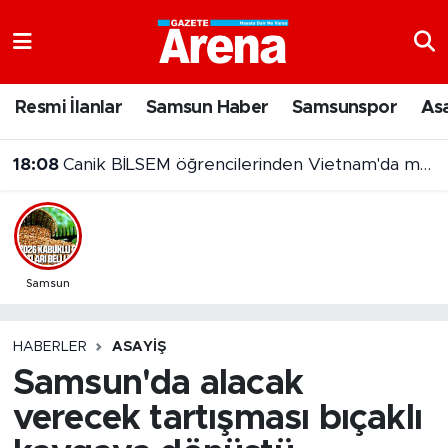
Nöbetçi Eczaneler
Resmi İlanlar
Samsun Haber
Samsunspor
As
Hava Durumu
18:08
Canik BİLSEM öğrencilerinden Vietnam'da madalya başarısı
Samsun Namaz Vakitleri
Trafik Durumu
Süper Lig Puan Durumu ve Fikstür
Samsun
Tüm Manşetler
HABERLER
ASAYIŞ
Samsun'da alacak
Son Dakika Haberleri
verecek tartışması bıçaklı
Haber Arşivi