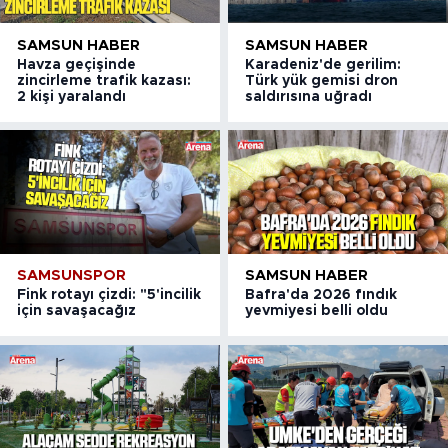
SAMSUN HABER
SAMSUN HABER
Havza geçişinde
Karadeniz'de gerilim:
zincirleme trafik kazası:
Türk yük gemisi dron
2 kişi yaralandı
saldırısına uğradı
SAMSUNSPOR
SAMSUN HABER
Fink rotayı çizdi: "5'incilik
Bafra'da 2026 fındık
için savaşacağız
yevmiyesi belli oldu