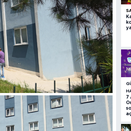
S
K
k
ya
G
H
7
O
so
aç