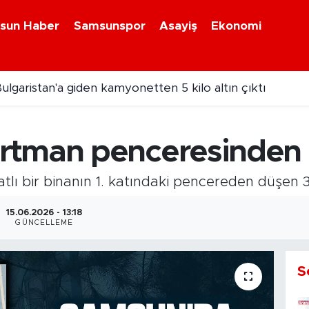
sun Haber
Samsunspor
Asayiş
Ekonomi
26 On Numara sonuçları açıklandı
rtman penceresinden 
atlı bir binanın 1. katındaki pencereden düşen 
15.06.2026 - 13:18
GÜNCELLEME
S