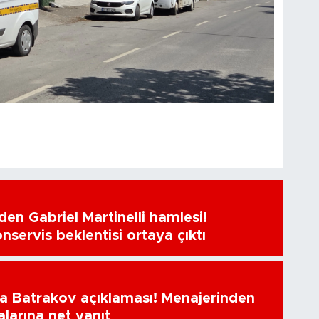
en Gabriel Martinelli hamlesi!
nservis beklentisi ortaya çıktı
a Batrakov açıklaması! Menajerinden
alarına net yanıt