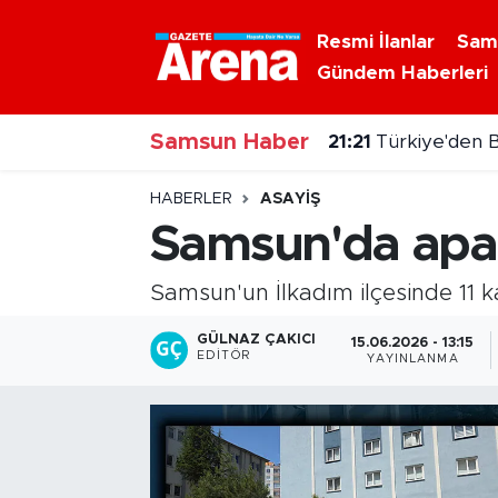
Resmi İlanlar
Sam
Gündem Haberleri
Nöbetçi Eczaneler
Samsun Haber
Hava Durumu
21:03
7 Ağustos 20
Samsun Namaz Vakitleri
HABERLER
ASAYIŞ
Samsun'da apa
Trafik Durumu
Samsun'un İlkadım ilçesinde 11 k
Süper Lig Puan Durumu ve Fikstür
GÜLNAZ ÇAKICI
15.06.2026 - 13:15
EDITÖR
YAYINLANMA
Tüm Manşetler
Son Dakika Haberleri
Haber Arşivi