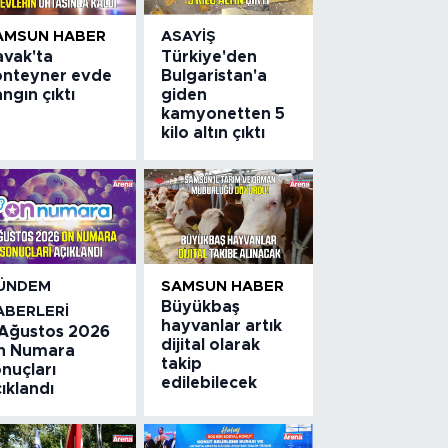
AMSUN HABER
ASAYIŞ
avak'ta
Türkiye'den
onteyner evde
Bulgaristan'a
ngın çıktı
giden
kamyonetten 5
kilo altın çıktı
ÜNDEM
SAMSUN HABER
Büyükbaş
ABERLERI
hayvanlar artık
 Ağustos 2026
dijital olarak
n Numara
takip
nuçları
edilebilecek
ıklandı