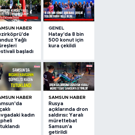
AMSUN HABER
GENEL
ezirköprü'de
Hatay'da 8 bin
unduz Yağlı
500 konut için
reşleri
kura çekildi
stivali başladı
AMSUN HABER
SAMSUN HABER
amsun’da
Rusya
çaklı
açıklarında dron
avgadaki kadın
saldırısı: Yaralı
pheli
mürettebat
tuklandı
Samsun'a
getirildi