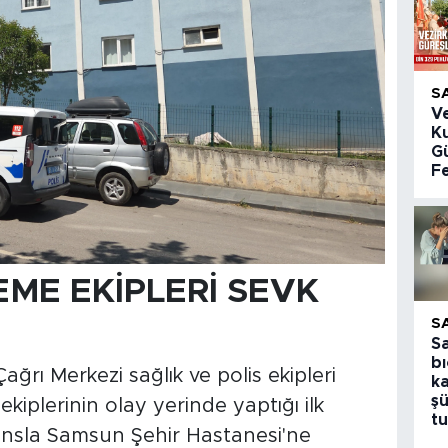
S
V
K
Gü
Fe
EME EKİPLERİ SEVK
S
S
bı
ağrı Merkezi sağlık ve polis ekipleri
k
şü
 ekiplerinin olay yerinde yaptığı ilk
tu
sla Samsun Şehir Hastanesi'ne