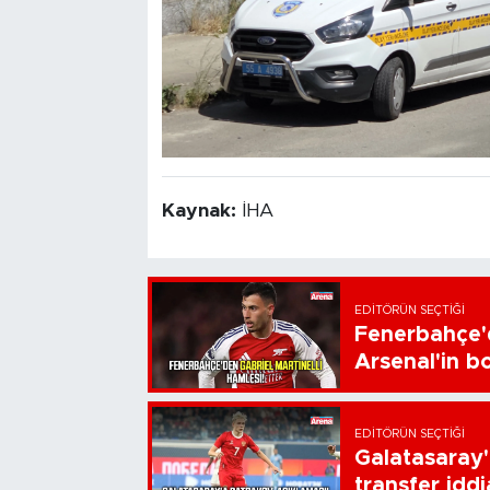
Kaynak:
İHA
EDITÖRÜN SEÇTIĞI
Fenerbahçe'd
Arsenal'in bo
EDITÖRÜN SEÇTIĞI
Galatasaray'
transfer iddi