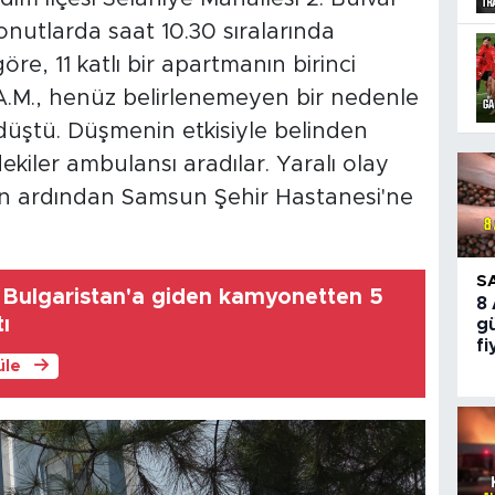
nutlarda saat 10.30 sıralarında
re, 11 katlı bir apartmanın birinci
A.M., henüz belirlenemeyen bir nedenle
düştü. Düşmenin etkisiyle belinden
kiler ambulansı aradılar. Yaralı olay
in ardından Samsun Şehir Hastanesi'ne
S
 Bulgaristan'a giden kamyonetten 5
8
tı
gü
fi
üle