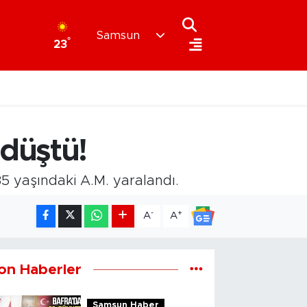
Samsun
°
23
düştü!
35 yaşındaki A.M. yaralandı.
-
+
A
A
on Haberler
Samsun Haber