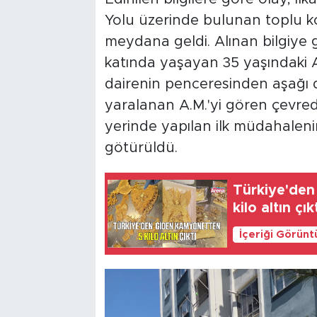
Yolu üzerinde bulunan toplu ko
meydana geldi. Alınan bilgiye gö
katında yaşayan 35 yaşındaki 
dairenin penceresinden aşağı 
yaralanan A.M.'yi gören çevrede
yerinde yapılan ilk müdahalen
götürüldü.
Türkiye'den
kilo altın çık
İçeriği Görünt