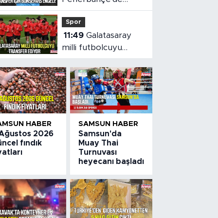
Lukaku sesleri!
Spor
Transfer için
11:49
Galatasaray
bonservis engeli
milli futbolcuyu
transfer ediyor
AMSUN HABER
SAMSUN HABER
 Ağustos 2026
Samsun'da
ncel fındık
Muay Thai
yatları
Turnuvası
heyecanı başladı