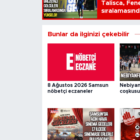
Talisca, Fen
sıralamasınd
Bunlar da ilginizi çekebilir
8 Ağustos 2026 Samsun
Nebiyan
nöbetçi eczaneler
coşkusu