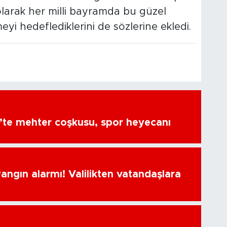
olarak her milli bayramda bu güzel
i hedeflediklerini de sözlerine ekledi.
’te mehter coşkusu, spor heyecanı
ngın alarmı! Valilikten vatandaşlara