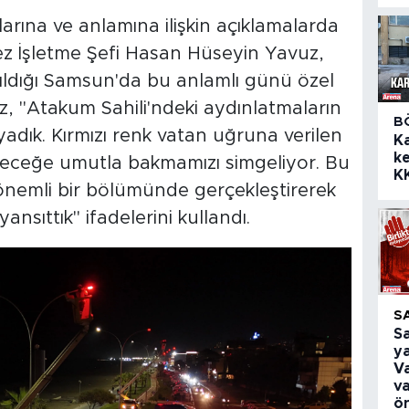
larına ve anlamına ilişkin açıklamalarda
 İşletme Şefi Hasan Hüseyin Yavuz,
tıldığı Samsun'da bu anlamlı günü özel
avuz, "Atakum Sahili'ndeki aydınlatmaların
B
yadık. Kırmızı renk vatan uğruna verilen
K
ke
leceğe umutla bakmamızı simgeliyor. Bu
K
önemli bir bölümünde gerçekleştirerek
nsıttık" ifadelerini kullandı.
S
S
ya
Va
v
ö