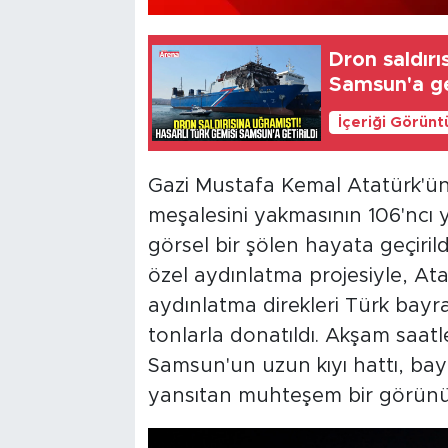
Dron saldırı
Samsun'a get
İçeriği Görünt
Gazi Mustafa Kemal Atatürk'ün
meşalesini yakmasının 106'ncı
görsel bir şölen hayata geçiril
özel aydınlatma projesiyle, At
aydınlatma direkleri Türk bayra
tonlarla donatıldı. Akşam saatle
Samsun'un uzun kıyı hattı, ba
yansıtan muhteşem bir görün