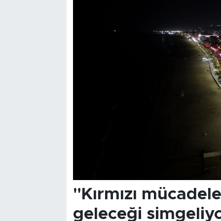
"Kırmızı mücadele
geleceği simgeliy