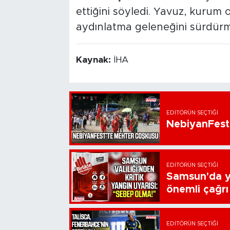
ettiğini söyledi. Yavuz, kurum 
aydınlatma geleneğini sürdürmey
Kaynak:
İHA
EDITÖRÜN SEÇTIĞI
NebiyanFest
EDITÖRÜN SEÇTIĞI
Samsun'da ya
önemli çağrı
EDITÖRÜN SEÇTIĞI