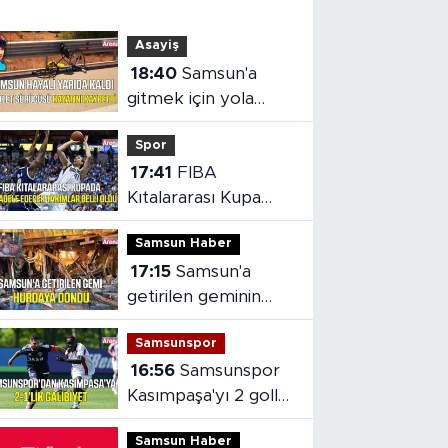
Asayiş
18:40
Samsun'a
gitmek için yola
çıkan bisikletiye
Spor
otomobil çarptı
17:41
FIBA
Kıtalararası Kupa
2026’da mücadele
Samsun Haber
edecek takımlar
17:15
Samsun'a
belli oldu
getirilen geminin
hasarı ortaya çıktı
Samsunspor
16:56
Samsunspor
Kasımpaşa'yı 2 golle
mağlup etti
Samsun Haber