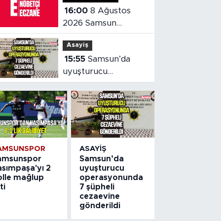
16:00
8 Ağustos
2026 Samsun
nöbetçi eczaneler
Asayiş
15:55
Samsun’da
uyuşturucu
operasyonunda 7
şüpheli cezaevine
gönderildi
AMSUNSPOR
ASAYIŞ
amsunspor
Samsun’da
asımpaşa'yı 2
uyuşturucu
olle mağlup
operasyonunda
ti
7 şüpheli
cezaevine
gönderildi