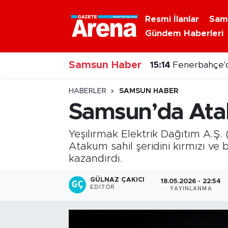
Resmi İlanlar
Sam
Gündem Haberleri
Nöbetçi Eczaneler
15:14
Fenerbahçe'd
Samsun Haber
Hava Durumu
14:56
Karadeniz’de
Samsun Namaz Vakitleri
HABERLER
SAMSUN HABER
Samsun’da Atak
Trafik Durumu
Yeşilırmak Elektrik Dağıtım A.Ş
Süper Lig Puan Durumu ve Fikstür
Atakum sahil şeridini kırmızı ve
kazandırdı.
Tüm Manşetler
GÜLNAZ ÇAKICI
18.05.2026 - 22:54
EDITÖR
YAYINLANMA
Son Dakika Haberleri
Haber Arşivi