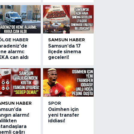
ÖLGE HABER
SAMSUN HABER
aradeniz’de
Samsun'da 17
ne alarmı:
ilçede sinema
KKA can aldı
geceleri!
AMSUN HABER
SPOR
amsun'da
Osimhen için
ngın alarmı!
yeni transfer
lilikten
iddiası!
atandaşlara
nemli çağrı