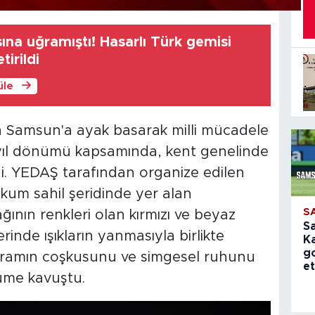
sına uğramıştı! Hasarlı Türk gemisi
irildi
üle
 Samsun'a ayak basarak milli mücadele
 yıl dönümü kapsamında, kent genelinde
di. YEDAŞ tarafından organize edilen
akum sahil şeridinde yer alan
S
ğının renkleri olan kırmızı ve beyaz
S
rinde ışıkların yanmasıyla birlikte
K
g
yramın coşkusunu ve simgesel ruhunu
et
üme kavuştu.