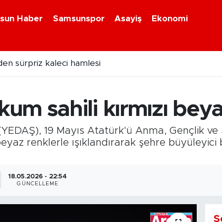
sun Haber
Samsunspor
Asayiş
Ekonomi
en sürpriz kaleci hamlesi
 kene alarmı: KKKA can aldı
um sahili kırmızı bey
. (YEDAŞ), 19 Mayıs Atatürk'ü Anma, Gençlik ve
 beyaz renklerle ışıklandırarak şehre büyüleyic
18.05.2026 - 22:54
GÜNCELLEME
S