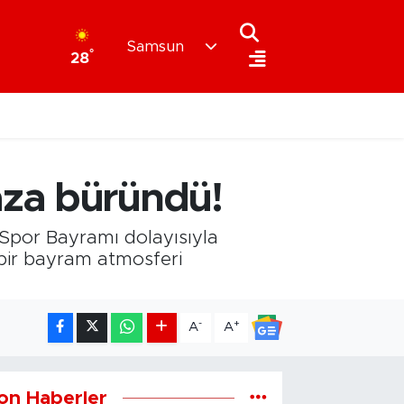
Samsun
°
28
aza büründü!
 Spor Bayramı dolayısıyla
i bir bayram atmosferi
-
+
A
A
on Haberler