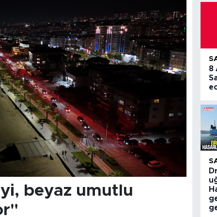
S
8
S
e
S
Dr
uğ
yi, beyaz umutlu
Ha
g
or"
ge