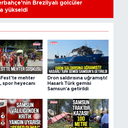
erbahçe’nin Brezilyalı golcüler
a yükseldi
Fest’te mehter
Dron saldırısına uğramıştı!
, spor heyecanı
Hasarlı Türk gemisi
Samsun'a getirildi