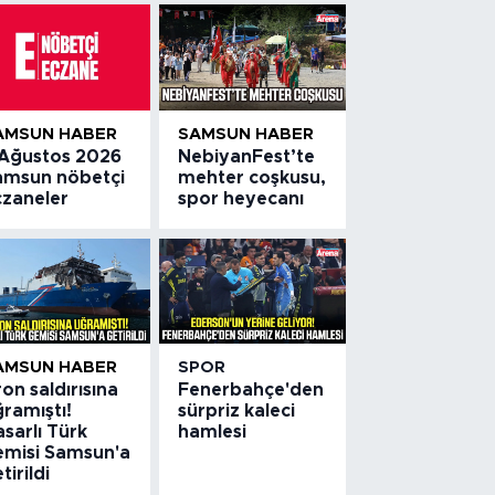
AMSUN HABER
SAMSUN HABER
 Ağustos 2026
NebiyanFest’te
amsun nöbetçi
mehter coşkusu,
czaneler
spor heyecanı
AMSUN HABER
SPOR
on saldırısına
Fenerbahçe'den
ramıştı!
sürpriz kaleci
sarlı Türk
hamlesi
emisi Samsun'a
tirildi