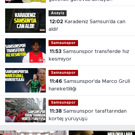
hazırlanıyor
Asayiş
12:02
Karadeniz Samsun'da can
aldı!
Samsunspor
11:53
Samsunspor transferde hız
kesmiyor
Samsunspor
11:46
Samsunspor'da Marco Grüll
hareketliliği
Samsunspor
11:38
Samsunspor taraftarından
kortej yürüyüşü