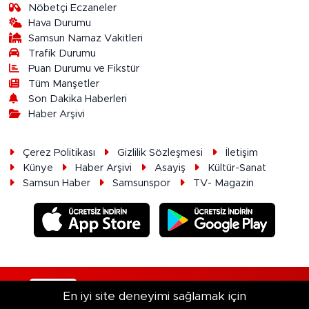
Nöbetçi Eczaneler
Hava Durumu
Samsun Namaz Vakitleri
Trafik Durumu
Puan Durumu ve Fikstür
Tüm Manşetler
Son Dakika Haberleri
Haber Arşivi
Çerez Politikası
Gizlilik Sözleşmesi
İletişim
Künye
Haber Arşivi
Asayiş
Kültür-Sanat
Samsun Haber
Samsunspor
TV- Magazin
RSS
Copyright © 2026. Her hakkı saklıdır.
En iyi site deneyimi sağlamak için