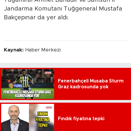
Tuğamiral Ahmet Bahadır ve Samsun İl
Jandarma Komutanı Tuğgeneral Mustafa
Bakçepınar da yer aldı.
Kaynak:
Haber Merkezi
Fenerbahçeli Musaba Sturm
Graz kadrosunda yok
Fındık fiyatına tepki