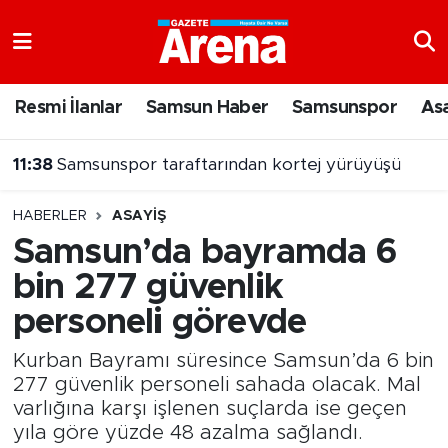
Nöbetçi Eczaneler
Resmi İlanlar
Samsun Haber
Samsunspor
As
Hava Durumu
11:38
Samsunspor taraftarından kortej yürüyüşü
Samsun Namaz Vakitleri
11:35
Bayburtlu Judoculardan Samsun'da derece
HABERLER
ASAYIŞ
Trafik Durumu
Samsun’da bayramda 6
bin 277 güvenlik
Süper Lig Puan Durumu ve Fikstür
personeli görevde
Tüm Manşetler
Kurban Bayramı süresince Samsun’da 6 bin
Son Dakika Haberleri
277 güvenlik personeli sahada olacak. Mal
varlığına karşı işlenen suçlarda ise geçen
yıla göre yüzde 48 azalma sağlandı.
Haber Arşivi