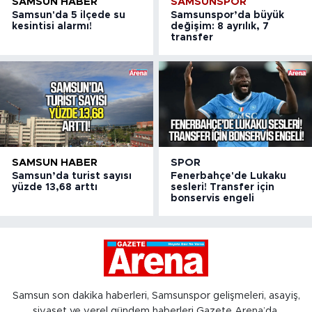
SAMSUN HABER
SAMSUNSPOR
Samsun'da 5 ilçede su
Samsunspor’da büyük
kesintisi alarmı!
değişim: 8 ayrılık, 7
transfer
SAMSUN HABER
SPOR
Samsun’da turist sayısı
Fenerbahçe'de Lukaku
yüzde 13,68 arttı
sesleri! Transfer için
bonservis engeli
Samsun son dakika haberleri, Samsunspor gelişmeleri, asayiş,
siyaset ve yerel gündem haberleri Gazete Arena’da.