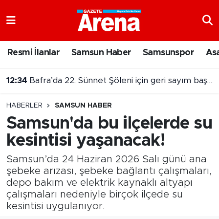
Nöbetçi Eczaneler
Resmi İlanlar
Samsun Haber
Samsunspor
As
Hava Durumu
12:34
Bafra’da 22. Sünnet Şöleni için geri sayım başladı
Samsun Namaz Vakitleri
12:23
Samsun'da 5 ilçede su kesintisi alarmı!
HABERLER
SAMSUN HABER
Trafik Durumu
Samsun'da bu ilçelerde su
kesintisi yaşanacak!
Süper Lig Puan Durumu ve Fikstür
Samsun’da 24 Haziran 2026 Salı günü ana
Tüm Manşetler
şebeke arızası, şebeke bağlantı çalışmaları,
depo bakım ve elektrik kaynaklı altyapı
Son Dakika Haberleri
çalışmaları nedeniyle birçok ilçede su
kesintisi uygulanıyor.
Haber Arşivi