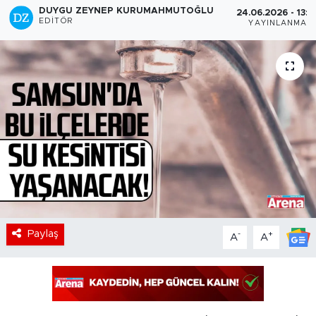
DUYGU ZEYNEP KURUMAHMUTOĞLU
24.06.2026 - 13:5
EDITÖR
YAYINLANMA
Paylaş
-
+
A
A