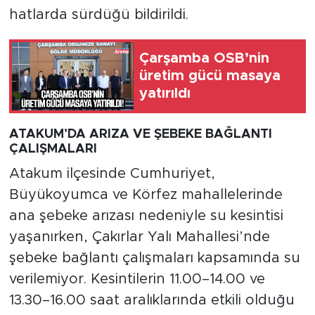
hatlarda sürdüğü bildirildi.
Çarşamba OSB’nin
üretim gücü masaya
yatırıldı
ATAKUM’DA ARIZA VE ŞEBEKE BAĞLANTI
ÇALIŞMALARI
Atakum ilçesinde Cumhuriyet,
Büyükoyumca ve Körfez mahallelerinde
ana şebeke arızası nedeniyle su kesintisi
yaşanırken, Çakırlar Yalı Mahallesi’nde
şebeke bağlantı çalışmaları kapsamında su
verilemiyor. Kesintilerin 11.00–14.00 ve
13.30–16.00 saat aralıklarında etkili olduğu