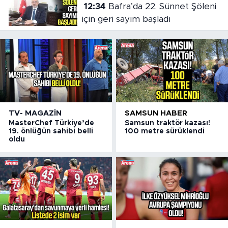
12:34
Bafra’da 22. Sünnet Şöleni
için geri sayım başladı
TV- MAGAZIN
SAMSUN HABER
MasterChef Türkiye’de
Samsun traktör kazası!
19. önlüğün sahibi belli
100 metre sürüklendi
oldu