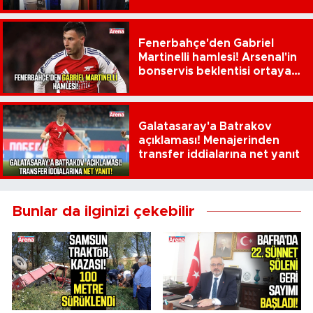
Fenerbahçe'den Gabriel
Martinelli hamlesi! Arsenal'in
bonservis beklentisi ortaya
çıktı
Galatasaray'a Batrakov
açıklaması! Menajerinden
transfer iddialarına net yanıt
Bunlar da ilginizi çekebilir