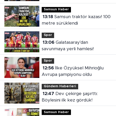
Samsun Haber
13:18
Samsun traktör kazası! 100
metre sürüklendi
Spor
13:06
Galatasaray'dan
savunmaya yerli hamlesi!
Spor
12:56
İlke Özyüksel Mihrioğlu
Avrupa şampiyonu oldu
Gündem Haberleri
12:47
Dev çekirge şaşırttı:
Böylesini ilk kez gördük!
Samsun Haber