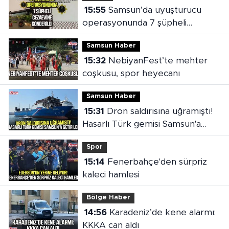
15:55
Samsun’da uyuşturucu
operasyonunda 7 şüpheli
cezaevine gönderildi
Samsun Haber
15:32
NebiyanFest’te mehter
coşkusu, spor heyecanı
Samsun Haber
15:31
Dron saldırısına uğramıştı!
Hasarlı Türk gemisi Samsun'a
getirildi
Spor
15:14
Fenerbahçe'den sürpriz
kaleci hamlesi
Bölge Haber
14:56
Karadeniz’de kene alarmı:
KKKA can aldı