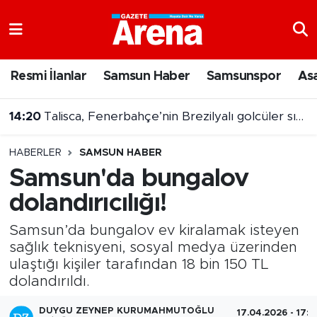
Nöbetçi Eczaneler
Resmi İlanlar
Samsun Haber
Samsunspor
As
Hava Durumu
14:20
Talisca, Fenerbahçe’nin Brezilyalı golcüler sıralamasında yükseldi
Samsun Namaz Vakitleri
14:08
Fast food devi iflas etti: 70 şubesini kapatıyor
HABERLER
SAMSUN HABER
Trafik Durumu
Samsun'da bungalov
dolandırıcılığı!
Süper Lig Puan Durumu ve Fikstür
Samsun’da bungalov ev kiralamak isteyen
Tüm Manşetler
sağlık teknisyeni, sosyal medya üzerinden
ulaştığı kişiler tarafından 18 bin 150 TL
Son Dakika Haberleri
dolandırıldı.
Haber Arşivi
DUYGU ZEYNEP KURUMAHMUTOĞLU
17.04.2026 - 17:5