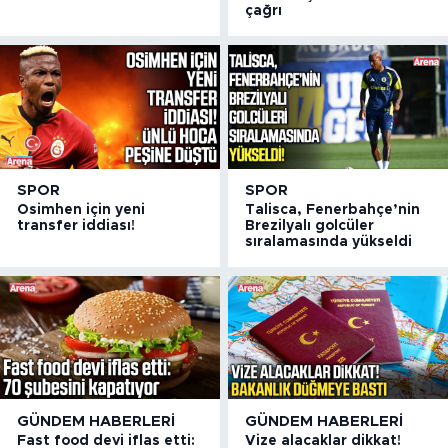
çağrı
SPOR
SPOR
Osimhen için yeni
Talisca, Fenerbahçe’nin
transfer iddiası!
Brezilyalı golcüler
sıralamasında yükseldi
GÜNDEM HABERLERI
GÜNDEM HABERLERI
Fast food devi iflas etti:
Vize alacaklar dikkat!