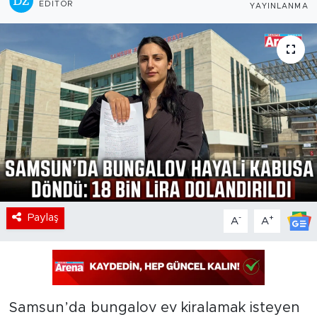
EDITÖR
YAYINLANMA
Paylaş
-
+
A
A
Samsun’da bungalov ev kiralamak isteyen