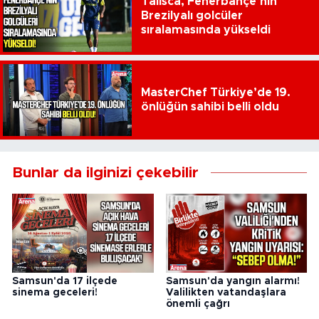
Talisca, Fenerbahçe’nin
Brezilyalı golcüler
sıralamasında yükseldi
MasterChef Türkiye’de 19.
önlüğün sahibi belli oldu
Bunlar da ilginizi çekebilir
Samsun'da 17 ilçede
Samsun'da yangın alarmı!
sinema geceleri!
Valilikten vatandaşlara
önemli çağrı