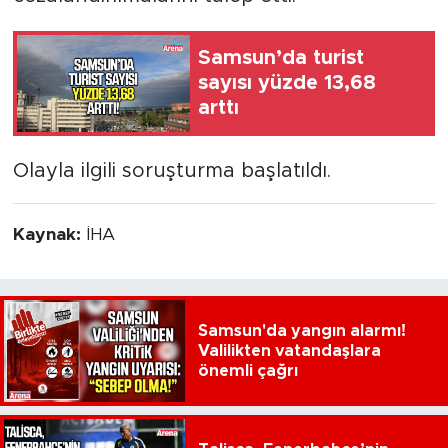
Samsun’da turist
sayısı yüzde 13,68
arttı
Olayla ilgili soruşturma başlatıldı.
Kaynak:
İHA
Samsun'da yangın alarmı!
Valilikten vatandaşlara
önemli çağrı