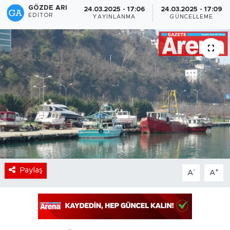
GÖZDE ARI
24.03.2025 - 17:06
24.03.2025 - 17:09
EDITÖR
YAYINLANMA
GÜNCELLEME
Paylaş
-
+
A
A