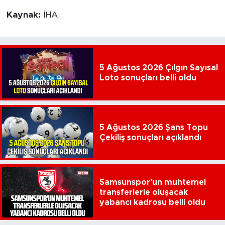
Kaynak:
İHA
5 Ağustos 2026 Çılgın Sayısal
Loto sonuçları belli oldu
5 Ağustos 2026 Şans Topu
Çekiliş sonuçları açıklandı
Samsunspor'un muhtemel
transferlerle oluşacak
yabancı kadrosu belli oldu