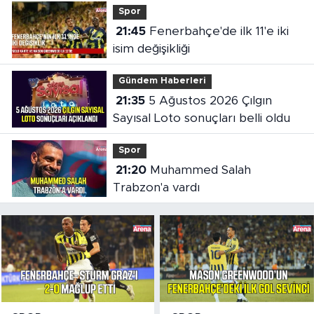
Spor
21:45
Fenerbahçe'de ilk 11'e iki
isim değişikliği
Gündem Haberleri
21:35
5 Ağustos 2026 Çılgın
Sayısal Loto sonuçları belli oldu
Spor
21:20
Muhammed Salah
Trabzon'a vardı