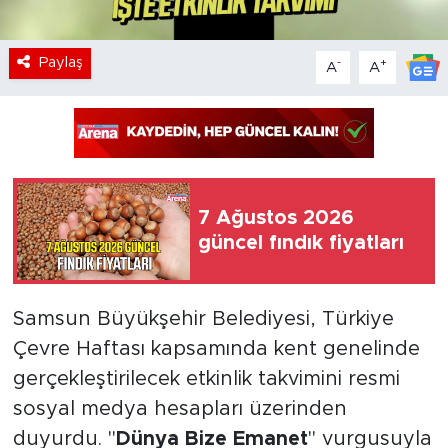
Paylaş
-
+
A
A
7 Ağustos 2026
güncel fındık fiyatları
Samsun Büyükşehir Belediyesi, Türkiye
Çevre Haftası kapsamında kent genelinde
gerçekleştirilecek etkinlik takvimini resmi
sosyal medya hesapları üzerinden
duyurdu. "
Dünya Bize Emanet
" vurgusuyla