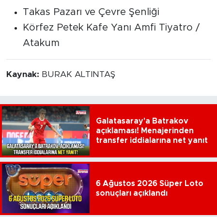
Takas Pazarı ve Çevre Şenliği
Körfez Petek Kafe Yanı Amfi Tiyatro /
Atakum
Kaynak:
BURAK ALTINTAŞ
Galatasaray'a Batrakov
açıklaması! Menajerinden
transfer iddialarına net yanıt
6 Ağustos 2026 Süper Loto
sonuçları açıklandı