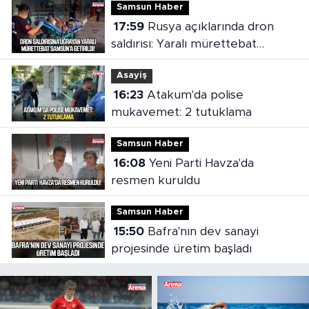
Samsun Haber
17:59
Rusya açıklarında dron
saldırısı: Yaralı mürettebat
Samsun'a getirildi
Asayiş
16:23
Atakum'da polise
mukavemet: 2 tutuklama
Samsun Haber
16:08
Yeni Parti Havza'da
resmen kuruldu
Samsun Haber
15:50
Bafra'nın dev sanayi
projesinde üretim başladı