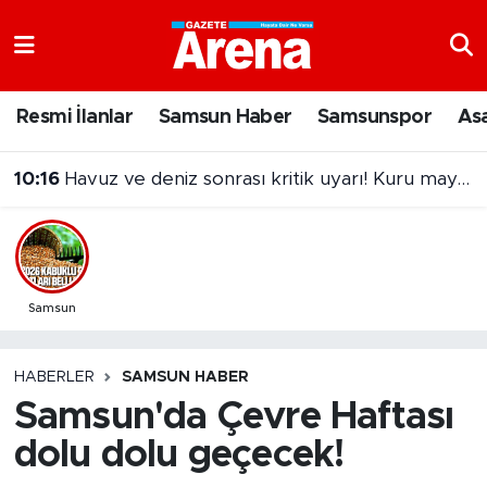
Nöbetçi Eczaneler
Resmi İlanlar
Samsun Haber
Samsunspor
As
Hava Durumu
10:16
Havuz ve deniz sonrası kritik uyarı! Kuru mayo kullanın
Samsun Namaz Vakitleri
Trafik Durumu
Süper Lig Puan Durumu ve Fikstür
Samsun
Tüm Manşetler
HABERLER
SAMSUN HABER
Samsun'da Çevre Haftası
Son Dakika Haberleri
dolu dolu geçecek!
Haber Arşivi