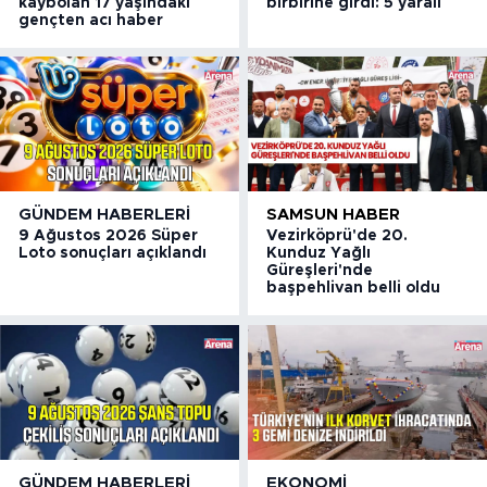
kaybolan 17 yaşındaki
birbirine girdi: 5 yaralı
gençten acı haber
GÜNDEM HABERLERI
SAMSUN HABER
9 Ağustos 2026 Süper
Vezirköprü'de 20.
Loto sonuçları açıklandı
Kunduz Yağlı
Güreşleri'nde
başpehlivan belli oldu
GÜNDEM HABERLERI
EKONOMI