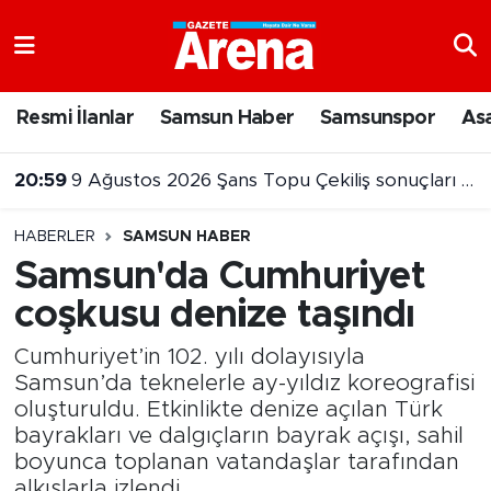
Nöbetçi Eczaneler
Resmi İlanlar
Samsun Haber
Samsunspor
As
Hava Durumu
20:59
9 Ağustos 2026 Şans Topu Çekiliş sonuçları açıklandı
Samsun Namaz Vakitleri
HABERLER
SAMSUN HABER
Trafik Durumu
Samsun'da Cumhuriyet
coşkusu denize taşındı
Süper Lig Puan Durumu ve Fikstür
Cumhuriyet’in 102. yılı dolayısıyla
Tüm Manşetler
Samsun’da teknelerle ay-yıldız koreografisi
oluşturuldu. Etkinlikte denize açılan Türk
Son Dakika Haberleri
bayrakları ve dalgıçların bayrak açışı, sahil
boyunca toplanan vatandaşlar tarafından
Haber Arşivi
alkışlarla izlendi.