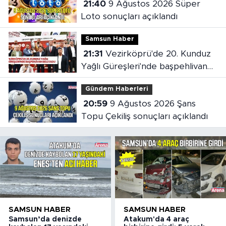
21:40
9 Ağustos 2026 Süper
Loto sonuçları açıklandı
Samsun Haber
21:31
Vezirköprü'de 20. Kunduz
Yağlı Güreşleri'nde başpehlivan
belli oldu
Gündem Haberleri
20:59
9 Ağustos 2026 Şans
Topu Çekiliş sonuçları açıklandı
SAMSUN HABER
SAMSUN HABER
Samsun’da denizde
Atakum'da 4 araç