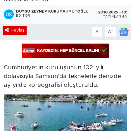
DUYGU ZEYNEP KURUMAHMUTOĞLU
28.10.2025 - 10:4
EDITÖR
YAYINLANMA
Paylaş
-
+
A
A
Cumhuriyet'in kuruluşunun 102. yılı
dolayısıyla Samsun'da teknelerle denizde
ay yıldız koreografisi oluşturuldu.