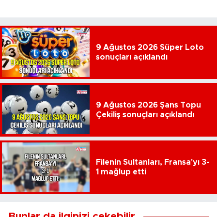
9 Ağustos 2026 Süper Loto
sonuçları açıklandı
9 Ağustos 2026 Şans Topu
Çekiliş sonuçları açıklandı
Filenin Sultanları, Fransa'yı 3-
1 mağlup etti
Bunlar da ilginizi çekebilir