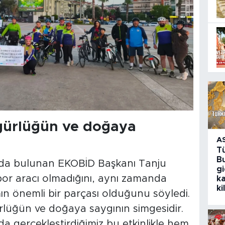
özgürlüğün ve doğaya
A
T
Bu
arda bulunan EKOBİD Başkanı Tanju
g
 spor aracı olmadığını, aynı zamanda
k
ki
ın önemli bir parçası olduğunu söyledi.
gürlüğün ve doğaya saygının simgesidir.
 gerçekleştirdiğimiz bu etkinlikle hem