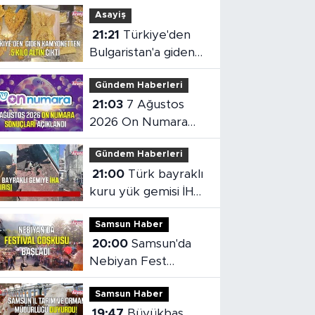
Asayiş
21:21
Türkiye'den
Bulgaristan'a giden
kamyonetten 5 kilo
Gündem Haberleri
altın çıktı
21:03
7 Ağustos
2026 On Numara
sonuçları açıklandı
Gündem Haberleri
21:00
Türk bayraklı
kuru yük gemisi İHA
saldırısına uğradı
Samsun Haber
20:00
Samsun'da
Nebiyan Fest
Başladı
Samsun Haber
19:47
Büyükbaş