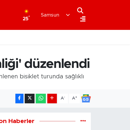
Samsun
°
25
liği' düzenlendi
enen bisiklet turunda sağlıklı
-
+
A
A
on Haberler