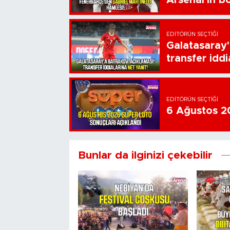
Arsenal'in bo
EDITÖRÜN SEÇTIĞI
Galatasaray'
transfer iddi
EDITÖRÜN SEÇTIĞI
6 Ağustos 20
Bunlar da ilginizi çekebilir