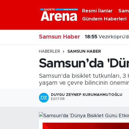
Resmi İlanlar
Sam
Gündem Haberleri
Nöbetçi Eczaneler
Samsun Haber
Hava Durumu
18:55
Vezirköprü'de
Samsun Namaz Vakitleri
HABERLER
SAMSUN HABER
Samsun’da 'Düny
Trafik Durumu
Samsun'da bisiklet tutkunları, 3
Süper Lig Puan Durumu ve Fikstür
yaşam ve çevre bilincinin önemin
Tüm Manşetler
DUYGU ZEYNEP KURUMAHMUTOĞLU
EDITÖR
Son Dakika Haberleri
Haber Arşivi