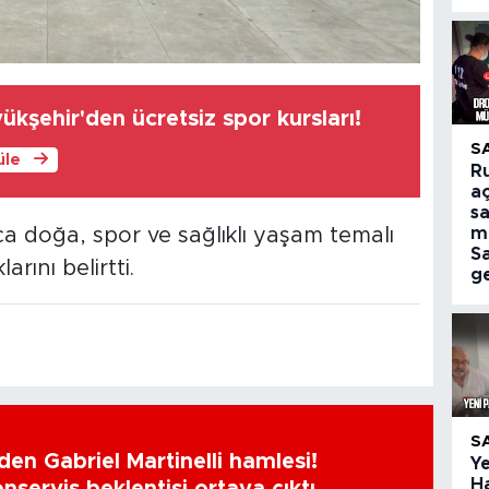
kşehir'den ücretsiz spor kursları!
S
üle
R
aç
sa
m
nca doğa, spor ve sağlıklı yaşam temalı
S
arını belirtti.
ge
S
en Gabriel Martinelli hamlesi!
Ye
H