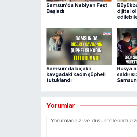
Samsun'da Nebiyan Fest
Büyükba
Başladı
dijital o
edilebil
Samsun’da bıçaklı
Rusya a
kavgadaki kadın şüpheli
saldırıs
tutuklandı
Samsun'a
Yorumlar