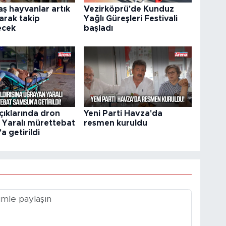
ş hayvanlar artık
Vezirköprü'de Kunduz
larak takip
Yağlı Güreşleri Festivali
ecek
başladı
çıklarında dron
Yeni Parti Havza'da
ı: Yaralı mürettebat
resmen kuruldu
 getirildi