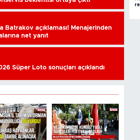
nservis beklentisi ortaya çıktı
r
a Batrakov açıklaması! Menajerinden
alarına net yanıt
26 Süper Loto sonuçları açıklandı