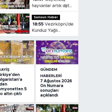
hayvanlar artık dijital
olarak takip
Samsun Haber
edilebilecek
18:55
Vezirköprü'de
Kunduz Yağlı
Güreşleri Festivali
başladı
SAYIŞ
GÜNDEM
ürkiye'den
HABERLERI
lgaristan'a
7 Ağustos 2026
iden
On Numara
amyonetten 5
sonuçları
lo altın çıktı
açıklandı