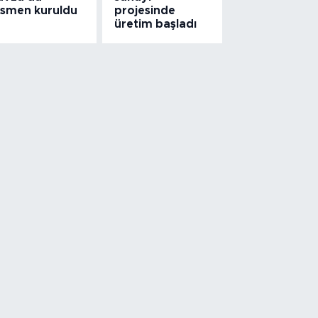
esmen kuruldu
projesinde
üretim başladı