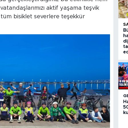
vatandaşlarımızı aktif yaşama teşvik
 tüm bisiklet severlere teşekkür
S
B
ha
di
ta
ed
G
H
50
ku