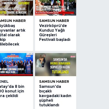
AMSUN HABER
SAMSUN HABER
üyükbaş
Vezirköprü'de
yvanlar artık
Kunduz Yağlı
jital olarak
Güreşleri
kip
Festivali başladı
ilebilecek
ENEL
SAMSUN HABER
atay'da 8 bin
Samsun’da
0 konut için
bıçaklı
ra çekildi
kavgadaki kadın
şüpheli
tutuklandı