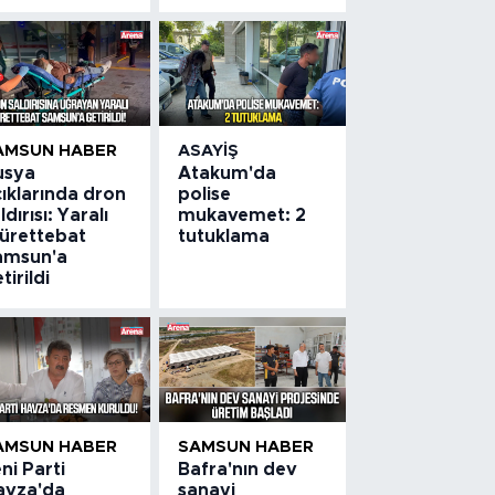
AMSUN HABER
ASAYIŞ
usya
Atakum'da
ıklarında dron
polise
ldırısı: Yaralı
mukavemet: 2
ürettebat
tutuklama
amsun'a
tirildi
AMSUN HABER
SAMSUN HABER
ni Parti
Bafra'nın dev
avza'da
sanayi