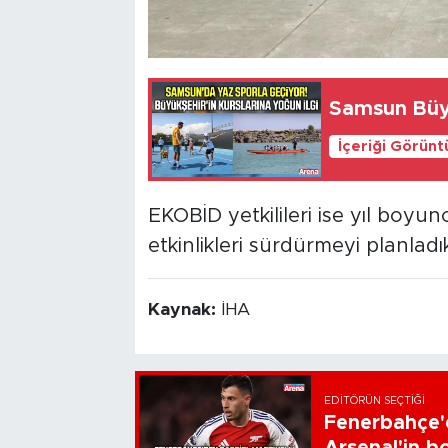
Samsun Büyü
İçeriği Görünt
EKOBİD yetkilileri ise yıl boyu
etkinlikleri sürdürmeyi planladıkl
Kaynak:
İHA
EDITÖRÜN SEÇTIĞI
Fenerbahçe'd