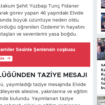
takum Şehit Yüzbaşı Tunç Fidaner
larak görev yapan 46 yaşındaki Elvide
iasında büyük üzüntüye neden oldu.
ördüğü öğrenilen Özdemir’in hayatını
taşları ve sevenlerini yasa boğdu.
Camiler Sesinle Şenlensin coşkusu
üle
S
K
RLÜĞÜNDEN TAZİYE MESAJI
K
öğ
t
ü, yayımladığı taziye mesajında Elvide
b
ileyerek ailesine, yakınlarına ve eğitim
inde bulundu. Yayımlanan taziye