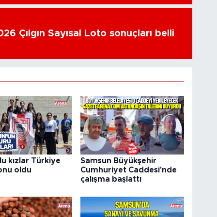
26 Çılgın Sayısal Loto sonuçları belli
u kızlar Türkiye
Samsun Büyükşehir
nu oldu
Cumhuriyet Caddesi'nde
çalışma başlattı