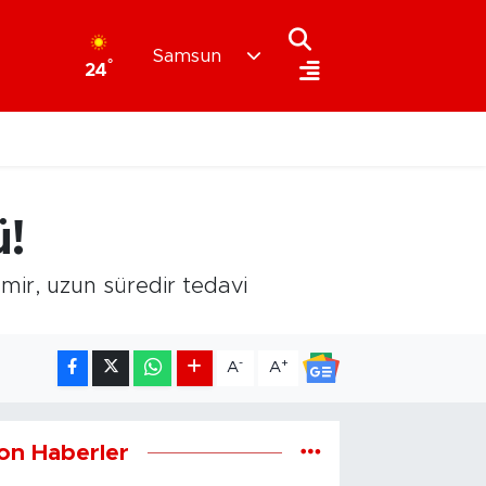
Samsun
°
24
ü!
mir, uzun süredir tedavi
-
+
A
A
on Haberler