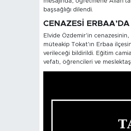
mesajında, öğretmene Allah'tan
başsağlığı dilendi.
CENAZESİ ERBAA’DA
Elvide Özdemir’in cenazesinin,
müteakip Tokat’ın Erbaa ilçes
verileceği bildirildi. Eğitim cam
vefatı, öğrencileri ve meslekta