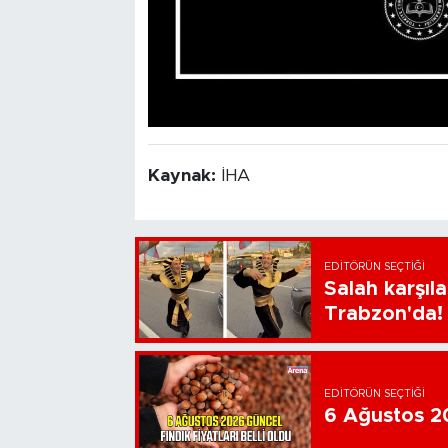
Kaynak:
İHA
EDITÖRÜN SEÇTIĞI
Salah karşıl
Trabzon'da!
EDITÖRÜN SEÇTIĞI
6 Ağustos 202