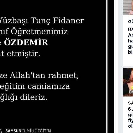
G
H
A
h
g
bi
S
6
gü
fi
o