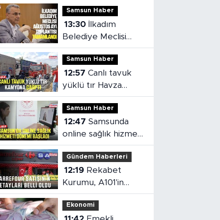
Samsun Haber
13:30
İlkadım
Belediye Meclisi
Ağustos Ayı
Samsun Haber
Toplantısı
12:57
Canlı tavuk
tamamlandı
yüklü tır Havza
Viyadüğü'nde
Samsun Haber
kamyona çarptı
12:47
Samsunda
online sağlık hizmeti
dönemi başladı
Gündem Haberleri
12:19
Rekabet
Kurumu, A101'in
Carrefour devrine
Ekonomi
şartlı izin verdi
11:42
Emekli