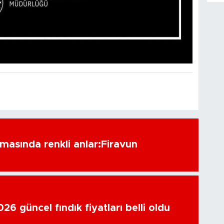
amasında renkli anlar:Firavun
6 güncel fındık fiyatları belli oldu