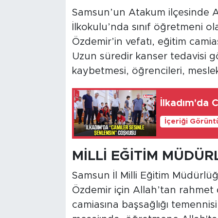
Samsun’un Atakum ilçesinde A
İlkokulu’nda sınıf öğretmeni o
Özdemir’in vefatı, eğitim cam
Uzun süredir kanser tedavisi g
kaybetmesi, öğrencileri, meslek
İlkadım'da 
İçeriği Görünt
MİLLİ EĞİTİM MÜDÜ
Samsun İl Milli Eğitim Müdürlüğ
Özdemir için Allah’tan rahmet d
camiasına başsağlığı temennis