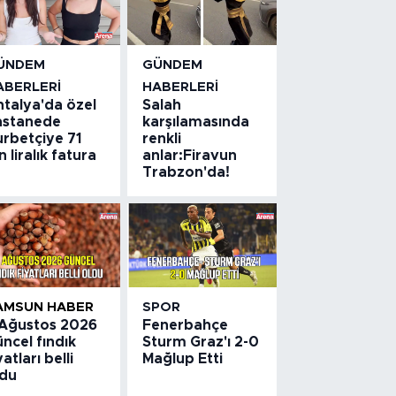
ÜNDEM
GÜNDEM
ABERLERI
HABERLERI
ntalya'da özel
Salah
astanede
karşılamasında
urbetçiye 71
renkli
n liralık fatura
anlar:Firavun
Trabzon'da!
AMSUN HABER
SPOR
 Ağustos 2026
Fenerbahçe
ncel fındık
Sturm Graz'ı 2-0
yatları belli
Mağlup Etti
ldu