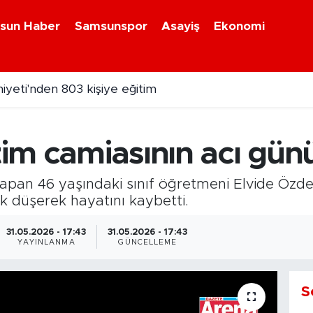
sun Haber
Samsunspor
Asayiş
Ekonomi
yeti'nden 803 kişiye eğitim
im camiasının acı gün
apan 46 yaşındaki sınıf öğretmeni Elvide Özde
k düşerek hayatını kaybetti.
31.05.2026 - 17:43
31.05.2026 - 17:43
YAYINLANMA
GÜNCELLEME
S