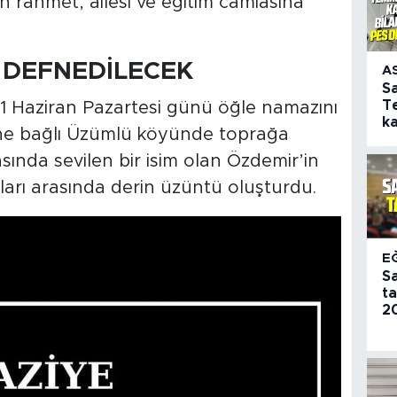
 rahmet, ailesi ve eğitim camiasına
 DEFNEDİLECEK
A
S
T
 1 Haziran Pazartesi günü öğle namazını
k
ine bağlı Üzümlü köyünde toprağa
iasında sevilen bir isim olan Özdemir’in
şları arasında derin üzüntü oluşturdu.
E
S
t
20