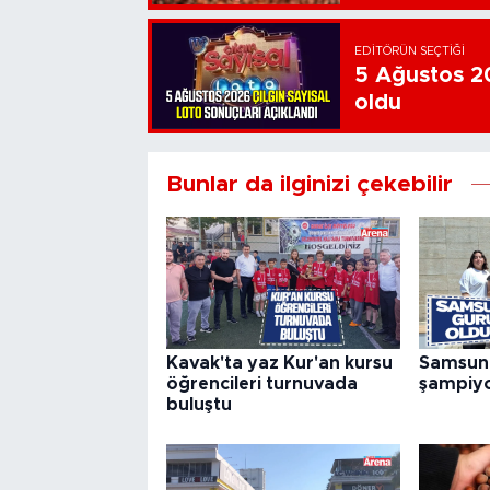
EDITÖRÜN SEÇTIĞI
5 Ağustos 20
oldu
Bunlar da ilginizi çekebilir
Kavak'ta yaz Kur'an kursu
Samsunl
öğrencileri turnuvada
şampiyo
buluştu