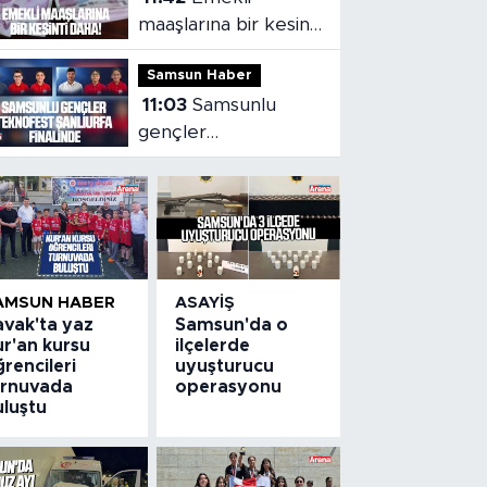
maaşlarına bir kesinti
daha!
Samsun Haber
11:03
Samsunlu
gençler
TEKNOFEST
Şanlıurfa finalinde
AMSUN HABER
ASAYIŞ
avak'ta yaz
Samsun'da o
ur'an kursu
ilçelerde
rencileri
uyuşturucu
urnuvada
operasyonu
uluştu