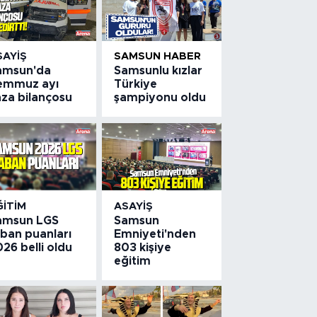
SAYIŞ
SAMSUN HABER
amsun'da
Samsunlu kızlar
emmuz ayı
Türkiye
aza bilançosu
şampiyonu oldu
ĞITIM
ASAYIŞ
amsun LGS
Samsun
aban puanları
Emniyeti'nden
26 belli oldu
803 kişiye
eğitim