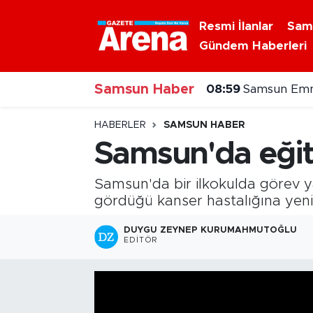
Resmi İlanlar
Sam
Gündem Haberleri
Nöbetçi Eczaneler
Samsun Haber
Hava Durumu
08:59
Samsun Emni
Samsun Namaz Vakitleri
HABERLER
SAMSUN HABER
Samsun'da eğit
Trafik Durumu
Samsun'da bir ilkokulda görev y
Süper Lig Puan Durumu ve Fikstür
gördüğü kanser hastalığına yeni
Tüm Manşetler
DUYGU ZEYNEP KURUMAHMUTOĞLU
EDITÖR
Son Dakika Haberleri
Haber Arşivi