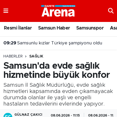
Nöbetçi Eczaneler
Resmi İlanlar
Samsun Haber
Samsunspor
As
Hava Durumu
09:08
Samsun LGS taban puanları 2026 belli oldu
Samsun Namaz Vakitleri
HABERLER
SAĞLIK
Trafik Durumu
Samsun'da evde sağlık
hizmetinde büyük konfor
Süper Lig Puan Durumu ve Fikstür
Samsun İl Sağlık Müdürlüğü, evde sağlık
Tüm Manşetler
hizmetleri kapsamında evden çıkamayacak
durumda olanlar ile yaşlı ve engelli
Son Dakika Haberleri
hastaların tedavilerini evlerinde yapıyor.
Haber Arşivi
GÜLNAZ ÇAKICI
08.06.2026 - 11:15
08.06.2026 - 11:3