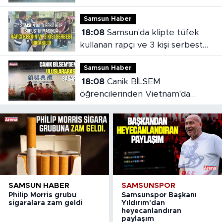
Samsun Haber
18:08
Samsun'da klipte tüfek
kullanan rapçi ve 3 kişi serbest
bırakıldı
Samsun Haber
18:08
Canik BİLSEM
öğrencilerinden Vietnam'da
madalya başarısı
SAMSUN HABER
SAMSUNSPOR
Philip Morris grubu
Samsunspor Başkanı
sigaralara zam geldi
Yıldırım'dan
heyecanlandıran
paylaşım