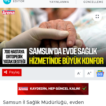
EDITÖR
YAYINLANMA
GÜNCELLEME
Paylaş
-
+
A
A
Samsun İl Sağlık Müdürlüğü, evden