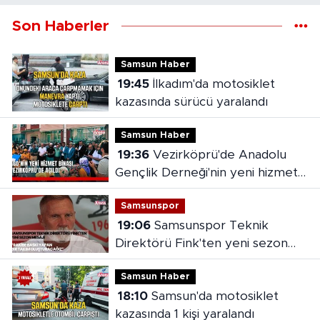
Son Haberler
Samsun Haber
19:45
İlkadım'da motosiklet
kazasında sürücü yaralandı
Samsun Haber
19:36
Vezirköprü'de Anadolu
Gençlik Derneği'nin yeni hizmet
binası açıldı
Samsunspor
19:06
Samsunspor Teknik
Direktörü Fink'ten yeni sezon
mesajı
Samsun Haber
18:10
Samsun'da motosiklet
kazasında 1 kişi yaralandı