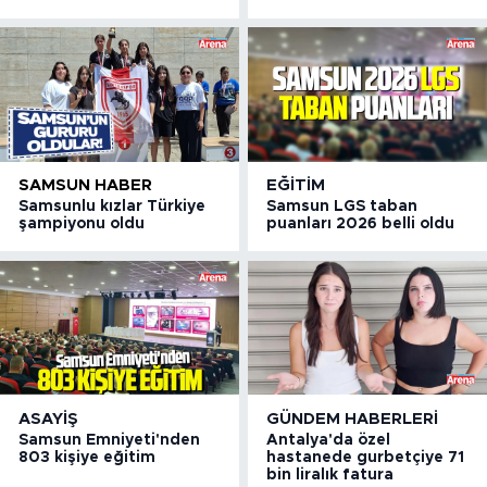
SAMSUN HABER
EĞITIM
Samsunlu kızlar Türkiye
Samsun LGS taban
şampiyonu oldu
puanları 2026 belli oldu
ASAYIŞ
GÜNDEM HABERLERI
Samsun Emniyeti'nden
Antalya'da özel
803 kişiye eğitim
hastanede gurbetçiye 71
bin liralık fatura