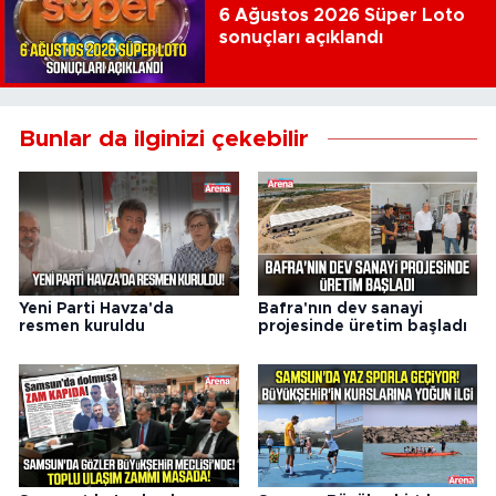
6 Ağustos 2026 Süper Loto
sonuçları açıklandı
Bunlar da ilginizi çekebilir
Yeni Parti Havza'da
Bafra'nın dev sanayi
resmen kuruldu
projesinde üretim başladı