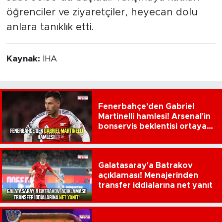
öğrenciler ve ziyaretçiler, heyecan dolu
anlara tanıklık etti.
Kaynak:
İHA
Fenerbahçe'den Gabriel
Martinelli hamlesi! Arsenal'in
bonservis beklentisi ortaya
çıktı
Galatasaray'a Batrakov
açıklaması! Menajerinden
transfer iddialarına net yanıt