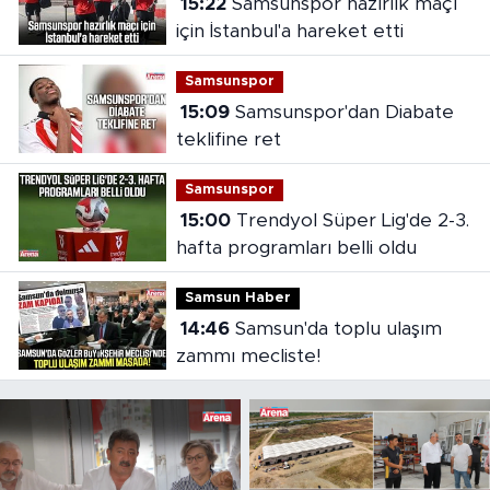
15:22
Samsunspor hazırlık maçı
için İstanbul'a hareket etti
Samsunspor
15:09
Samsunspor'dan Diabate
teklifine ret
Samsunspor
15:00
Trendyol Süper Lig'de 2-3.
hafta programları belli oldu
Samsun Haber
14:46
Samsun'da toplu ulaşım
zammı mecliste!