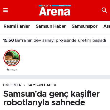
Nöbetçi Eczaneler
Resmi İlanlar
Samsun Haber
Samsunspor
As
Hava Durumu
15:50
Bafra'nın dev sanayi projesinde üretim başladı
Samsun Namaz Vakitleri
Trafik Durumu
Süper Lig Puan Durumu ve Fikstür
Samsun
Tüm Manşetler
HABERLER
SAMSUN HABER
Samsun'da genç kaşifler
Son Dakika Haberleri
robotlarıyla sahnede
Haber Arşivi