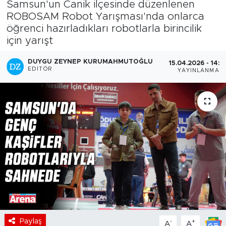
Samsun'un Canik ilçesinde düzenlenen
ROBOSAM Robot Yarışması'nda onlarca
öğrenci hazırladıkları robotlarla birincilik
için yarışt
DUYGU ZEYNEP KURUMAHMUTOĞLU
15.04.2026 - 14:2
EDITÖR
YAYINLANMA
Paylaş
-
+
A
A