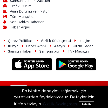
Samsun Namaz Vakitleri
Trafik Durumu
Puan Durumu ve Fikstür
Tüm Manşetler
Son Dakika Haberleri
Haber Arşivi
Çerez Politikası
Gizlilik Sözleşmesi
İletişim
Künye
Haber Arşivi
Asayiş
Kültür-Sanat
Samsun Haber
Samsunspor
TV- Magazin
RSS
Copyright © 2026. Her hakkı saklıdır.
En iyi site deneyimi sağlamak için
çerezlerden faydalanıyoruz. Detaylar için
Haber Yazılımı:
TE Bilişim
lütfen tıklayın.
Gizlilik Sözleşmesi
TAMAM