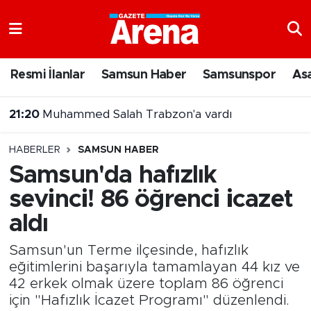
Nöbetçi Eczaneler
Resmi İlanlar
Samsun Haber
Samsunspor
As
Hava Durumu
20:43
Şehit Yakınları ve Gazilere Yönelik Kanun Teklifi Komisyonda
Samsun Namaz Vakitleri
HABERLER
SAMSUN HABER
Trafik Durumu
Samsun'da hafızlık
sevinci! 86 öğrenci icazet
Süper Lig Puan Durumu ve Fikstür
aldı
Tüm Manşetler
Samsun'un Terme ilçesinde, hafızlık
Son Dakika Haberleri
eğitimlerini başarıyla tamamlayan 44 kız ve
42 erkek olmak üzere toplam 86 öğrenci
için "Hafızlık İcazet Programı" düzenlendi.
Haber Arşivi