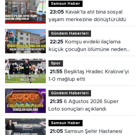
Samsun Haber
23:05
Kavak'ta atıl bina sosyal
yaşam merkezine dönüştürüldü
Gündem Haberleri
22:25
Komşu evdeki ilaçlama
küçük çocuğun ölümüne neden
oldu
Spor
21:55
Beşiktaş Hradec Kralove’yi
1-0 mağlup etti
Gündem Haberleri
21:35
6 Ağustos 2026 Süper
Loto sonuçları açıklandı
Samsun Haber
21:05
Samsun Şehir Hastanesi