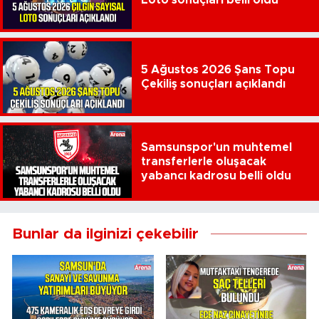
5 Ağustos 2026 Şans Topu
Çekiliş sonuçları açıklandı
Samsunspor'un muhtemel
transferlerle oluşacak
yabancı kadrosu belli oldu
Bunlar da ilginizi çekebilir