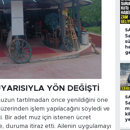
S
S
s
h
ge
YARISIYLA YÖN DEĞİŞTİ
S
 muzun tartılmadan önce yenildiğini öne
S
üzerinden işlem yapılacağını söyledi ve
m
ki
. Bir adet muz için istenen ücret
ye
e, duruma itiraz etti. Ailenin uygulamayı