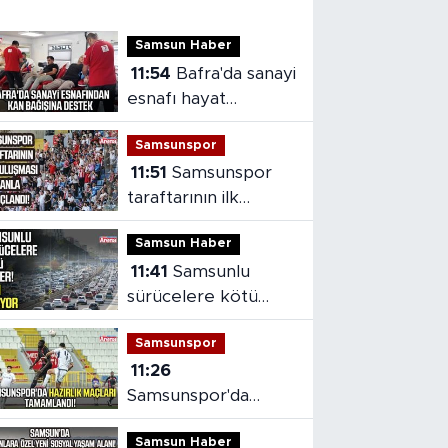
Samsun Haber
11:54
Bafra'da sanayi
esnafı hayat
kurtarmak için kan
Samsunspor
verdi
11:51
Samsunspor
taraftarının ilk
buluşması hüsranla
Samsun Haber
sonuçlandı
11:41
Samsunlu
sürücelere kötü
haber! Zam geliyor
Samsunspor
11:26
Samsunspor'da
hazırlık maçları
Samsun Haber
tamamlandı!