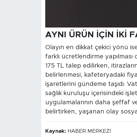
AYNI ÜRÜN İÇİN İKİ 
Olayın en dikkat çekici yönü ise 
farklı ücretlendirme yapılması o
175 TL talep edilirken, itirazla
belirlenmesi, kafeteryadaki fiy
işaretlerini gündeme taşıdı. V
sağlık kuruluşu içerisindeki işl
uygulamalarının daha şeffaf ve 
belirtirken, yaşanan olay sos
Kaynak:
HABER MERKEZİ