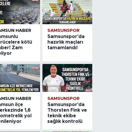
AMSUN HABER
SAMSUNSPOR
amsunlu
Samsunspor'da
ürücelere kötü
hazırlık maçları
aber! Zam
tamamlandı!
liyor
AMSUN HABER
SAMSUNSPOR
amsun ilçe
Samsunspor'da
erkezinde 1,6
Thorsten Fink ve
lometrelik yol
teknik ekibe
nileniyor
sağlık kontrolü