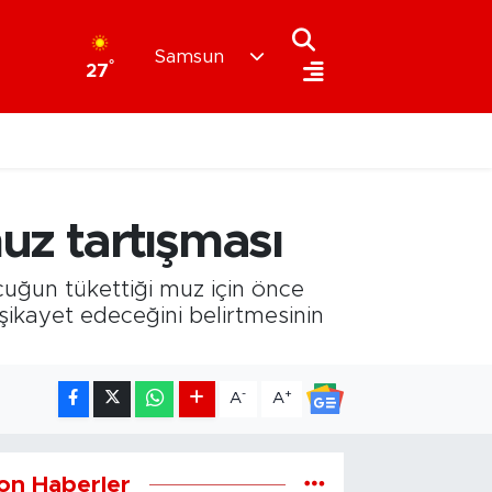
Samsun
°
27
z tartışması
cuğun tükettiği muz için önce
e şikayet edeceğini belirtmesinin
-
+
A
A
on Haberler