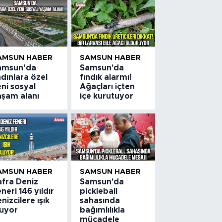
AMSUN HABER
SAMSUN HABER
amsun’da
Samsun'da
dınlara özel
fındık alarmı!
ni sosyal
Ağaçları içten
aşam alanı
içe kurutuyor
AMSUN HABER
SAMSUN HABER
afra Deniz
Samsun'da
neri 146 yıldır
pickleball
nizcilere ışık
sahasında
luyor
bağımlılıkla
mücadele