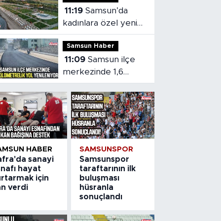
11:19
Samsun’da
kadınlara özel yeni
sosyal yaşam alanı
Samsun Haber
11:09
Samsun ilçe
merkezinde 1,6
kilometrelik yol
yenileniyor
AMSUN HABER
SAMSUNSPOR
afra'da sanayi
Samsunspor
snafı hayat
taraftarının ilk
rtarmak için
buluşması
n verdi
hüsranla
sonuçlandı