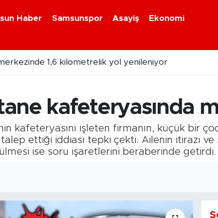
sun Haber
Samsunspor
Asayiş
Ekonomi
a Thorsten Fink ve teknik ekibe sağlık kontrolü
ane kafeteryasında mu
in kafeteryasını işleten firmanın, küçük bir ço
alep ettiği iddiası tepki çekti. Ailenin itirazı v
mesi ise soru işaretlerini beraberinde getirdi.
S