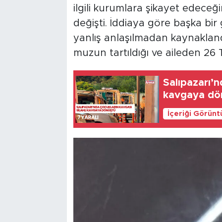
ilgili kurumlara şikayet edeceği
değişti. İddiaya göre başka bir
yanlış anlaşılmadan kaynaklandı
muzun tartıldığı ve aileden 26 T
Salıpazarı’n
kavgaya dö
İçeriği Görünt