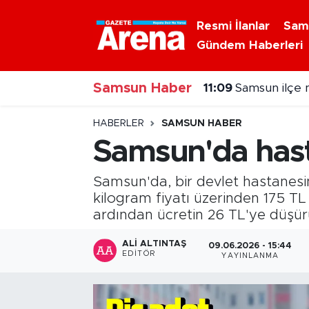
Resmi İlanlar
Sam
Gündem Haberleri
Nöbetçi Eczaneler
Samsun Haber
Hava Durumu
10:53
Samsunspor'd
Samsun Namaz Vakitleri
HABERLER
SAMSUN HABER
Samsun'da hast
Trafik Durumu
Samsun'da, bir devlet hastanesin
Süper Lig Puan Durumu ve Fikstür
kilogram fiyatı üzerinden 175 TL t
ardından ücretin 26 TL'ye düşürül
Tüm Manşetler
ALI ALTINTAŞ
09.06.2026 - 15:44
EDITÖR
YAYINLANMA
Son Dakika Haberleri
Haber Arşivi