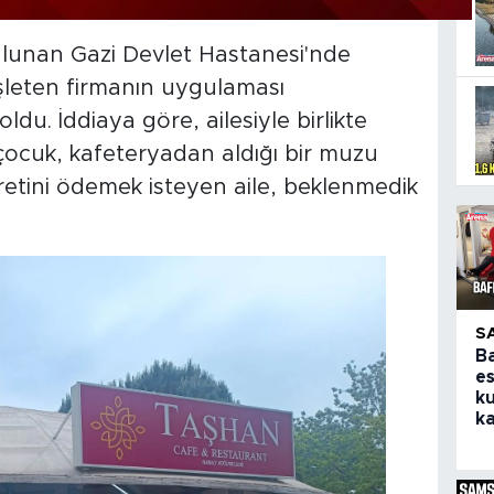
ulunan Gazi Devlet Hastanesi'nde
işleten firmanın uygulaması
du. İddiaya göre, ailesiyle birlikte
ocuk, kafeteryadan aldığı bir muzu
etini ödemek isteyen aile, beklenmedik
S
B
e
ku
ka