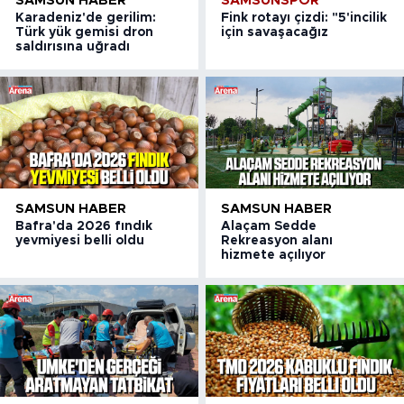
SAMSUN HABER
SAMSUNSPOR
Karadeniz'de gerilim:
Fink rotayı çizdi: "5'incilik
Türk yük gemisi dron
için savaşacağız
saldırısına uğradı
SAMSUN HABER
SAMSUN HABER
Bafra'da 2026 fındık
Alaçam Sedde
yevmiyesi belli oldu
Rekreasyon alanı
hizmete açılıyor