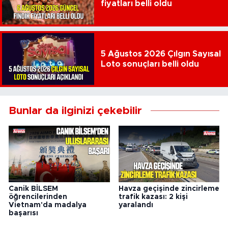
fiyatları belli oldu
5 Ağustos 2026 Çılgın Sayısal
Loto sonuçları belli oldu
Bunlar da ilginizi çekebilir
Canik BİLSEM
Havza geçişinde zincirleme
öğrencilerinden
trafik kazası: 2 kişi
Vietnam'da madalya
yaralandı
başarısı