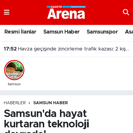
Nöbetçi Eczaneler
Resmi İlanlar
Samsun Haber
Samsunspor
As
Hava Durumu
17:52
Havza geçişinde zincirleme trafik kazası: 2 kişi yaralandı
Samsun Namaz Vakitleri
Trafik Durumu
Süper Lig Puan Durumu ve Fikstür
Samsun
Tüm Manşetler
HABERLER
SAMSUN HABER
Samsun'da hayat
Son Dakika Haberleri
kurtaran teknoloji
Haber Arşivi