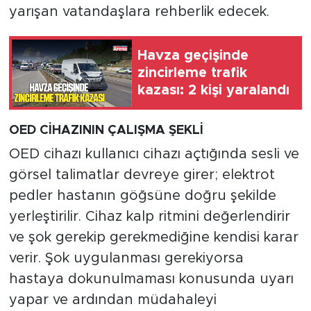
yarışan vatandaşlara rehberlik edecek.
Havza geçişinde
zincirleme trafik
kazası: 2 kişi yaralandı
OED CİHAZININ ÇALIŞMA ŞEKLİ
OED cihazı kullanıcı cihazı açtığında sesli ve
görsel talimatlar devreye girer; elektrot
pedler hastanın göğsüne doğru şekilde
yerleştirilir. Cihaz kalp ritmini değerlendirir
ve şok gerekip gerekmediğine kendisi karar
verir. Şok uygulanması gerekiyorsa
hastaya dokunulmaması konusunda uyarı
yapar ve ardından müdahaleyi