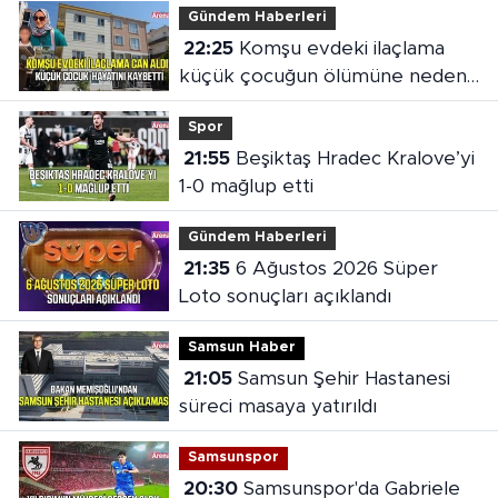
Gündem Haberleri
22:25
Komşu evdeki ilaçlama
küçük çocuğun ölümüne neden
oldu
Spor
21:55
Beşiktaş Hradec Kralove’yi
1-0 mağlup etti
Gündem Haberleri
21:35
6 Ağustos 2026 Süper
Loto sonuçları açıklandı
Samsun Haber
21:05
Samsun Şehir Hastanesi
süreci masaya yatırıldı
Samsunspor
20:30
Samsunspor'da Gabriele