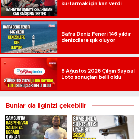
kurtarmak için kan verdi
Bafra Deniz Feneri 146 yıldır
denizcilere ışık oluyor
8 Ağustos 2026 Çılgın Sayısal
Loto sonuçları belli oldu
Bunlar da ilginizi çekebilir