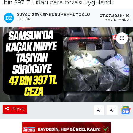
bin 397 TL idari para cezası uygulandı.
DUYGU ZEYNEP KURUMAHMUTOĞLU
07.07.2026 - 10:
EDITÖR
YAYINLANMA
Paylaş
-
+
A
A