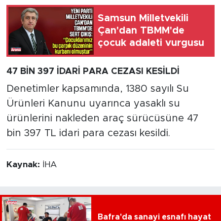
Samsun Milletvekili
Çan'dan TBMM'de
çocuk adaleti vurgusu
47 BİN 397 İDARİ PARA CEZASI KESİLDİ
Denetimler kapsamında, 1380 sayılı Su
Ürünleri Kanunu uyarınca yasaklı su
ürünlerini nakleden araç sürücüsüne 47
bin 397 TL idari para cezası kesildi.
Kaynak:
İHA
Bafra'da sanayi esnafı hayat