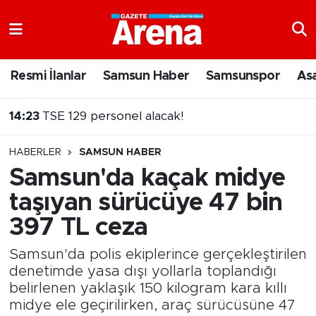
Nöbetçi Eczaneler
Resmi İlanlar
Samsun Haber
Samsunspor
As
Hava Durumu
14:23
TSE 129 personel alacak!
Samsun Namaz Vakitleri
HABERLER
SAMSUN HABER
Trafik Durumu
Samsun'da kaçak midye
taşıyan sürücüye 47 bin
Süper Lig Puan Durumu ve Fikstür
397 TL ceza
Tüm Manşetler
Samsun'da polis ekiplerince gerçekleştirilen
Son Dakika Haberleri
denetimde yasa dışı yollarla toplandığı
belirlenen yaklaşık 150 kilogram kara kıllı
midye ele geçirilirken, araç sürücüsüne 47
Haber Arşivi