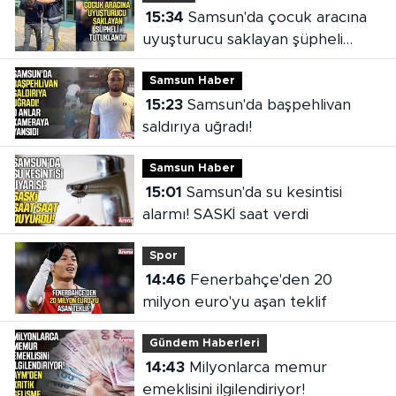
15:34
Samsun'da çocuk aracına
uyuşturucu saklayan şüpheli
tutuklandı
Samsun Haber
15:23
Samsun'da başpehlivan
saldırıya uğradı!
Samsun Haber
15:01
Samsun'da su kesintisi
alarmı! SASKİ saat verdi
Spor
14:46
Fenerbahçe'den 20
milyon euro'yu aşan teklif
Gündem Haberleri
14:43
Milyonlarca memur
emeklisini ilgilendiriyor!