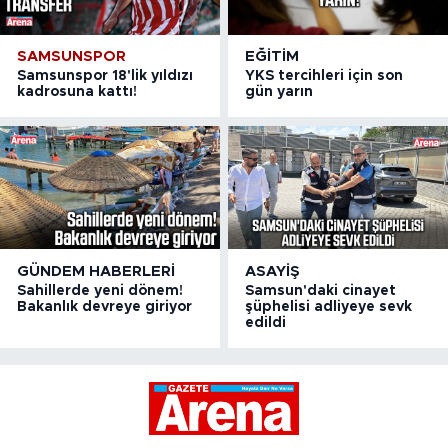
SAMSUNSPOR
EĞITIM
Samsunspor 18'lik yıldızı
YKS tercihleri için son
kadrosuna kattı!
gün yarın
GÜNDEM HABERLERI
ASAYIŞ
Sahillerde yeni dönem!
Samsun'daki cinayet
Bakanlık devreye giriyor
şüphelisi adliyeye sevk
edildi