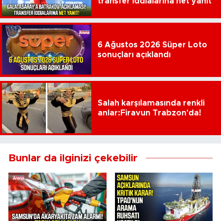
transfer iddialarına net yanıt
6 Ağustos 2026 Süper Loto
sonuçları açıklandı
Salah karşılamasında renkli
anlar:Firavun Trabzon'da!
Bunlar da ilginizi çekebilir