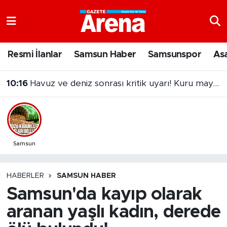
Nöbetçi Eczaneler
Resmi İlanlar
Samsun Haber
Samsunspor
As
Hava Durumu
10:16
Havuz ve deniz sonrası kritik uyarı! Kuru mayo kullanın
Samsun Namaz Vakitleri
Trafik Durumu
Süper Lig Puan Durumu ve Fikstür
Samsun
Tüm Manşetler
HABERLER
SAMSUN HABER
Samsun'da kayıp olarak
Son Dakika Haberleri
aranan yaşlı kadın, derede
Haber Arşivi