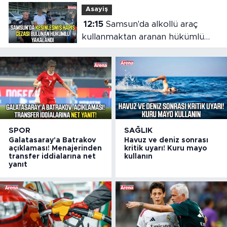
Asayiş
12:15
Samsun'da alkollü araç
kullanmaktan aranan hükümlü
cezaevine gönderildi
SPOR
SAĞLIK
Galatasaray'a Batrakov
Havuz ve deniz sonrası
açıklaması! Menajerinden
kritik uyarı! Kuru mayo
transfer iddialarına net
kullanın
yanıt