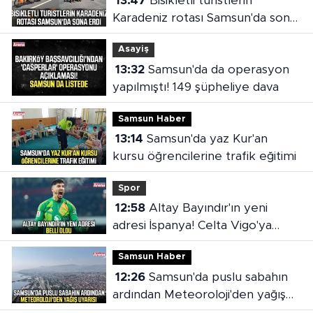
13:47
Bisikletli turistlerin
Karadeniz rotası Samsun'da sona
erdi
Asayiş
13:32
Samsun'da da operasyon
yapılmıştı! 149 şüpheliye dava
Samsun Haber
13:14
Samsun'da yaz Kur'an
kursu öğrencilerine trafik eğitimi
Spor
12:58
Altay Bayındır'ın yeni
adresi İspanya! Celta Vigo'ya
kiralandı
Samsun Haber
12:26
Samsun'da puslu sabahın
ardından Meteoroloji'den yağış
uyarısı