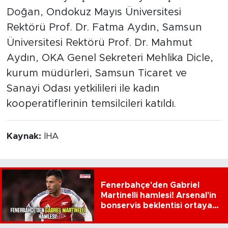
Doğan, Ondokuz Mayıs Üniversitesi
Rektörü Prof. Dr. Fatma Aydın, Samsun
Üniversitesi Rektörü Prof. Dr. Mahmut
Aydın, OKA Genel Sekreteri Mehlika Dicle,
kurum müdürleri, Samsun Ticaret ve
Sanayi Odası yetkilileri ile kadın
kooperatiflerinin temsilcileri katıldı.
Kaynak:
İHA
Fenerbahçe'den Gabriel
Martinelli hamlesi! Arsenal'in
bonservis beklentisi ortaya
çıktı