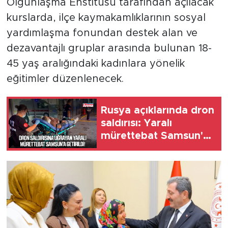
Olgunlaşma Enstitüsü tarafından açılacak
kurslarda, ilçe kaymakamlıklarının sosyal
yardımlaşma fonundan destek alan ve
dezavantajlı gruplar arasında bulunan 18-
45 yaş aralığındaki kadınlara yönelik
eğitimler düzenlenecek.
Rusya açıklarında dron
saldırısı: Yaralı
mürettebat Samsun'a
getirildi