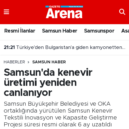
Nöbetçi Eczaneler
Resmi İlanlar
Samsun Haber
Samsunspor
As
Hava Durumu
21:21
Türkiye'den Bulgaristan'a giden kamyonetten 5 kilo altın çıktı
Samsun Namaz Vakitleri
21:03
7 Ağustos 2026 On Numara sonuçları açıklandı
HABERLER
SAMSUN HABER
Trafik Durumu
Samsun'da kenevir
üretimi yeniden
Süper Lig Puan Durumu ve Fikstür
canlanıyor
Tüm Manşetler
Samsun Büyükşehir Belediyesi ve OKA
Son Dakika Haberleri
ortaklığında yürütülen Samsun Kenevir
Tekstili İnovasyon ve Kapasite Geliştirme
Projesi süresi resmi olarak 6 ay uzatıldı
Haber Arşivi