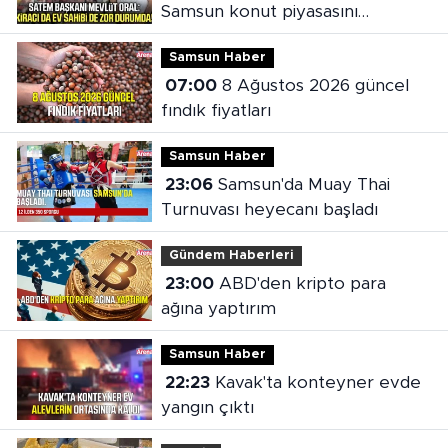
Samsun konut piyasasını
değerlendirdi
Samsun Haber
07:00
8 Ağustos 2026 güncel
fındık fiyatları
Samsun Haber
23:06
Samsun'da Muay Thai
Turnuvası heyecanı başladı
Gündem Haberleri
23:00
ABD'den kripto para
ağına yaptırım
Samsun Haber
22:23
Kavak'ta konteyner evde
yangın çıktı