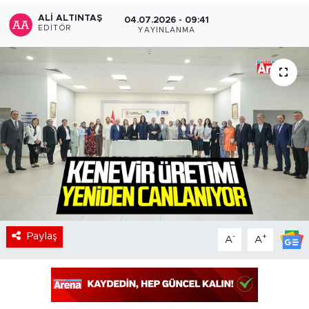
ALI ALTINTAŞ
04.07.2026 - 09:41
EDITÖR
YAYINLANMA
Paylaş
-
+
A
A