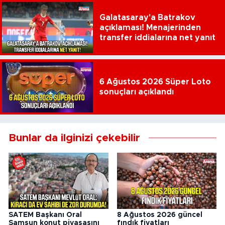
Galatasaray'a Batrakov
açıklaması! Menajerinden
transfer iddialarına net yanıt
6 Ağustos 2026 Süper Loto
sonuçları açıklandı
Bunlar da ilginizi çekebilir
SATEM Başkanı Oral
8 Ağustos 2026 güncel
Samsun konut piyasasını
fındık fiyatları