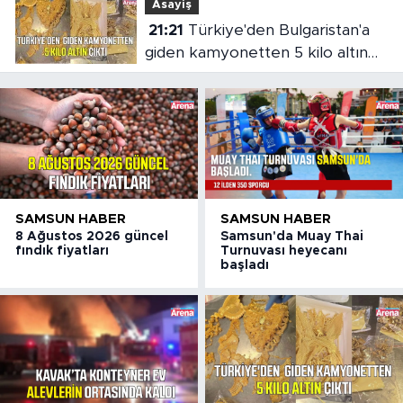
Asayiş
21:21
Türkiye'den Bulgaristan'a
giden kamyonetten 5 kilo altın
çıktı
SAMSUN HABER
SAMSUN HABER
8 Ağustos 2026 güncel
Samsun'da Muay Thai
fındık fiyatları
Turnuvası heyecanı
başladı