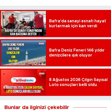
Bafra'da sanayi esnafı hayat
kurtarmak için kan verdi
Bafra Deniz Feneri 146 yıldır
denizcilere ışık oluyor
8 Ağustos 2026 Çılgın Sayısal
Loto sonuçları belli oldu
Bunlar da ilginizi çekebilir