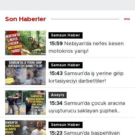
Son Haberler
Samsun Haber
15:59
Nebiyan'da nefes kesen
motokros yarışı!
Samsun Haber
15:43
Samsun'da iş yerine girip
kırtasiyeciyi darbettiler!
Asayiş
15:34
Samsun'da çocuk aracına
uyuşturucu saklayan şüpheli
tutuklandı
Samsun Haber
15:23
Samsun'da başpehlivan