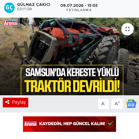
GÜLNAZ ÇAKICI
09.07.2026 - 15:03
EDITÖR
YAYINLANMA
Paylaş
-
+
A
A