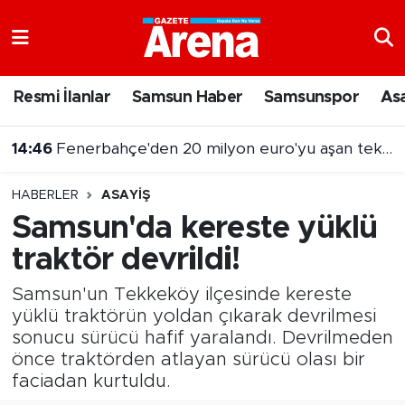
Nöbetçi Eczaneler
Resmi İlanlar
Samsun Haber
Samsunspor
As
Hava Durumu
14:46
Fenerbahçe'den 20 milyon euro'yu aşan teklif
Samsun Namaz Vakitleri
HABERLER
ASAYIŞ
Trafik Durumu
Samsun'da kereste yüklü
traktör devrildi!
Süper Lig Puan Durumu ve Fikstür
Samsun'un Tekkeköy ilçesinde kereste
Tüm Manşetler
yüklü traktörün yoldan çıkarak devrilmesi
sonucu sürücü hafif yaralandı. Devrilmeden
Son Dakika Haberleri
önce traktörden atlayan sürücü olası bir
faciadan kurtuldu.
Haber Arşivi