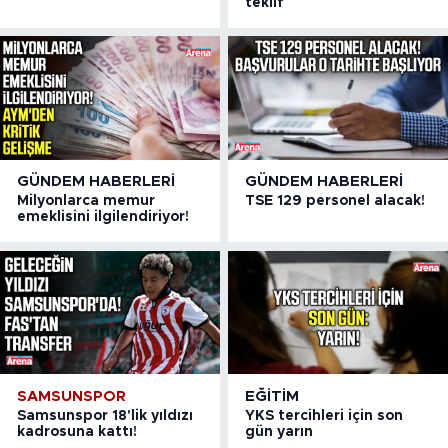
teklif
GÜNDEM HABERLERI
GÜNDEM HABERLERI
Milyonlarca memur
TSE 129 personel alacak!
emeklisini ilgilendiriyor!
SAMSUNSPOR
EĞITIM
Samsunspor 18'lik yıldızı
YKS tercihleri için son
kadrosuna kattı!
gün yarın