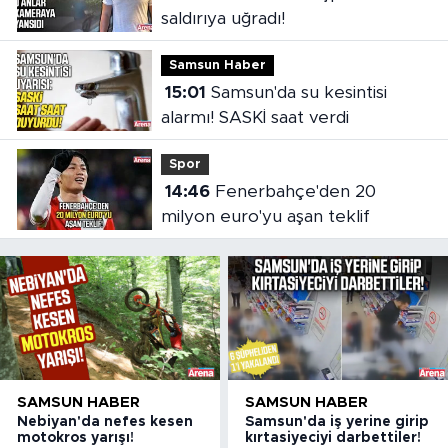
saldırıya uğradı!
Samsun Haber
15:01
Samsun'da su kesintisi
alarmı! SASKİ saat verdi
Spor
14:46
Fenerbahçe'den 20
milyon euro'yu aşan teklif
SAMSUN HABER
SAMSUN HABER
Nebiyan'da nefes kesen
Samsun'da iş yerine girip
motokros yarışı!
kırtasiyeciyi darbettiler!