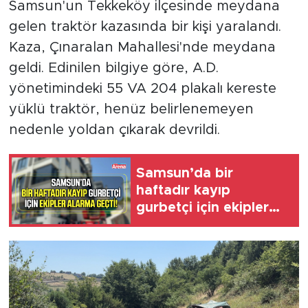
Samsun'un Tekkeköy ilçesinde meydana
gelen traktör kazasında bir kişi yaralandı.
Kaza, Çınaralan Mahallesi'nde meydana
geldi. Edinilen bilgiye göre, A.D.
yönetimindeki 55 VA 204 plakalı kereste
yüklü traktör, henüz belirlenemeyen
nedenle yoldan çıkarak devrildi.
Samsun’da bir
haftadır kayıp
gurbetçi için ekipler
alarma geçti