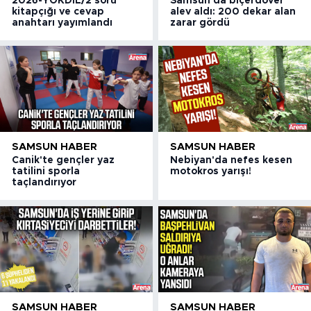
2026-YÖKDİL/2 soru
Samsun'da biçerdöver
kitapçığı ve cevap
alev aldı: 200 dekar alan
anahtarı yayımlandı
zarar gördü
SAMSUN HABER
SAMSUN HABER
Canik'te gençler yaz
Nebiyan'da nefes kesen
tatilini sporla
motokros yarışı!
taçlandırıyor
SAMSUN HABER
SAMSUN HABER