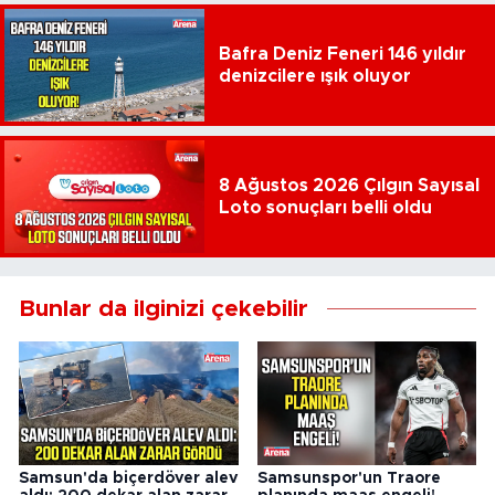
Bafra Deniz Feneri 146 yıldır
denizcilere ışık oluyor
8 Ağustos 2026 Çılgın Sayısal
Loto sonuçları belli oldu
Bunlar da ilginizi çekebilir
Samsun'da biçerdöver alev
Samsunspor'un Traore