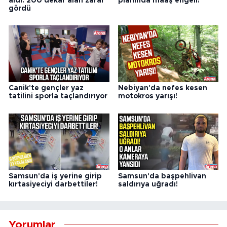
aldı: 200 dekar alan zarar
planında maaş engeli!
gördü
Canik'te gençler yaz
Nebiyan'da nefes kesen
tatilini sporla taçlandırıyor
motokros yarışı!
Samsun'da iş yerine girip
Samsun'da başpehlivan
kırtasiyeciyi darbettiler!
saldırıya uğradı!
Yorumlar