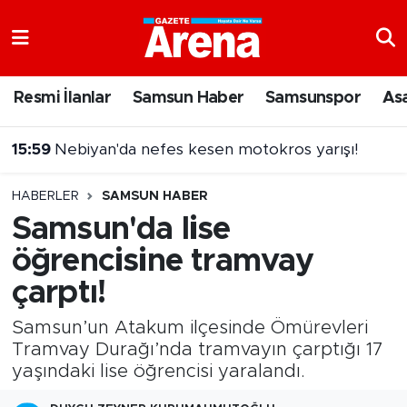
Nöbetçi Eczaneler
Resmi İlanlar
Samsun Haber
Samsunspor
As
Hava Durumu
15:59
Nebiyan'da nefes kesen motokros yarışı!
Samsun Namaz Vakitleri
HABERLER
SAMSUN HABER
Trafik Durumu
Samsun'da lise
öğrencisine tramvay
Süper Lig Puan Durumu ve Fikstür
çarptı!
Tüm Manşetler
Samsun’un Atakum ilçesinde Ömürevleri
Son Dakika Haberleri
Tramvay Durağı’nda tramvayın çarptığı 17
yaşındaki lise öğrencisi yaralandı.
Haber Arşivi