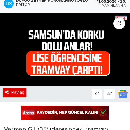
DUYGU ZEYNEP KURUMAHMUTOĞLU
11.06.2026 - 20:0
EDITÖR
YAYINLANMA
Paylaş
-
+
A
A
Vatman G.I. (35) idaresindeki tramvay,