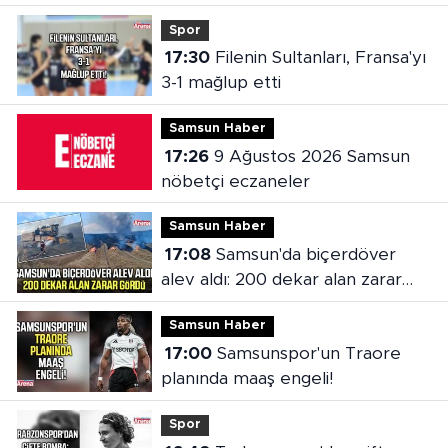
Spor
17:30
Filenin Sultanları, Fransa'yı
3-1 mağlup etti
Samsun Haber
17:26
9 Ağustos 2026 Samsun
nöbetçi eczaneler
Samsun Haber
17:08
Samsun'da biçerdöver
alev aldı: 200 dekar alan zarar
gördü
Samsun Haber
17:00
Samsunspor'un Traore
planında maaş engeli!
Spor