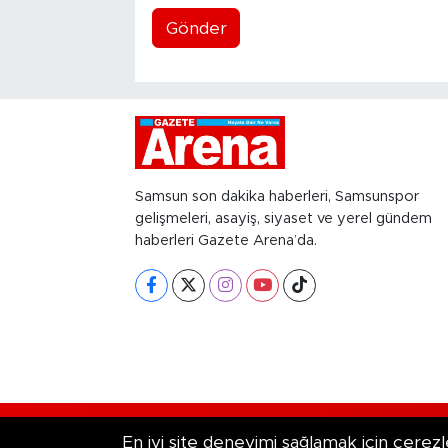
Gönder
Samsun son dakika haberleri, Samsunspor
gelişmeleri, asayiş, siyaset ve yerel gündem
haberleri Gazete Arena’da.
RSS
Copyright © 2026. Her hakkı saklıd
En iyi site deneyimi sağlamak için çerezl