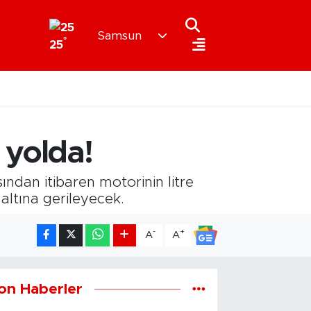
Samsun
°
25
 yolda!
ından itibaren motorinin litre
 altına gerileyecek.
-
+
A
A
on Haberler