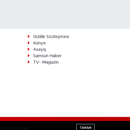
ı
Gizlilik Sözleşmesi
Künye
Asayiş
Samsun Haber
TV- Magazin
Haber Yazılımı:
TE Bilişim
lik Sözleşmesi
TAMAM