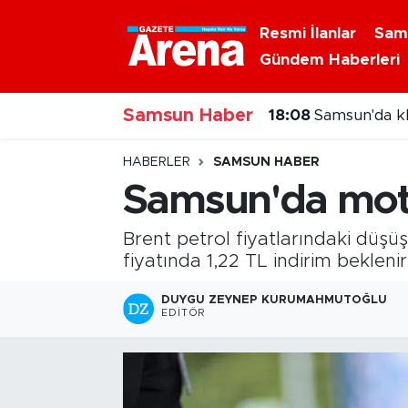
Resmi İlanlar
Sam
Gündem Haberleri
Nöbetçi Eczaneler
Samsun Haber
Hava Durumu
18:08
Samsun'da kli
Samsun Namaz Vakitleri
HABERLER
SAMSUN HABER
Samsun'da motor
Trafik Durumu
Brent petrol fiyatlarındaki düşüş
Süper Lig Puan Durumu ve Fikstür
fiyatında 1,22 TL indirim bekleni
Tüm Manşetler
DUYGU ZEYNEP KURUMAHMUTOĞLU
EDITÖR
Son Dakika Haberleri
Haber Arşivi