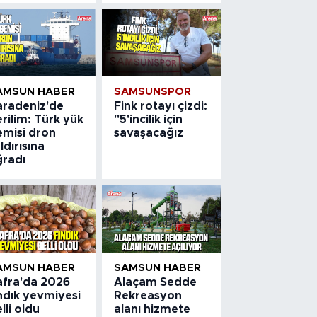
AMSUN HABER
SAMSUNSPOR
aradeniz'de
Fink rotayı çizdi:
rilim: Türk yük
"5'incilik için
emisi dron
savaşacağız
ldırısına
ğradı
AMSUN HABER
SAMSUN HABER
afra'da 2026
Alaçam Sedde
ndık yevmiyesi
Rekreasyon
lli oldu
alanı hizmete