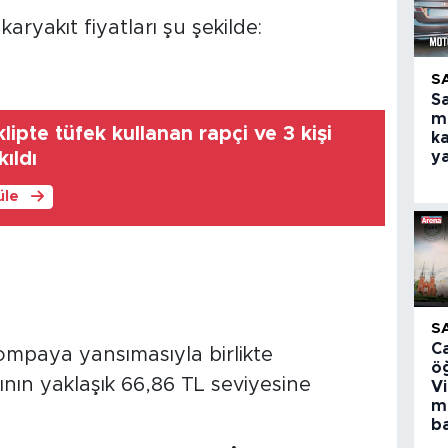
ryakıt fiyatları şu şekilde:
S
S
m
ipte tüfek kullanan rapçi ve 3 kişi
ka
y
kıldı
üle
S
C
pompaya yansımasıyla birlikte
ö
ının yaklaşık 66,86 TL seviyesine
V
m
ba