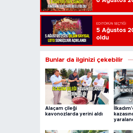
6 Ağustos 202
EDITÖRÜN SEÇTIĞI
5 Ağustos 20
oldu
Bunlar da ilginizi çekebilir
Alaçam çileği
İlkadım
kavonozlarda yerini aldı
kazasın
yaralan