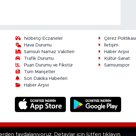
Nöbetçi Eczaneler
Çerez Politikas
Hava Durumu
İletişim
Samsun Namaz Vakitleri
Haber Arşivi
Trafik Durumu
Kültür-Sanat
Puan Durumu ve Fikstür
Samsunspor
Tüm Manşetler
Son Dakika Haberleri
Haber Arşivi
ır.
erden faydalanıyoruz. Detaylar için lütfen tıklayın.
Gizli