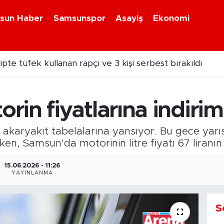
sun Haber
Samsunspor
Asayiş
Ekonomi
pte tüfek kullanan rapçi ve 3 kişi serbest bırakıldı
in fiyatlarına indirim
 akaryakıt tabelalarına yansıyor. Bu gece yarıs
rken, Samsun'da motorinin litre fiyatı 67 liranın
15.06.2026 - 11:26
YAYINLANMA
S