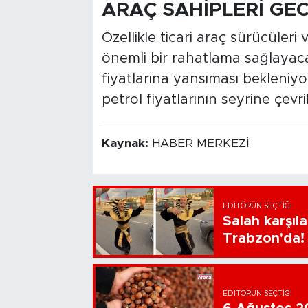
ARAÇ SAHİPLERİ GEC
Özellikle ticari araç sürücüler
önemli bir rahatlama sağlayacak
fiyatlarına yansıması bekleniyo
petrol fiyatlarının seyrine çevril
Kaynak:
HABER MERKEZİ
EDITÖRÜN SEÇTIĞI
Salah karşıl
Trabzon'da!
EDITÖRÜN SEÇTIĞI