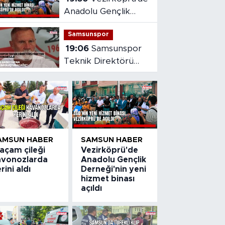
Anadolu Gençlik
Derneği'nin yeni
Samsunspor
hizmet binası açıldı
19:06
Samsunspor
Teknik Direktörü
Fink'ten yeni sezon
mesajı
AMSUN HABER
SAMSUN HABER
açam çileği
Vezirköprü'de
avonozlarda
Anadolu Gençlik
rini aldı
Derneği'nin yeni
hizmet binası
açıldı