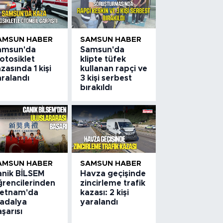
AMSUN HABER
SAMSUN HABER
amsun'da
Samsun'da
otosiklet
klipte tüfek
zasında 1 kişi
kullanan rapçi ve
aralandı
3 kişi serbest
bırakıldı
AMSUN HABER
SAMSUN HABER
anik BİLSEM
Havza geçişinde
ğrencilerinden
zincirleme trafik
ietnam'da
kazası: 2 kişi
adalya
yaralandı
şarısı