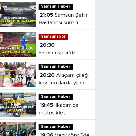
Samsun Haber
21:05
Samsun Şehir
Hastanesi süreci
masaya yatırıldı
Samsunspor
20:30
Samsunspor'da
Gabriele dönemi
Samsun Haber
başladı
20:20
Alaçam çileği
kavonozlarda yerini
aldı
Samsun Haber
19:45
İlkadım'da
motosiklet
kazasında sürücü
Samsun Haber
yaralandı
19:36
Vezirköprü'de