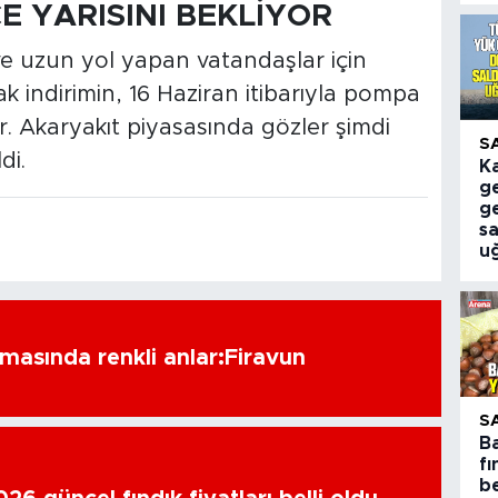
E YARISINI BEKLİYOR
i ve uzun yol yapan vatandaşlar için
 indirimin, 16 Haziran itibarıyla pompa
r. Akaryakıt piyasasında gözler şimdi
S
di.
K
ge
g
sa
u
amasında renkli anlar:Firavun
S
B
fı
be