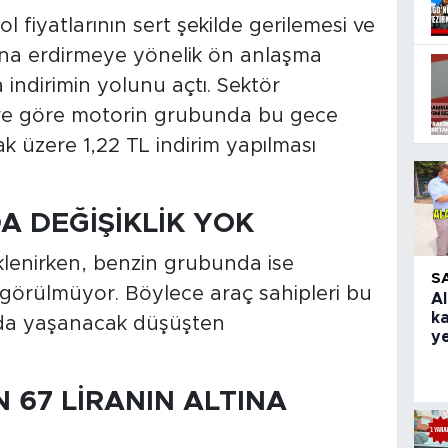
 fiyatlarının sert şekilde gerilemesi ve
sona erdirmeye yönelik ön anlaşma
a indirimin yolunu açtı. Sektör
lere göre motorin grubunda bu gece
ak üzere 1,22 TL indirim yapılması
A DEĞİŞİKLİK YOK
eklenirken, benzin grubunda ise
S
öngörülmüyor. Böylece araç sahipleri bu
Al
k
ında yaşanacak düşüşten
ye
 67 LİRANIN ALTINA