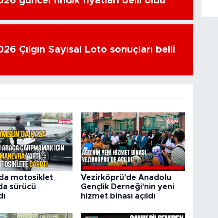
6 güncel fındık fiyatları belli oldu
26 Çılgın Sayısal Loto sonuçları belli
'da motosiklet
Vezirköprü'de Anadolu
da sürücü
Gençlik Derneği'nin yeni
dı
hizmet binası açıldı