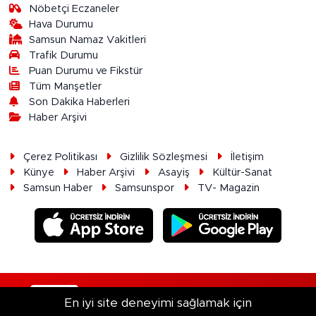
Nöbetçi Eczaneler
Hava Durumu
Samsun Namaz Vakitleri
Trafik Durumu
Puan Durumu ve Fikstür
Tüm Manşetler
Son Dakika Haberleri
Haber Arşivi
Çerez Politikası
Gizlilik Sözleşmesi
İletişim
Künye
Haber Arşivi
Asayiş
Kültür-Sanat
Samsun Haber
Samsunspor
TV- Magazin
RSS
Copyright © 2026. Her hakkı saklıdır.
En iyi site deneyimi sağlamak için