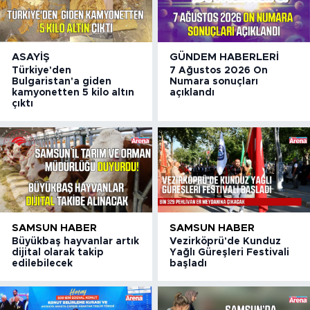
ASAYIŞ
GÜNDEM HABERLERI
Türkiye'den
7 Ağustos 2026 On
Bulgaristan'a giden
Numara sonuçları
kamyonetten 5 kilo altın
açıklandı
çıktı
SAMSUN HABER
SAMSUN HABER
Büyükbaş hayvanlar artık
Vezirköprü'de Kunduz
dijital olarak takip
Yağlı Güreşleri Festivali
edilebilecek
başladı