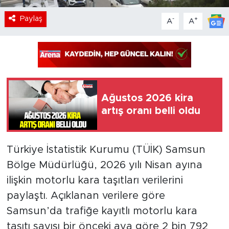
Paylaş
-
+
A
A
Ağustos 2026 kira
artış oranı belli oldu
Türkiye İstatistik Kurumu (TÜİK) Samsun
Bölge Müdürlüğü, 2026 yılı Nisan ayına
ilişkin motorlu kara taşıtları verilerini
paylaştı. Açıklanan verilere göre
Samsun’da trafiğe kayıtlı motorlu kara
taşıtı sayısı bir önceki aya göre 2 bin 792