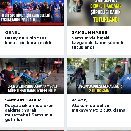
GENEL
SAMSUN HABER
Hatay'da 8 bin 500
Samsun’da bıçaklı
konut için kura çekildi
kavgadaki kadın şüpheli
tutuklandı
SAMSUN HABER
ASAYIŞ
Rusya açıklarında dron
Atakum'da polise
saldırısı: Yaralı
mukavemet: 2 tutuklama
mürettebat Samsun'a
getirildi