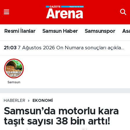
Nöbetçi Eczaneler
Resmi İlanlar
Samsun Haber
Samsunspor
As
Hava Durumu
21:03
7 Ağustos 2026 On Numara sonuçları açıklandı
Samsun Namaz Vakitleri
Trafik Durumu
Süper Lig Puan Durumu ve Fikstür
Samsun
Tüm Manşetler
HABERLER
EKONOMI
Samsun’da motorlu kara
Son Dakika Haberleri
taşıt sayısı 38 bin arttı!
Haber Arşivi