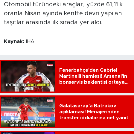
Otomobil türündeki araçlar, yüzde 61,1'lik
oranla Nisan ayında kentte devri yapılan
taşıtlar arasında ilk sırada yer aldı.
Kaynak:
İHA
Fenerbahçe'den Gabriel
Martinelli hamlesi! Arsenal'in
bonservis beklentisi ortaya
çıktı
Galatasaray'a Batrakov
açıklaması! Menajerinden
transfer iddialarına net yanıt