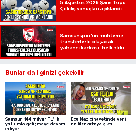
5 Ağustos 2026 Şans Topu
Çekiliş sonuçları açıklandı
Samsunspor'un muhtemel
transferlerle oluşacak
yabancı kadrosu belli oldu
Bunlar da ilginizi çekebilir
Samsun 144 milyar TL'lik
Ece Naz cinayetinde yeni
yatırımla gelişmeye devam
delliler ortaya çıktı
ediyor