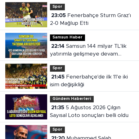
Spor
23:05
Fenerbahçe Sturm Graz'ı
2-0 Mağlup Etti
Samsun Haber
22:14
Samsun 144 milyar TL'lik
yatırımla gelişmeye devam
ediyor
Spor
21:45
Fenerbahçe'de ilk 11'e iki
isim değişikliği
Gündem Haberleri
21:35
5 Ağustos 2026 Çılgın
Sayısal Loto sonuçları belli oldu
Spor
21:20
Muhammed Salah