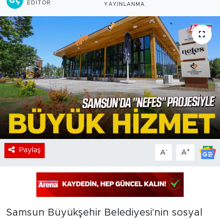
EDITÖR
YAYINLANMA
Paylaş
-
+
A
A
Samsun Büyükşehir Belediyesi'nin sosyal