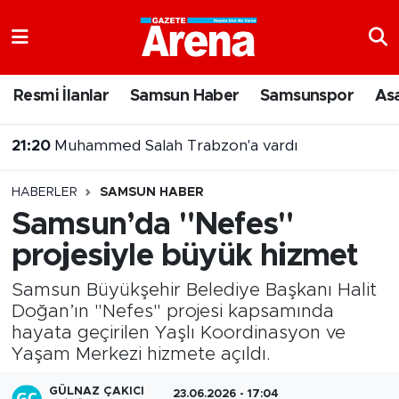
Nöbetçi Eczaneler
Resmi İlanlar
Samsun Haber
Samsunspor
As
Hava Durumu
20:43
Şehit Yakınları ve Gazilere Yönelik Kanun Teklifi Komisyonda
Samsun Namaz Vakitleri
HABERLER
SAMSUN HABER
Trafik Durumu
Samsun’da "Nefes"
projesiyle büyük hizmet
Süper Lig Puan Durumu ve Fikstür
Samsun Büyükşehir Belediye Başkanı Halit
Tüm Manşetler
Doğan’ın "Nefes" projesi kapsamında
hayata geçirilen Yaşlı Koordinasyon ve
Son Dakika Haberleri
Yaşam Merkezi hizmete açıldı.
Haber Arşivi
GÜLNAZ ÇAKICI
23.06.2026 - 17:04