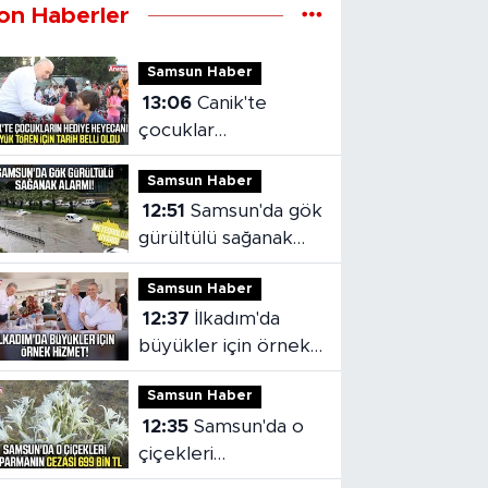
on Haberler
Samsun Haber
13:06
Canik'te
çocuklar
hediyelerine
Samsun Haber
kavuşuyor
12:51
Samsun'da gök
gürültülü sağanak
alarmı!
Samsun Haber
12:37
İlkadım'da
büyükler için örnek
hizmet!
Samsun Haber
12:35
Samsun'da o
çiçekleri
koparmanın cezası