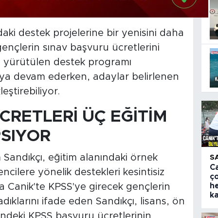
daki destek projelerine bir yenisini daha
ençlerin sınav başvuru ücretlerini
n yürütülen destek programı
ya devam ederken, adaylar belirlenen
eştirebiliyor.
CRETLERİ ÜÇ EĞİTİM
PSIYOR
 Sandıkçı, eğitim alanındaki örnek
S
Ca
ncilere yönelik destekleri kesintisiz
ç
 da Canik'te KPSS'ye girecek gençlerin
h
k
adıklarını ifade eden Sandıkçı, lisans, ön
indeki KPSS başvuru ücretlerinin