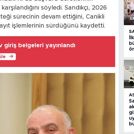
arşılandığını söyledi. Sandıkçı, 2026
ği sürecinin devam ettiğini, Canikli
yıt işlemlerinin sürdüğünü kaydetti.
S
İ
bü
 giriş belgeleri yayınlandı
ö
üle
A
S
a
g
u
b