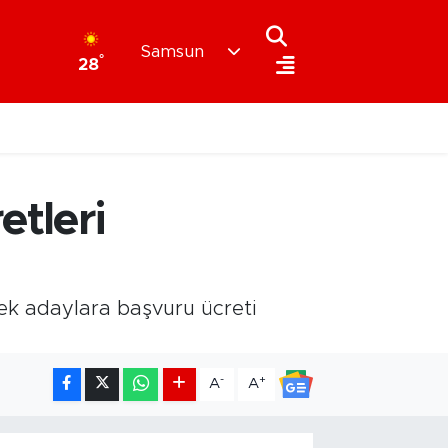
Samsun
°
28
tleri
ek adaylara başvuru ücreti
-
+
A
A