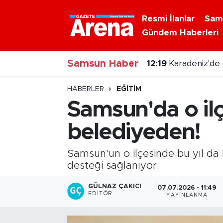
Resmi İlanlar
Sam
Gündem Haberleri
Nöbetçi Eczaneler
12:19
Karadeniz'de
Samsun Haber
Hava Durumu
12:03
Çarşamba'da p
Samsun Namaz Vakitleri
HABERLER
EĞITIM
Samsun'da o il
Trafik Durumu
belediyeden!
Süper Lig Puan Durumu ve Fikstür
Samsun'un o ilçesinde bu yıl da
Tüm Manşetler
desteği sağlanıyor.
GÜLNAZ ÇAKICI
07.07.2026 - 11:49
Son Dakika Haberleri
EDITÖR
YAYINLANMA
Haber Arşivi