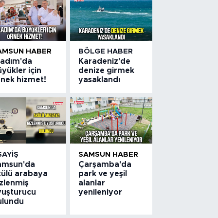
AMSUN HABER
BÖLGE HABER
lkadım'da
Karadeniz'de
yükler için
denize girmek
rnek hizmet!
yasaklandı
SAYIŞ
SAMSUN HABER
amsun'da
Çarşamba'da
külü arabaya
park ve yeşil
izlenmiş
alanlar
yuşturucu
yenileniyor
ulundu