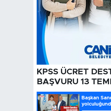
KPSS ÜCRET DEST
BAŞVURU 13 TE
Başkan Sand
yolculuğund