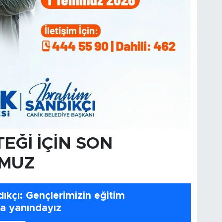
EĞİ İÇİN SON
MMUZ
ıkçı: Gençlerimizin eğitim
a yanındayız