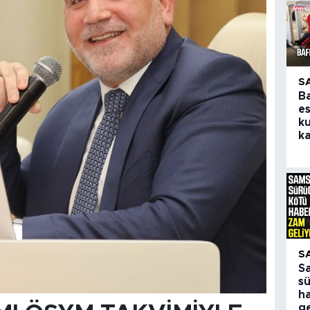
S
B
e
ku
ka
S
S
s
h
ge