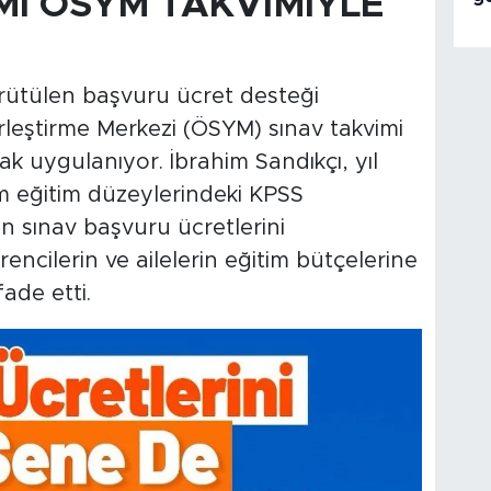
I ÖSYM TAKVİMİYLE
ürütülen başvuru ücret desteği
leştirme Merkezi (ÖSYM) sınav takvimi
k uygulanıyor. İbrahim Sandıkçı, yıl
üm eğitim düzeylerindeki KPSS
n sınav başvuru ücretlerini
rencilerin ve ailelerin eğitim bütçelerine
fade etti.