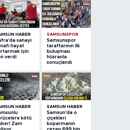
AMSUN HABER
SAMSUNSPOR
afra'da sanayi
Samsunspor
snafı hayat
taraftarının ilk
rtarmak için
buluşması
n verdi
hüsranla
sonuçlandı
AMSUN HABER
SAMSUN HABER
amsunlu
Samsun'da o
ürücelere kötü
çiçekleri
aber! Zam
koparmanın
liyor
cezası 699 bin