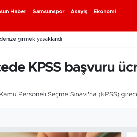
sun Haber
Samsunspor
Asayiş
Ekonomi
 denize girmek yasaklandı
ark ve yeşil alanlar yenileniyor
çede KPSS başvuru ücre
 Kamu Personeli Seçme Sınavı'na (KPSS) girec