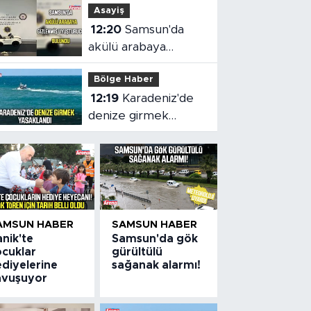
Asayiş
699 bin TL
12:20
Samsun'da
akülü arabaya
gizlenmiş
Bölge Haber
uyuşturucu bulundu
12:19
Karadeniz'de
denize girmek
yasaklandı
AMSUN HABER
SAMSUN HABER
nik'te
Samsun'da gök
ocuklar
gürültülü
ediyelerine
sağanak alarmı!
avuşuyor