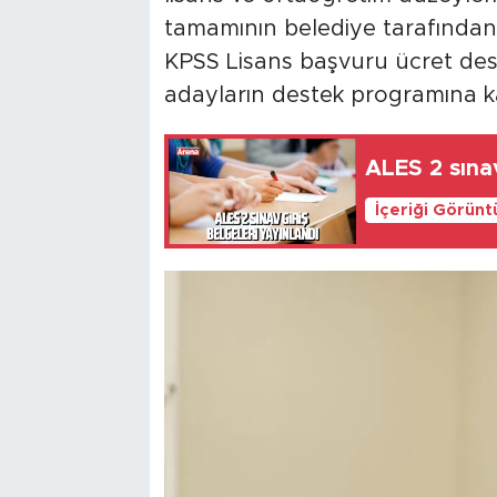
tamamının belediye tarafından k
KPSS Lisans başvuru ücret deste
adayların destek programına ka
ALES 2 sınav
İçeriği Görünt