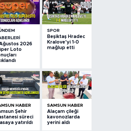
ÜNDEM
SPOR
Beşiktaş Hradec
ABERLERI
Kralove’yi 1-0
 Ağustos 2026
mağlup etti
üper Loto
nuçları
ıklandı
AMSUN HABER
SAMSUN HABER
amsun Şehir
Alaçam çileği
stanesi süreci
kavonozlarda
saya yatırıldı
yerini aldı