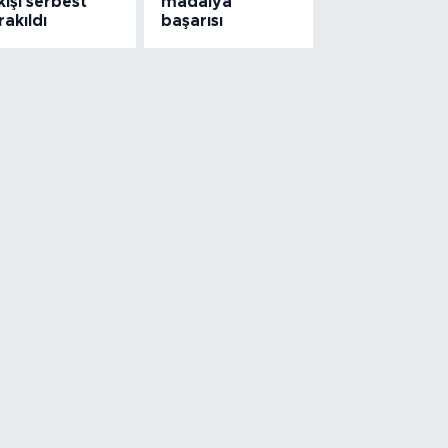
kişi serbest
madalya
rakıldı
başarısı