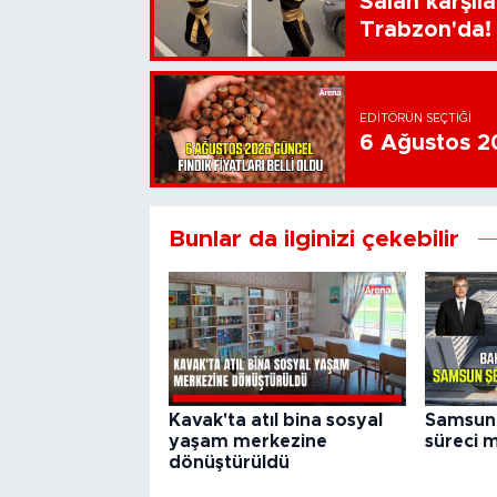
Salah karşıl
Trabzon'da!
EDITÖRÜN SEÇTIĞI
6 Ağustos 202
Bunlar da ilginizi çekebilir
Kavak'ta atıl bina sosyal
Samsun 
yaşam merkezine
süreci m
dönüştürüldü