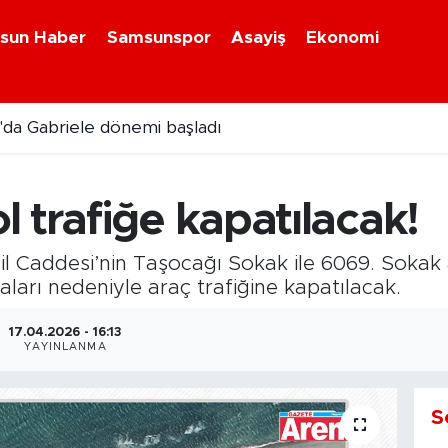
sun Haber
Samsunspor
Asayiş
Ekonomi
da Gabriele dönemi başladı
i kavonozlarda yerini aldı
 trafiğe kapatılacak!
l Caddesi’nin Taşocağı Sokak ile 6069. Sokak 
aları nedeniyle araç trafiğine kapatılacak.
17.04.2026 - 16:13
YAYINLANMA
S