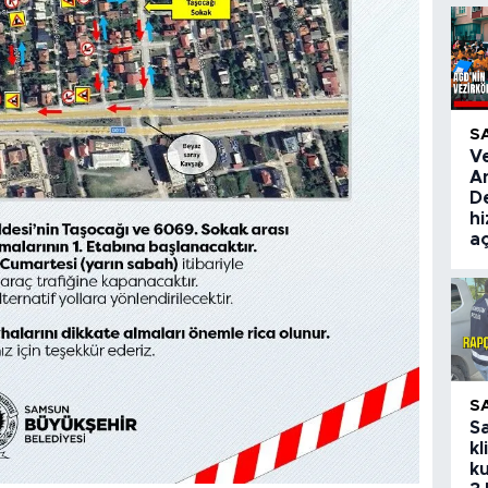
S
V
A
De
hi
aç
S
S
kl
ku