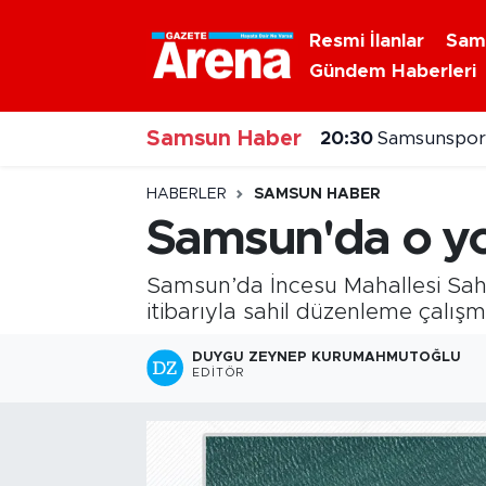
Resmi İlanlar
Sam
Gündem Haberleri
Nöbetçi Eczaneler
Samsun Haber
Hava Durumu
20:30
Samsunspor'
20:20
Alaçam çileğ
Samsun Namaz Vakitleri
HABERLER
SAMSUN HABER
Samsun'da o yol
Trafik Durumu
Samsun’da İncesu Mahallesi Sahi
Süper Lig Puan Durumu ve Fikstür
itibarıyla sahil düzenleme çalışm
Tüm Manşetler
DUYGU ZEYNEP KURUMAHMUTOĞLU
EDITÖR
Son Dakika Haberleri
Haber Arşivi