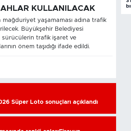
3 
bı
GAHLAR KULLANILACAK
n mağduriyet yaşamaması adına trafik
irilecek. Büyükşehir Belediyesi
sürücülerin trafik işaret ve
ının önem taşıdığı ifade edildi.
26 Süper Loto sonuçları açıklandı