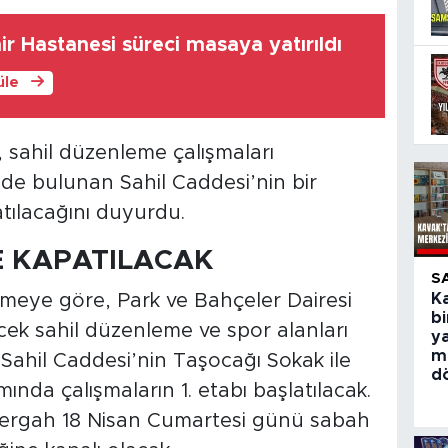
r Hastanesi süreci masaya yatırıldı
üle
 sahil düzenleme çalışmaları
de bulunan Sahil Caddesi’nin bir
tılacağını duyurdu.
E KAPATILACAK
S
rmeye göre, Park ve Bahçeler Dairesi
Ka
bi
cek sahil düzenleme ve spor alanları
y
m
Sahil Caddesi’nin Taşocağı Sokak ile
d
ında çalışmaların 1. etabı başlatılacak.
ergah 18 Nisan Cumartesi günü sabah