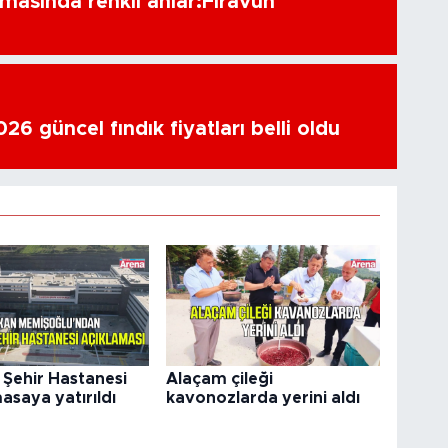
amasında renkli anlar:Firavun
6 güncel fındık fiyatları belli oldu
Şehir Hastanesi
Alaçam çileği
asaya yatırıldı
kavonozlarda yerini aldı