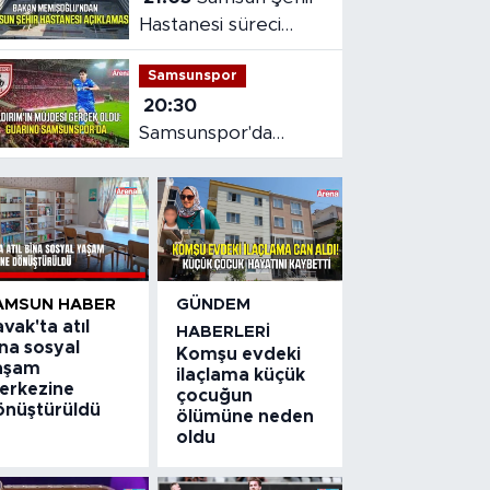
Hastanesi süreci
masaya yatırıldı
Samsunspor
20:30
Samsunspor'da
Gabriele dönemi
başladı
AMSUN HABER
GÜNDEM
vak'ta atıl
HABERLERI
na sosyal
Komşu evdeki
aşam
ilaçlama küçük
erkezine
çocuğun
önüştürüldü
ölümüne neden
oldu