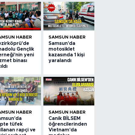
AMSUN HABER
SAMSUN HABER
ezirköprü'de
Samsun'da
nadolu Gençlik
motosiklet
rneği'nin yeni
kazasında 1 kişi
zmet binası
yaralandı
ıldı
AMSUN HABER
SAMSUN HABER
amsun'da
Canik BİLSEM
ipte tüfek
öğrencilerinden
llanan rapçi ve
Vietnam'da