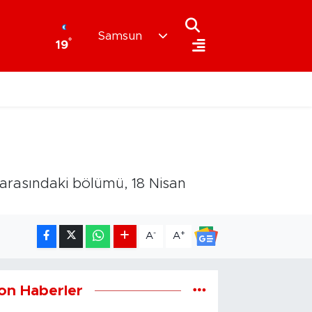
Samsun
°
19
arasındaki bölümü, 18 Nisan
-
+
A
A
on Haberler