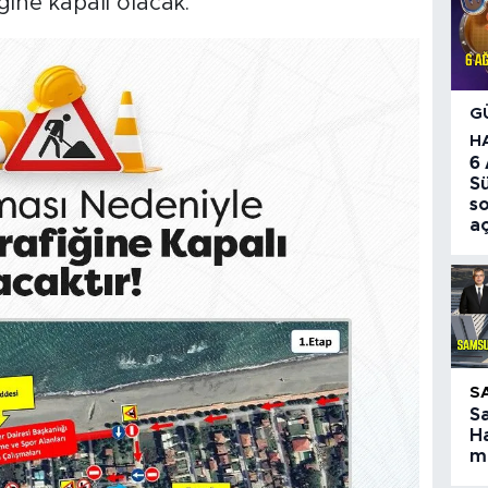
ğine kapalı olacak.
G
H
6
S
so
aç
S
S
Ha
ma