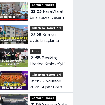
Samsun Haber
23:05
Kavak'ta atıl
bina sosyal yaşam
merkezine
Gündem Haberleri
dönüştürüldü
22:25
Komşu
evdeki ilaçlama
küçük çocuğun
Spor
ölümüne neden oldu
21:55
Beşiktaş
Hradec Kralove’yi 1-
0 mağlup etti
Gündem Haberleri
21:35
6 Ağustos
2026 Süper Loto
sonuçları açıklandı
Samsun Haber
21:05
Samsun Şehir