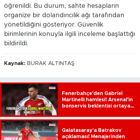
öğrenildi. Bu durum, sahte hesapların
organize bir dolandırıcılık ağı tarafından
yönetildiğini gösteriyor. Güvenlik
birimlerinin konuyla ilgili inceleme başlattığı
bildirildi.
Kaynak:
BURAK ALTINTAŞ
Fenerbahçe'den Gabriel
Martinelli hamlesi! Arsenal'in
bonservis beklentisi ortaya
çıktı
Galatasaray'a Batrakov
açıklaması! Menajerinden