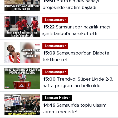
15:50
Bafra'nın dev sanayi
projesinde üretim başladı
Samsunspor
15:22
Samsunspor hazırlık maçı
için İstanbul'a hareket etti
Samsunspor
15:09
Samsunspor'dan Diabate
teklifine ret
Samsunspor
15:00
Trendyol Süper Lig'de 2-3.
hafta programları belli oldu
Samsun Haber
14:46
Samsun'da toplu ulaşım
zammı mecliste!