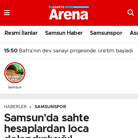
Nöbetçi Eczaneler
Resmi İlanlar
Samsun Haber
Samsunspor
As
Hava Durumu
15:50
Bafra'nın dev sanayi projesinde üretim başladı
Samsun Namaz Vakitleri
Trafik Durumu
Süper Lig Puan Durumu ve Fikstür
Samsun
Tüm Manşetler
HABERLER
SAMSUNSPOR
Samsun'da sahte
Son Dakika Haberleri
hesaplardan loca
Haber Arşivi