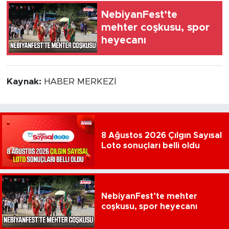
NebiyanFest’te
mehter coşkusu, spor
heyecanı
Kaynak:
HABER MERKEZİ
8 Ağustos 2026 Çılgın Sayısal
Loto sonuçları belli oldu
NebiyanFest’te mehter
coşkusu, spor heyecanı