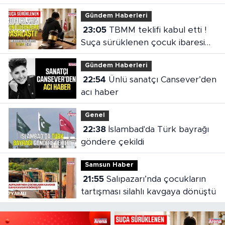
Gündem Haberleri
23:05
TBMM teklifi kabul etti !
Suça sürüklenen çocuk ibaresi
değişti
Gündem Haberleri
22:54
Ünlü sanatçı Cansever’den
acı haber
Genel
22:38
İslambad'da Türk bayrağı
göndere çekildi
Samsun Haber
21:55
Salıpazarı’nda çocukların
tartışması silahlı kavgaya dönüştü