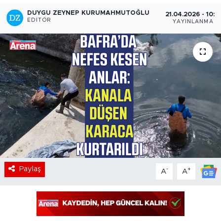
DUYGU ZEYNEP KURUMAHMUTOĞLU
21.04.2026 - 10:13
EDITÖR
YAYINLANMA
Paylaş
-
+
A
A