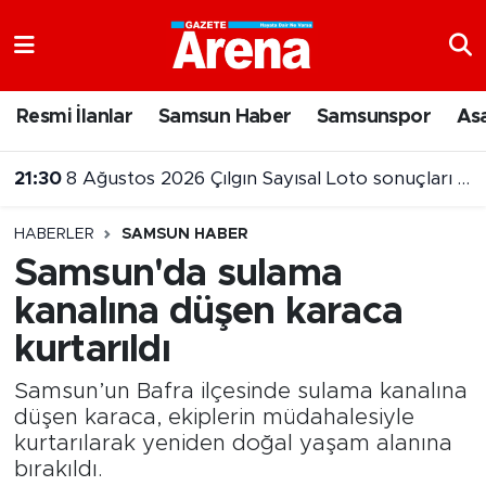
Nöbetçi Eczaneler
Resmi İlanlar
Samsun Haber
Samsunspor
As
21:30
8 Ağustos 2026 Çılgın Sayısal Loto sonuçları belli oldu
Hava Durumu
21:00
Samsunspor ikinci maçta Kasımpaşa’ya 3-0 mağlup oldu
Samsun Namaz Vakitleri
HABERLER
SAMSUN HABER
Trafik Durumu
Samsun'da sulama
kanalına düşen karaca
Süper Lig Puan Durumu ve Fikstür
kurtarıldı
Tüm Manşetler
Samsun’un Bafra ilçesinde sulama kanalına
Son Dakika Haberleri
düşen karaca, ekiplerin müdahalesiyle
kurtarılarak yeniden doğal yaşam alanına
bırakıldı.
Haber Arşivi