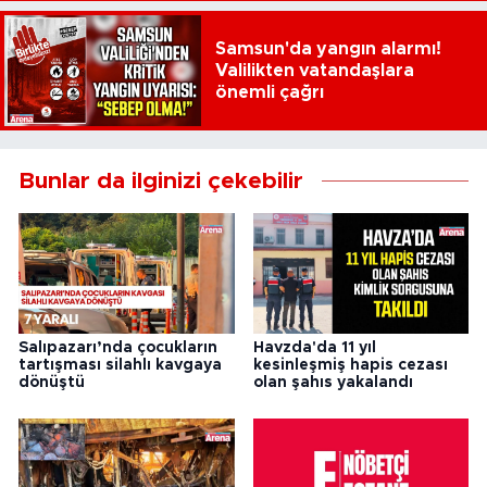
Samsun'da yangın alarmı!
Valilikten vatandaşlara
önemli çağrı
Bunlar da ilginizi çekebilir
Salıpazarı’nda çocukların
Havzda'da 11 yıl
tartışması silahlı kavgaya
kesinleşmiş hapis cezası
dönüştü
olan şahıs yakalandı