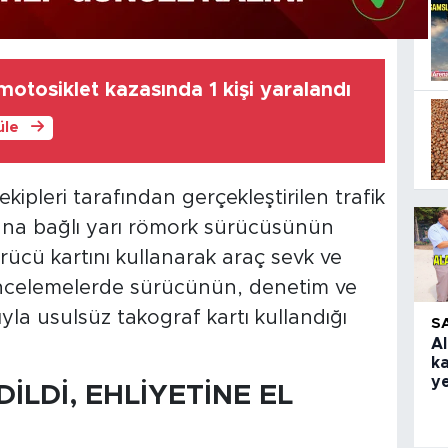
otosiklet kazasında 1 kişi yaralandı
üle
pleri tarafından gerçekleştirilen trafik
buna bağlı yarı römork sürücüsünün
rücü kartını kullanarak araç sevk ve
n incelemelerde sürücünün, denetim ve
yla usulsüz takograf kartı kullandığı
S
Al
k
ye
DİLDİ, EHLİYETİNE EL