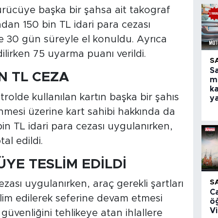
rücüye başka bir şahsa ait takograf
dan 150 bin TL idari para cezası
e 30 gün süreyle el konuldu. Ayrıca
lirken 75 uyarma puanı verildi.
S
S
N TL CEZA
m
ka
trolde kullanılan kartın başka bir şahıs
y
enmesi üzerine kart sahibi hakkında da
bin TL idari para cezası uygulanırken,
al edildi.
YE TESLİM EDİLDİ
S
zası uygulanırken, araç gerekli şartları
C
lim edilerek seferine devam etmesi
ö
V
k güvenliğini tehlikeye atan ihlallere