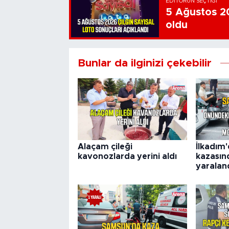
EDITÖRÜN SEÇTIĞI
5 Ağustos 20
oldu
Bunlar da ilginizi çekebilir
Alaçam çileği
İlkadım
kavonozlarda yerini aldı
kazasın
yaralan