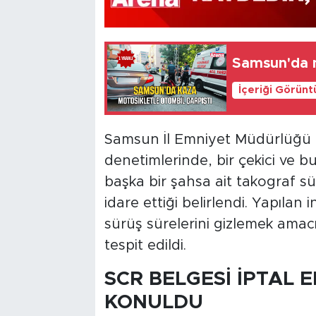
Samsun'da m
İçeriği Görünt
Samsun İl Emniyet Müdürlüğü eki
denetimlerinde, bir çekici ve 
başka bir şahsa ait takograf sü
idare ettiği belirlendi. Yapıla
sürüş sürelerini gizlemek amacı
tespit edildi.
SCR BELGESİ İPTAL E
KONULDU