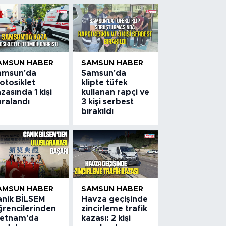
AMSUN HABER
SAMSUN HABER
amsun'da
Samsun'da
otosiklet
klipte tüfek
zasında 1 kişi
kullanan rapçi ve
aralandı
3 kişi serbest
bırakıldı
AMSUN HABER
SAMSUN HABER
anik BİLSEM
Havza geçişinde
ğrencilerinden
zincirleme trafik
ietnam'da
kazası: 2 kişi