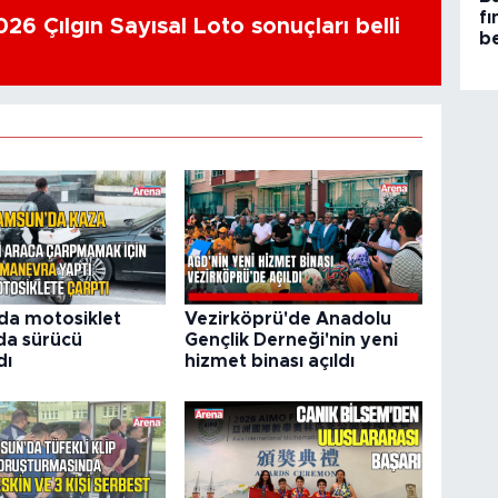
fı
26 Çılgın Sayısal Loto sonuçları belli
be
'da motosiklet
Vezirköprü'de Anadolu
da sürücü
Gençlik Derneği'nin yeni
dı
hizmet binası açıldı