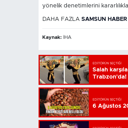
yönelik denetimlerini kararlılıkl
DAHA FAZLA
SAMSUN HABER
Kaynak:
İHA
EDITÖRÜN SEÇTIĞI
Salah karşıl
Trabzon'da!
EDITÖRÜN SEÇTIĞI
6 Ağustos 202