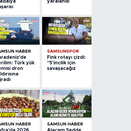
adalya
yaralandı
şarısı
AMSUN HABER
SAMSUNSPOR
aradeniz'de
Fink rotayı çizdi:
rilim: Türk yük
"5'incilik için
emisi dron
savaşacağız
ldırısına
ğradı
AMSUN HABER
SAMSUN HABER
afra'da 2026
Alaçam Sedde