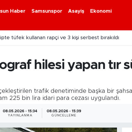
sun Haber
Samsunspor
Asayiş
Ekonomi
pte tüfek kullanan rapçi ve 3 kişi serbest bırakıldı
raf hilesi yapan tır 
kleştirilen trafik denetiminde başka bir şahsa 
am 225 bin lira idari para cezası uygulandı.
08.05.2026 - 15:34
08.05.2026 - 15:39
YAYINLANMA
GÜNCELLEME