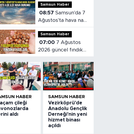
Samsun Haber
edecek!
08:57
Samsun'da 7
Ağustos'ta hava nasıl
olacak?
Samsun Haber
07:00
7 Ağustos
2026 güncel fındık
fiyatları
AMSUN HABER
SAMSUN HABER
açam çileği
Vezirköprü'de
avonozlarda
Anadolu Gençlik
rini aldı
Derneği'nin yeni
hizmet binası
açıldı