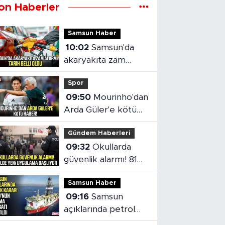
on Haberler
Samsun Haber
10:02
Samsun'da
akaryakıta zam
alarmı! Tarih belli
Spor
oldu
09:50
Mourinho'dan
Arda Güler'e kötü
haber!
Gündem Haberleri
09:32
Okullarda
güvenlik alarmı! 81
ilde yeni uygulama
Samsun Haber
başlıyor
09:16
Samsun
açıklarında petrol
aramaları devam