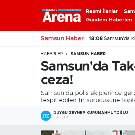
Resmi İlanlar
Sam
Gündem Haberleri
Nöbetçi Eczaneler
Samsun Haber
Hava Durumu
18:08
Samsun'da kli
Samsun Namaz Vakitleri
HABERLER
SAMSUN HABER
Samsun'da Takog
Trafik Durumu
ceza!
Süper Lig Puan Durumu ve Fikstür
Samsun’da polis ekiplerince gerçe
Tüm Manşetler
tespit edilen tır sürücüsüne topl
DUYGU ZEYNEP KURUMAHMUTOĞLU
Son Dakika Haberleri
EDITÖR
Haber Arşivi