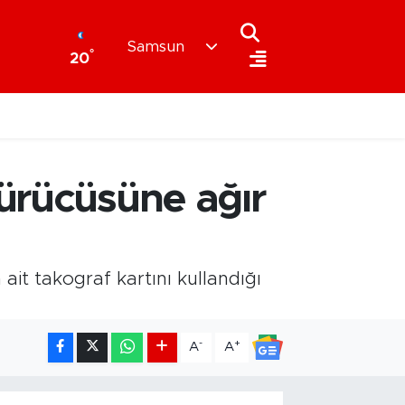
Samsun
°
20
sürücüsüne ağır
ait takograf kartını kullandığı
-
+
A
A