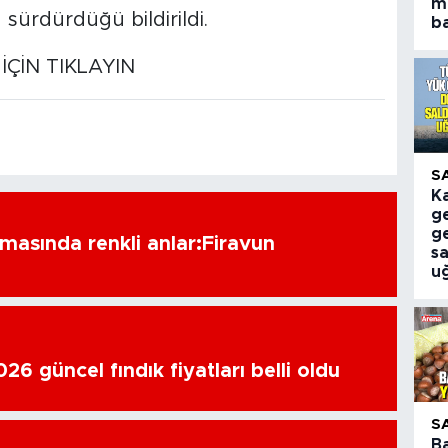
m
a sürdürdüğü bildirildi.
ba
İÇİN TIKLAYIN
S
K
ge
g
amasında renkli anlar:Firavun
sa
u
6 güncel fındık fiyatları belli oldu
S
B