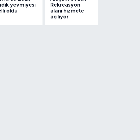
ndık yevmiyesi
Rekreasyon
lli oldu
alanı hizmete
açılıyor